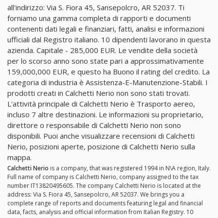
all'indirizzo: Via S. Fiora 45, Sansepolcro, AR 52037. Ti
forniamo una gamma completa di rapporti e documenti
contenenti dati legali e finanziari, fatti, analisi e informazioni
ufficiali dal Registro italiano. 10 dipendenti lavorano in questa
azienda. Capitale - 285,000 EUR. Le vendite della società
per lo scorso anno sono state pari a approssimativamente
159,000,000 EUR, e questo ha Buono il rating del credito. La
categoria di industria è Assistenza-E-Manutenzione-Stabili. I
prodotti creati in Calchetti Nerio non sono stati trovati.
L'attività principale di Calchetti Nerio è Trasporto aereo,
incluso 7 altre destinazioni. Le informazioni su proprietario,
direttore o responsabile di Calchetti Nerio non sono
disponibili. Puoi anche visualizzare recensioni di Calchetti
Nerio, posizioni aperte, posizione di Calchetti Nerio sulla
mappa.
Calchetti Nerio
is a company, that was registered 1994 in N\A region, Italy.
Full name of company is Calchetti Nerio, company assigned to the tax
number IT13820495605. The company Calchetti Nerio is located at the
address: Via S. Fiora 45, Sansepolcro, AR 52037. We brings you a
complete range of reports and documents featuring legal and financial
data, facts, analysis and official information from Italian Registry. 10