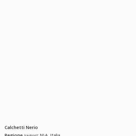
Calchetti Nerio
Regione
:
N\A, Italia
(region)