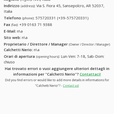
Indirizzo
:
Via S. Fiora 45, Sansepolcro, AR 52037,
(address)
Italia
Telefono
:
575720331 (+39-575720331)
575720331
(phone)
(+39-
Fax
:
+39 0163 71 9388
+39 0163 71 9388
(fax)
575720331)
E-Mail:
n\a
Sito web:
n\a
Proprietario / Direttore / Manager
(Owner / Director / Manager)
Calchetti Nerio
:
n\a
Orari di apertura
:
Lun-Ven: 7-18, Sab-Dom:
(opening hours)
chiuso
Hai trovato errori o vuoi aggiungere ulteriori dettagli in
informazioni per "Calchetti Nerio"?
Contattaci!
Did you find errors or would like to add more details in informations for
"Calchetti Nerio"? -
Contact us!