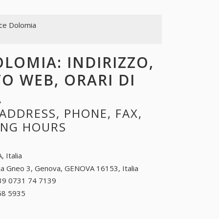
lce Dolomia
OLOMIA: INDIRIZZO,
TO WEB, ORARI DI
A
ADDRESS, PHONE, FAX,
NING HOURS
, Italia
ia Gneo 3, Genova, GENOVA 16153, Italia
39 0731 74 7139
+39 0731 74 7139
58 5935
+39 0321 58 5935