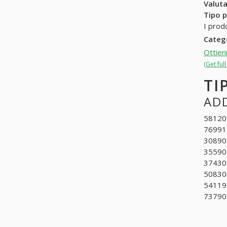
Valuta
Tipo p
I prod
Categ
Ottien
(Get ful
TI
ADD
581204
769912
308902
355902
374302
508300
541199
737901