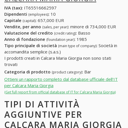
IVA (tax):
IT65516662597
Dipendenti
:
10
(employees)
Capitale
:
657,000 EUR
(capital)
Vendite, per anno
:
minore di 734,000 EUR
(sales, per year)
Valutazione del credito
:
Basso
(credit rating)
Anno di fondazione
:
1985
(foundation year)
Tipo principale di società
:
Società in
(main type of company)
accomandita semplice (s.a.s.)
I prodotti creati in Calcara Maria Giorgia non sono stati
trovati
Categoria di prodotto
:
Bar
(product category)
Ottieni un rapporto completo dal database ufficiale dell'IT
per Calcara Maria Giorgia
(Get full report from official database of IT for Calcara Maria Giorgia)
TIPI DI ATTIVITÀ
AGGIUNTIVE PER
CALCARA MARIA GIORGIA