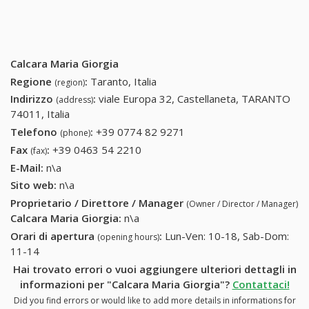
Calcara Maria Giorgia
Regione
:
Taranto, Italia
(region)
Indirizzo
:
viale Europa 32, Castellaneta, TARANTO
(address)
74011, Italia
Telefono
:
+39 0774 82 9271
+39 0774 82 9271
(phone)
Fax
:
+39 0463 54 2210
+39 0463 54 2210
(fax)
E-Mail:
n\a
Sito web:
n\a
Proprietario / Direttore / Manager
(Owner / Director / Manager)
Calcara Maria Giorgia
:
n\a
Orari di apertura
:
Lun-Ven: 10-18, Sab-Dom:
(opening hours)
11-14
Hai trovato errori o vuoi aggiungere ulteriori dettagli in
informazioni per "Calcara Maria Giorgia"?
Contattaci!
Did you find errors or would like to add more details in informations for