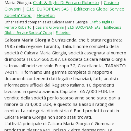
Maria Giorgia:
Craft & Right Di Ferraro Roberto
|
Casiero
Giovanni
|
E.I.S. EUROPEAN SAS
|
Ediltecnica Global Service
Societa' Coop
|
Elebeton
Other related companies as Calcara Maria Giorgia:
Craft & Right Di
Ferraro Roberto
|
Casiero Giovanni
|
E.I.S. EUROPEAN SAS
|
Ediltecnica
Global Service Societa' Coop
|
Elebeton
Calcara Maria Giorgia
è un'azienda, che è stata registrata
1985 nella regione Taranto, Italia. Il nome completo della
società è Calcara Maria Giorgia, società assegnata al numero
di imposta IT65516662597. La società Calcara Maria Giorgia
si trova all'indirizzo: viale Europa 32, Castellaneta, TARANTO
74011. Ti forniamo una gamma completa di rapporti e
documenti contenenti dati legali e finanziari, fatti, analisi e
informazioni ufficiali dal Registro italiano. 10 dipendenti
lavorano in questa azienda. Capitale - 657,000 EUR. Le
vendite della società per lo scorso anno sono state pari a
minore di 734,000 EUR, e questo ha Basso il rating del
credito. La categoria di industria è Bar. I prodotti creati in
Calcara Maria Giorgia non sono stati trovati.
L'attività principale di Calcara Maria Giorgia è Gomma e
prodotti in plastica vari, incluso 7 altre destinazioni. Le