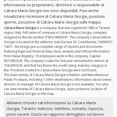
informazioni su proprietario, direttore o responsabile di
Calcara Maria Giorgia non sono disponibili. Puoi anche
visualizzare recensioni di Calcara Maria Giorgia, posizioni
aperte, posizione di Calcara Maria Giorgia sulla mappa.
Calcara Maria Giorgia
is a company, that was registered 1985 in Taranto
region, Italy. Full name of company is Calcara Maria Giorgia, company
assigned to the tax number IT65516662597. The company Calcara Maria
Giorgia is located at the address: viale Europa 32, Castellaneta, TARANTO
74011. We brings you a complete range of reports and documents
featuring legal and financial data, facts, analysis and official information
from Italian Registry. 10 employees work in this company. Capital -
657,000 EUR. The company's sales for last year amounted to minore di
734,000 EUR, and that has Basso the credit rating. Industry category is
Bar. Products created in Calcara Maria Giorgia were not found.
The main activity of Calcara Maria Giorgia is Rubber and Miscellaneous
Plastic Products, including 7 other destinations. Information about owner,
director or manager of Calcara Maria Giorgia is not available. You also
can view reviews of Calcara Maria Giorgia, open positions, location of
Calcara Maria Giorgia on the map.
Abbiamo trovato tali informazioni su Calcara Maria
Giorgia, Taranto: indirizzo, telefono, contatti, risposta,
posti vacanti. Esiste un rapporto dettagliato sul lavoro