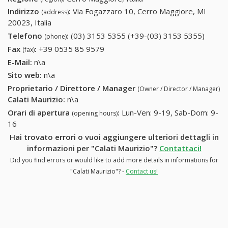
Indirizzo
:
Via Fogazzaro 10, Cerro Maggiore, MI
(address)
20023, Italia
Telefono
:
(03) 3153 5355 (+39-(03) 3153 5355)
(03)
(phone)
3153
Fax
:
+39 0535 85 9579
+39 0535 85 9579
(fax)
5355
E-Mail:
n\a
(+39-
Sito web:
n\a
(03)
Proprietario / Direttore / Manager
(Owner / Director / Manager)
3153
Calati Maurizio
:
n\a
5355)
Orari di apertura
:
Lun-Ven: 9-19, Sab-Dom: 9-
(opening hours)
16
Hai trovato errori o vuoi aggiungere ulteriori dettagli in
informazioni per "Calati Maurizio"?
Contattaci!
Did you find errors or would like to add more details in informations for
"Calati Maurizio"? -
Contact us!