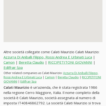
Altre società collegate come Calati Maurizio Calati Maurizio:
Azzurra Di Aniballi Filippo, Rossi Andrea E Urbinati Luca
|
Camon
|
Beretta Claudio
|
RICCIPETITONI GIOVANNI
|
Edilfrair Spa
Other related companies as Calati Maurizio:
Azzurra Di Aniballi Filippo,
Rossi Andrea E Urbinati Luca
|
Camon
|
Beretta Claudio
|
RICCIPETITONI
GIOVANNI
|
Edilfrair Spa
Calati Maurizio
è un'azienda, che è stata registrata 1986
nella regione Cerro Maggiore, Italia. Il nome completo della
società è Calati Maurizio, società assegnata al numero di
imposta IT40846862792. La società Calati Maurizio si trova