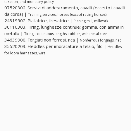
taxation, and monetary policy
07520302. Servizi di addestramento, cavalli (eccetto i cavalli
da corsa) |
Training services, horses (except racing horses)
24319902. Piallatrice, fresatrice |
Planing mill, millwork
30110303. Tiring, lunghezze continue: gomma, con anima in
metallo |
Tiring, continuous lengths: rubber, with metal core
34639900. Forgiati non ferrosi, nca |
Nonferrous forgings, nec
35520203. Heddles per imbracature a telaio, filo |
Heddles
for loom harnesses, wire