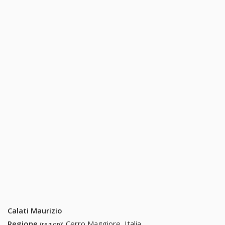
Calati Maurizio
Regione
:
Cerro Maggiore, Italia
(region)