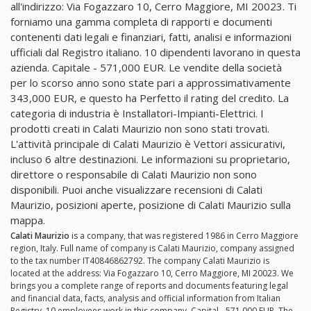
all'indirizzo: Via Fogazzaro 10, Cerro Maggiore, MI 20023. Ti
forniamo una gamma completa di rapporti e documenti
contenenti dati legali e finanziari, fatti, analisi e informazioni
ufficiali dal Registro italiano. 10 dipendenti lavorano in questa
azienda. Capitale - 571,000 EUR. Le vendite della società
per lo scorso anno sono state pari a approssimativamente
343,000 EUR, e questo ha Perfetto il rating del credito. La
categoria di industria è Installatori-Impianti-Elettrici. I
prodotti creati in Calati Maurizio non sono stati trovati.
L'attività principale di Calati Maurizio è Vettori assicurativi,
incluso 6 altre destinazioni. Le informazioni su proprietario,
direttore o responsabile di Calati Maurizio non sono
disponibili. Puoi anche visualizzare recensioni di Calati
Maurizio, posizioni aperte, posizione di Calati Maurizio sulla
mappa.
Calati Maurizio
is a company, that was registered 1986 in Cerro Maggiore
region, Italy. Full name of company is Calati Maurizio, company assigned
to the tax number IT40846862792. The company Calati Maurizio is
located at the address: Via Fogazzaro 10, Cerro Maggiore, MI 20023. We
brings you a complete range of reports and documents featuring legal
and financial data, facts, analysis and official information from Italian
Registry. 10 employees work in this company. Capital - 571,000 EUR. The