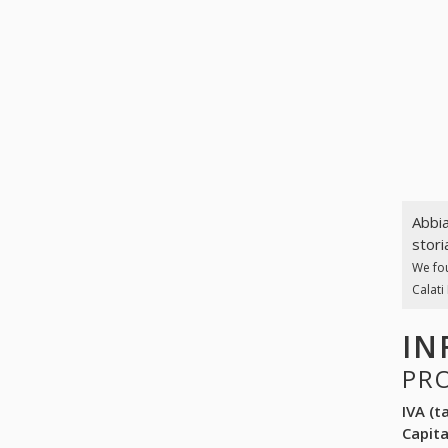
Abbia
stori
We fo
Calati
IN
PR
IVA (ta
Capit