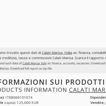
mo trovato questi dati di
Calati Marisa, Italia
as: finanza, contabili
a creditizia, tasse e commissioni Calati Marisa. Scarica il rapporto
und such data of
Calati Marisa, Italy
as: finance, accounts, vacancies. Download b
 Marisa. Download full report as zip-file.
FORMAZIONI SUI PRODOTT
ODUCTS INFORMATION
CALATI MAR
x):
IT88066101074
Dipende
ale
:
125,000 EUR
Vendite,
(capital)