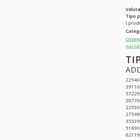
Valuta
Tipo p
I prodo
Categ
Ottien
(Get ful
TI
ADD
225401
391101
572299
207702
225302
275499
355399
516907
621199