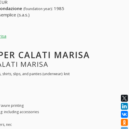
 EUR
fondazione
:
1985
(foundation year)
emplice (s.a.s.)
risa
 PER CALATI MARISA
ALATI MARISA
, shirts, slips, and panties (underwear): knit
ravure printing
g: including accessories
ers, nec