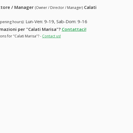
ettore / Manager
Calati
(Owner / Director / Manager)
:
Lun-Ven: 9-19, Sab-Dom: 9-16
opening hours)
rmazioni per "Calati Marisa"?
Contattaci!
ons for "Calati Marisa"? -
Contact us!