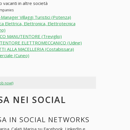
o vacanti in altre società
companies
Manager Villaggi Turistici (Potenza)
ca Elettrica, Elettronica, Elettrotecnica
no)
CO MANUTENTORE (Treviglio)
ENTORE ELETTROMECCANICO (Udine)
TI ALLA MACELLERIA (Costabissara)
rciale (Cuneo)
job now!)
SA NEI SOCIAL
SA IN SOCIAL NETWORKS
arisa
. Calati Marisa su Facebook, LinkedIn e