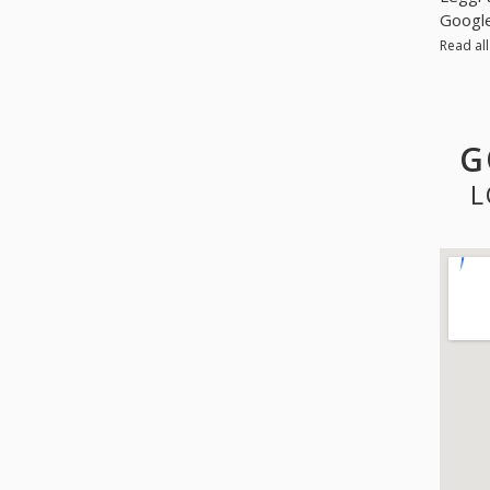
Googl
Read al
G
L