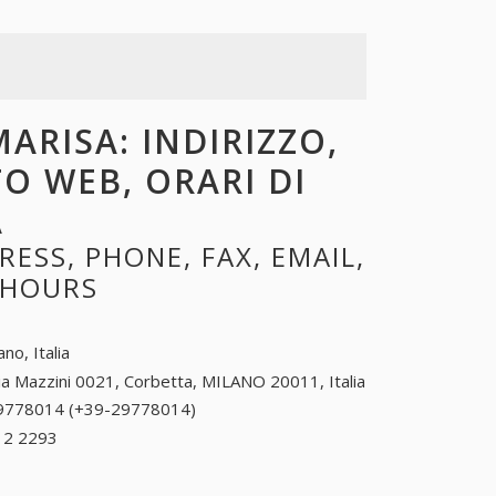
ARISA: INDIRIZZO,
TO WEB, ORARI DI
A
ESS, PHONE, FAX, EMAIL,
 HOURS
ano, Italia
ia Mazzini 0021, Corbetta, MILANO 20011, Italia
9778014 (+39-29778014)
29778014 (+39-
29778014)
12 2293
+39 0833 12 2293