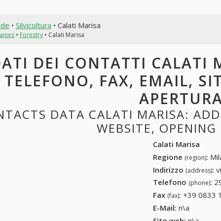
nde
•
Silvicoltura
• Calati Marisa
anies
•
Forestry
• Calati Marisa
ATI DEI CONTATTI CALATI M
TELEFONO, FAX, EMAIL, SI
APERTUR
TACTS DATA CALATI MARISA: ADDR
WEBSITE, OPENING
Calati Marisa
Regione
:
Mil
(region)
Indirizzo
:
v
(address)
Telefono
:
2
(phone)
Fax
:
+39 0833 
(fax)
E-Mail:
n\a
Sito web:
n\a