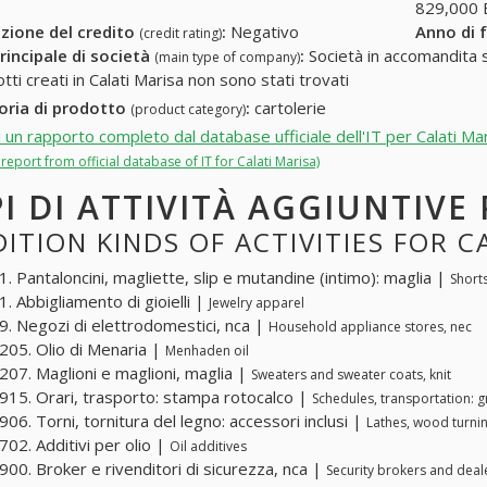
829,000
zione del credito
:
Negativo
Anno di 
(credit rating)
rincipale di società
:
Società in accomandita s
(main type of company)
tti creati in Calati Marisa non sono stati trovati
oria di prodotto
:
cartolerie
(product category)
i un rapporto completo dal database ufficiale dell'IT per Calati Ma
l report from official database of IT for Calati Marisa)
PI DI ATTIVITÀ AGGIUNTIVE
ITION KINDS OF ACTIVITIES FOR C
. Pantaloncini, magliette, slip e mutandine (intimo): maglia |
Shorts
. Abbigliamento di gioielli |
Jewelry apparel
. Negozi di elettrodomestici, nca |
Household appliance stores, nec
05. Olio di Menaria |
Menhaden oil
07. Maglioni e maglioni, maglia |
Sweaters and sweater coats, knit
15. Orari, trasporto: stampa rotocalco |
Schedules, transportation: g
06. Torni, tornitura del legno: accessori inclusi |
Lathes, wood turnin
02. Additivi per olio |
Oil additives
00. Broker e rivenditori di sicurezza, nca |
Security brokers and deal