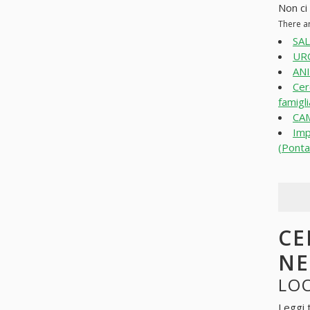
Non ci 
There a
SAL
URO
ANI
Cer
famigl
CAM
Imp
(Ponta
CE
N
LOO
Leggi 