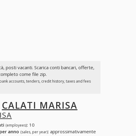
tà, posti vacanti. Scarica conti bancari, offerte,
 completo come file zip.
ank accounts, tenders, credit history, taxes and fees
I
CALATI MARISA
ISA
nti
:
10
(employees)
 per anno
:
approssimativamente
(sales, per year)