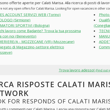
sono offerte aperte per Calati Marisa. Alla ricerca di posti di lavor
re not any open offers for Calati Marisa. Looking for open vacancies in other 
ES ACCOUNT SERVIZI WEB (Torino)
Photo-
LOGO (Sirmione)
Qualifi
MATORI SPORTIVI (Bologna)
(Coneglia
chi lavoro come Badante? Trova la tua prossima
TECNI
ia con noi (Benevento)
MANUT
ERIERE/A - MOZZECANE (VR) (Mozzecane)
ADDET
iegato di Magazzino-settore elettrico
Comme
ssieve)
Trova lavoro adesso!
(Find out 
RCA RISPOSTE CALATI MARI
ETWORK
K FOR RESPONDS OF CALATI MARI
tutti i commenti per
Calati Marisa
. Lascia una risposta per
Calati M