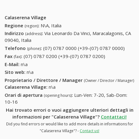
Calaserena Village
Regione
:
N\A, Italia
(region)
Indirizzo
:
Via Leonardo Da Vinci, Maracalagonis, CA
(address)
09040, Italia
Telefono
:
(07) 0787 0000 (+39-(07) 0787 0000)
(07)
(phone)
0787
Fax
:
(07) 0787 0200 (+39-(07) 0787 0200)
(07) 0787 0200
(fax)
0000
(+39-(07) 0787
E-Mail:
n\a
(+39-
0200)
Sito web:
n\a
(07)
Proprietario / Direttore / Manager
(Owner / Director / Manager)
0787
Calaserena Village
:
n\a
0000)
Orari di apertura
:
Lun-Ven: 7-20, Sab-Dom:
(opening hours)
10-16
Hai trovato errori o vuoi aggiungere ulteriori dettagli in
informazioni per "Calaserena Village"?
Contattaci!
Did you find errors or would like to add more details in informations for
"Calaserena Village"? -
Contact us!