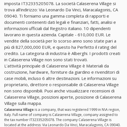
imposta IT32335205078. La società Calaserena Village si
trova all'indirizzo: Via Leonardo Da Vinci, Maracalagonis, CA
09040. Ti forniamo una gamma completa di rapporti e
documenti contenenti dati legali e finanziari, fatti, analisi e
informazioni ufficiali dal Registro italiano. 10 dipendenti
lavorano in questa azienda. Capitale - 610,000 EUR. Le
vendite della società per lo scorso anno sono state pari a
più di 827,000,000 EUR, e questo ha Perfetto il rating del
credito. La categoria di industria è Alberghi. I prodotti creati
in Calaserena Village non sono stati trovati.
L'attività principale di Calaserena Village è Materiali da
costruzione, hardware, forniture da giardino e rivenditori di
case mobili, incluso 6 altre destinazioni. Le informazioni su
proprietario, direttore o responsabile di Calaserena Village
non sono disponibili. Puoi anche visualizzare recensioni di
Calaserena Village, posizioni aperte, posizione di Calaserena
Village sulla mappa.
Calaserena Village
is a company, that was registered 1999 in N\A region,
Italy. Full name of company is Calaserena Village, company assigned to
the tax number IT32335205078. The company Calaserena Village is
located at the address: Via Leonardo Da Vinci, Maracalagonis, CA 09040.