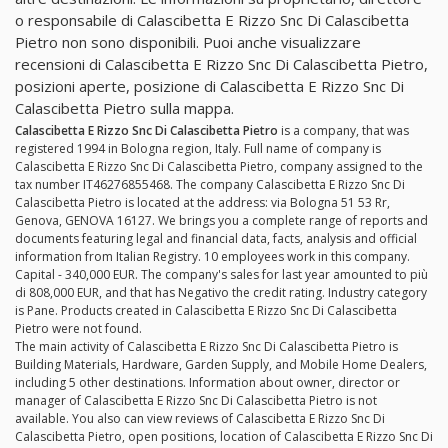
o responsabile di Calascibetta E Rizzo Snc Di Calascibetta
Pietro non sono disponibili. Puoi anche visualizzare
recensioni di Calascibetta E Rizzo Snc Di Calascibetta Pietro,
posizioni aperte, posizione di Calascibetta E Rizzo Snc Di
Calascibetta Pietro sulla mappa.
Calascibetta E Rizzo Snc Di Calascibetta Pietro
is a company, that was
registered 1994 in Bologna region, Italy. Full name of company is
Calascibetta E Rizzo Snc Di Calascibetta Pietro, company assigned to the
tax number IT46276855468. The company Calascibetta E Rizzo Snc Di
Calascibetta Pietro is located at the address: via Bologna 51 53 Rr,
Genova, GENOVA 16127. We brings you a complete range of reports and
documents featuring legal and financial data, facts, analysis and official
information from Italian Registry. 10 employees work in this company.
Capital - 340,000 EUR. The company's sales for last year amounted to più
di 808,000 EUR, and that has Negativo the credit rating. Industry category
is Pane. Products created in Calascibetta E Rizzo Snc Di Calascibetta
Pietro were not found.
The main activity of Calascibetta E Rizzo Snc Di Calascibetta Pietro is
Building Materials, Hardware, Garden Supply, and Mobile Home Dealers,
including 5 other destinations. Information about owner, director or
manager of Calascibetta E Rizzo Snc Di Calascibetta Pietro is not
available. You also can view reviews of Calascibetta E Rizzo Snc Di
Calascibetta Pietro, open positions, location of Calascibetta E Rizzo Snc Di