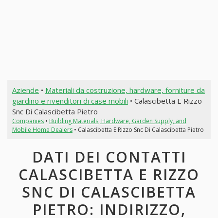
Aziende
•
Materiali da costruzione, hardware, forniture da
giardino e rivenditori di case mobili
• Calascibetta E Rizzo
Snc Di Calascibetta Pietro
Companies
•
Building Materials, Hardware, Garden Supply, and
Mobile Home Dealers
• Calascibetta E Rizzo Snc Di Calascibetta Pietro
DATI DEI CONTATTI
CALASCIBETTA E RIZZO
SNC DI CALASCIBETTA
PIETRO: INDIRIZZO,