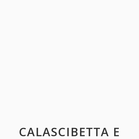
CALASCIBETTA E