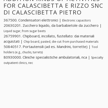
FOR CALASCIBETTA E RIZZO SNC
DI CALASCIBETTA PIETRO
367500. Condensatori elettronici |
Electronic capacitors
20630201. Zucchero liquido, da barbabietole da zucchero |
Liquid sugar, from sugar beets
26759901. Chipboard, incollato, fustellato: dai materiali
acquistati |
Chip board, pasted, die-cut: from purchased materials
50840517. Portautensili (ad es. Mandrini, torrette) |
Tool
holders (e.g., chucks, turrets)
80930000. Cliniche specialistiche ambulatoriali, nca |
Specialty
outpatient clinics, nec