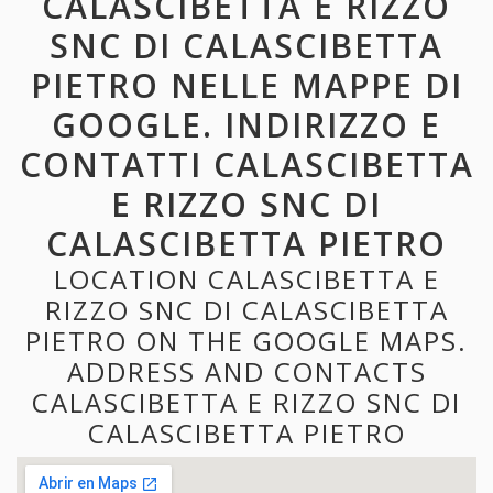
CALASCIBETTA E RIZZO
SNC DI CALASCIBETTA
PIETRO NELLE MAPPE DI
GOOGLE. INDIRIZZO E
CONTATTI CALASCIBETTA
E RIZZO SNC DI
CALASCIBETTA PIETRO
LOCATION CALASCIBETTA E
RIZZO SNC DI CALASCIBETTA
PIETRO ON THE GOOGLE MAPS.
ADDRESS AND CONTACTS
CALASCIBETTA E RIZZO SNC DI
CALASCIBETTA PIETRO