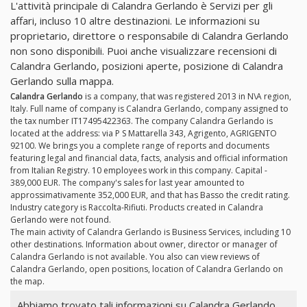
L'attività principale di Calandra Gerlando è Servizi per gli
affari, incluso 10 altre destinazioni. Le informazioni su
proprietario, direttore o responsabile di Calandra Gerlando
non sono disponibili. Puoi anche visualizzare recensioni di
Calandra Gerlando, posizioni aperte, posizione di Calandra
Gerlando sulla mappa.
Calandra Gerlando
is a company, that was registered 2013 in N\A region,
Italy. Full name of company is Calandra Gerlando, company assigned to
the tax number IT17495422363. The company Calandra Gerlando is
located at the address: via P S Mattarella 343, Agrigento, AGRIGENTO
92100. We brings you a complete range of reports and documents
featuring legal and financial data, facts, analysis and official information
from Italian Registry. 10 employees work in this company. Capital -
389,000 EUR. The company's sales for last year amounted to
approssimativamente 352,000 EUR, and that has Basso the credit rating.
Industry category is Raccolta-Rifiuti. Products created in Calandra
Gerlando were not found.
The main activity of Calandra Gerlando is Business Services, including 10
other destinations. Information about owner, director or manager of
Calandra Gerlando is not available. You also can view reviews of
Calandra Gerlando, open positions, location of Calandra Gerlando on
the map.
Abbiamo trovato tali informazioni su Calandra Gerlando,