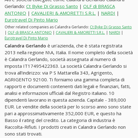
Gerlando:
Ct Byke Di Grasso Santo
|
OLF di BRASCA
ANTONIO
|
CAVALIERI & AMORETTI S.R.L.
|
NARDI
|
Eurotravel Di Pinto Mario
Other related companies as Calandra Gerlando:
Ct Byke Di Grasso Santo
|
OLF di BRASCA ANTONIO
|
CAVALIERI & AMORETTI S.R.L.
|
NARDI
|
Eurotravel Di Pinto Mario
Calandra Gerlando
è un'azienda, che è stata registrata
2013 nella regione N\A, Italia. Il nome completo della società
è Calandra Gerlando, società assegnata al numero di
imposta IT17495422363. La società Calandra Gerlando si
trova all'indirizzo: via P S Mattarella 343, Agrigento,
AGRIGENTO 92100. Ti forniamo una gamma completa di
rapporti e documenti contenenti dati legali e finanziari, fatti,
analisi e informazioni ufficiali dal Registro italiano. 10
dipendenti lavorano in questa azienda. Capitale - 389,000
EUR. Le vendite della società per lo scorso anno sono state
pari a approssimativamente 352,000 EUR, e questo ha
Basso il rating del credito. La categoria di industria è
Raccolta-Rifiuti. I prodotti creati in Calandra Gerlando non
sono stati trovati.