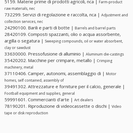
5159. Materie prime di prodotti agricoli, nca |
Farm-product
raw materials, nec
732299. Servizi di regolazione e raccolta, nca |
Adjustment and
collection services, nec
24290100. Barili e parti di botte |
Barrels and barrel parts
28420109. Composti spazzanti, olio o acqua assorbente,
argilla o segatura |
Sweeping compounds, oil or water absorbent,
clay or sawdust
33630000. Pressofusione di alluminio |
Aluminum die-castings
35420202. Macchine per crimpare, metallo |
Crimping
machinery, metal
37110406. Camper, autonomi, assemblaggio di |
Motor
homes, self contained, assembly of
39491302. Attrezzature e forniture per il calcio, generale |
Football equipment and supplies, general
59991601. Commercianti d'arte |
Art dealers
78190201. Riproduzione di videocassette o dischi |
Video
tape or disk reproduction