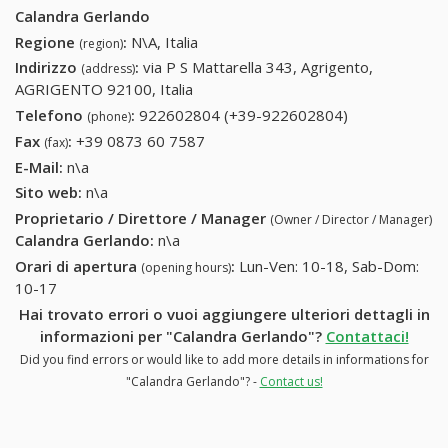
Calandra Gerlando
Regione
:
N\A, Italia
(region)
Indirizzo
:
via P S Mattarella 343, Agrigento,
(address)
AGRIGENTO 92100, Italia
Telefono
:
922602804 (+39-922602804)
922602804
(phone)
(+39-
Fax
:
+39 0873 60 7587
+39 0873 60 7587
(fax)
922602804)
E-Mail:
n\a
Sito web:
n\a
Proprietario / Direttore / Manager
(Owner / Director / Manager)
Calandra Gerlando
:
n\a
Orari di apertura
:
Lun-Ven: 10-18, Sab-Dom:
(opening hours)
10-17
Hai trovato errori o vuoi aggiungere ulteriori dettagli in
informazioni per "Calandra Gerlando"?
Contattaci!
Did you find errors or would like to add more details in informations for
"Calandra Gerlando"? -
Contact us!