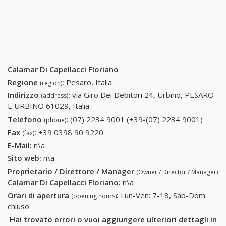
Calamar Di Capellacci Floriano
Regione
:
Pesaro, Italia
(region)
Indirizzo
:
via Giro Dei Debitori 24, Urbino, PESARO
(address)
E URBINO 61029, Italia
Telefono
:
(07) 2234 9001 (+39-(07) 2234 9001)
(07)
(phone)
2234
Fax
:
+39 0398 90 9220
+39 0398 90 9220
(fax)
9001
E-Mail:
n\a
(+39-
Sito web:
n\a
(07)
Proprietario / Direttore / Manager
(Owner / Director / Manager)
2234
Calamar Di Capellacci Floriano
:
n\a
9001)
Orari di apertura
:
Lun-Ven: 7-18, Sab-Dom:
(opening hours)
chiuso
Hai trovato errori o vuoi aggiungere ulteriori dettagli in