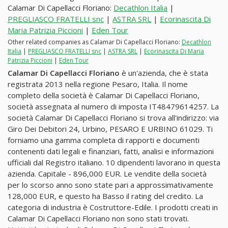
Calamar Di Capellacci Floriano:
Decathlon Italia
|
PREGLIASCO FRATELLI snc
|
ASTRA SRL
|
Ecorinascita Di
Maria Patrizia Piccioni
|
Eden Tour
Other related companies as Calamar Di Capellacci Floriano:
Decathlon
Italia
|
PREGLIASCO FRATELLI snc
|
ASTRA SRL
|
Ecorinascita Di Maria
Patrizia Piccioni
|
Eden Tour
Calamar Di Capellacci Floriano
è un'azienda, che è stata
registrata 2013 nella regione Pesaro, Italia. Il nome
completo della società è Calamar Di Capellacci Floriano,
società assegnata al numero di imposta IT48479614257. La
società Calamar Di Capellacci Floriano si trova all'indirizzo: via
Giro Dei Debitori 24, Urbino, PESARO E URBINO 61029. Ti
forniamo una gamma completa di rapporti e documenti
contenenti dati legali e finanziari, fatti, analisi e informazioni
ufficiali dal Registro italiano. 10 dipendenti lavorano in questa
azienda. Capitale - 896,000 EUR. Le vendite della società
per lo scorso anno sono state pari a approssimativamente
128,000 EUR, e questo ha Basso il rating del credito. La
categoria di industria è Costruttore-Edile. I prodotti creati in
Calamar Di Capellacci Floriano non sono stati trovati.