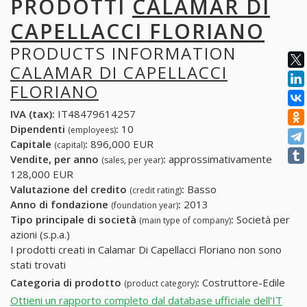
PRODOTTI
CALAMAR DI
CAPELLACCI FLORIANO
PRODUCTS INFORMATION
CALAMAR DI CAPELLACCI
FLORIANO
IVA (tax):
IT48479614257
Dipendenti
:
10
(employees)
Capitale
:
896,000 EUR
(capital)
Vendite, per anno
:
approssimativamente
(sales, per year)
128,000 EUR
Valutazione del credito
:
Basso
(credit rating)
Anno di fondazione
:
2013
(foundation year)
Tipo principale di società
:
Società per
(main type of company)
azioni (s.p.a.)
I prodotti creati in Calamar Di Capellacci Floriano non sono
stati trovati
Categoria di prodotto
:
Costruttore-Edile
(product category)
Ottieni un rapporto completo dal database ufficiale dell'IT