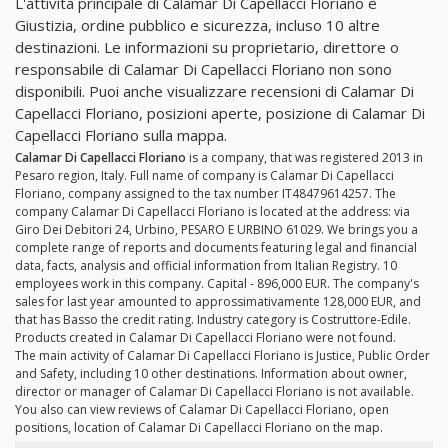
L'attività principale di Calamar Di Capellacci Floriano è
Giustizia, ordine pubblico e sicurezza, incluso 10 altre
destinazioni. Le informazioni su proprietario, direttore o
responsabile di Calamar Di Capellacci Floriano non sono
disponibili. Puoi anche visualizzare recensioni di Calamar Di
Capellacci Floriano, posizioni aperte, posizione di Calamar Di
Capellacci Floriano sulla mappa.
Calamar Di Capellacci Floriano
is a company, that was registered 2013 in
Pesaro region, Italy. Full name of company is Calamar Di Capellacci
Floriano, company assigned to the tax number IT48479614257. The
company Calamar Di Capellacci Floriano is located at the address: via
Giro Dei Debitori 24, Urbino, PESARO E URBINO 61029. We brings you a
complete range of reports and documents featuring legal and financial
data, facts, analysis and official information from Italian Registry. 10
employees work in this company. Capital - 896,000 EUR. The company's
sales for last year amounted to approssimativamente 128,000 EUR, and
that has Basso the credit rating. Industry category is Costruttore-Edile.
Products created in Calamar Di Capellacci Floriano were not found.
The main activity of Calamar Di Capellacci Floriano is Justice, Public Order
and Safety, including 10 other destinations. Information about owner,
director or manager of Calamar Di Capellacci Floriano is not available.
You also can view reviews of Calamar Di Capellacci Floriano, open
positions, location of Calamar Di Capellacci Floriano on the map.