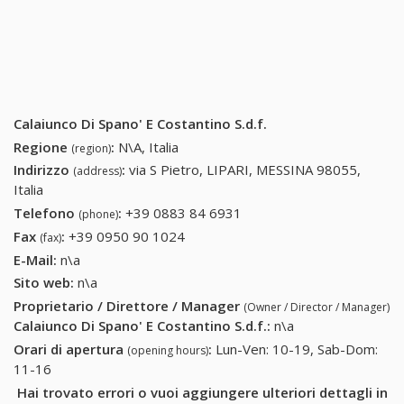
Calaiunco Di Spano' E Costantino S.d.f.
Regione
:
N\A, Italia
(region)
Indirizzo
:
via S Pietro, LIPARI, MESSINA 98055,
(address)
Italia
Telefono
:
+39 0883 84 6931
+39 0883 84 6931
(phone)
Fax
:
+39 0950 90 1024
+39 0950 90 1024
(fax)
E-Mail:
n\a
Sito web:
n\a
Proprietario / Direttore / Manager
(Owner / Director / Manager)
Calaiunco Di Spano' E Costantino S.d.f.
:
n\a
Orari di apertura
:
Lun-Ven: 10-19, Sab-Dom:
(opening hours)
11-16
Hai trovato errori o vuoi aggiungere ulteriori dettagli in