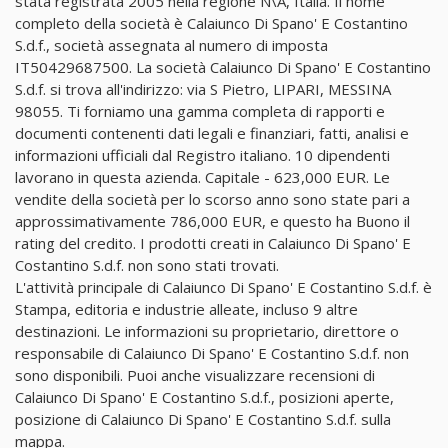
stata registrata 2005 nella regione N\A, Italia. Il nome
completo della società è Calaiunco Di Spano' E Costantino
S.d.f., società assegnata al numero di imposta
IT50429687500. La società Calaiunco Di Spano' E Costantino
S.d.f. si trova all'indirizzo: via S Pietro, LIPARI, MESSINA
98055. Ti forniamo una gamma completa di rapporti e
documenti contenenti dati legali e finanziari, fatti, analisi e
informazioni ufficiali dal Registro italiano. 10 dipendenti
lavorano in questa azienda. Capitale - 623,000 EUR. Le
vendite della società per lo scorso anno sono state pari a
approssimativamente 786,000 EUR, e questo ha Buono il
rating del credito. I prodotti creati in Calaiunco Di Spano' E
Costantino S.d.f. non sono stati trovati.
L'attività principale di Calaiunco Di Spano' E Costantino S.d.f. è
Stampa, editoria e industrie alleate, incluso 9 altre
destinazioni. Le informazioni su proprietario, direttore o
responsabile di Calaiunco Di Spano' E Costantino S.d.f. non
sono disponibili. Puoi anche visualizzare recensioni di
Calaiunco Di Spano' E Costantino S.d.f., posizioni aperte,
posizione di Calaiunco Di Spano' E Costantino S.d.f. sulla
mappa.