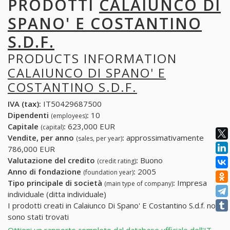
PRODOTTI
CALAIUNCO DI
SPANO' E COSTANTINO
S.D.F.
PRODUCTS INFORMATION
CALAIUNCO DI SPANO' E
COSTANTINO S.D.F.
IVA (tax):
IT50429687500
Dipendenti
:
10
(employees)
Capitale
:
623,000 EUR
(capital)
Vendite, per anno
:
approssimativamente
(sales, per year)
786,000 EUR
Valutazione del credito
:
Buono
(credit rating)
Anno di fondazione
:
2005
(foundation year)
Tipo principale di società
:
Impresa
(main type of company)
individuale (ditta individuale)
I prodotti creati in Calaiunco Di Spano' E Costantino S.d.f. non
sono stati trovati