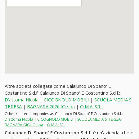
Altre società collegate come Calaiunco Di Spano' E
Costantino S.d.f. Calaiunco Di Spano' E Costantino S.d.f.:
D'attoma Nicola
|
CICOGNOLO MOBILI
|
SCUOLA MEDIA S.
TERESA
|
BAGNARA GIGLIO spa
|
O.M.A. SRL
Other related companies as Calaiunco Di Spano' E Costantino S.d.f.:
D'attoma Nicola
|
CICOGNOLO MOBILI
|
SCUOLA MEDIA S. TERESA
|
BAGNARA GIGLIO spa
|
O.M.A. SRL
Calaiunco Di Spano' E Costantino S.d.f.
è un'azienda, che è