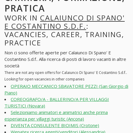
PRATICA
WORK IN
CALAIUNCO DI SPANO'
E COSTANTINO S.D.F.
:
VACANCIES, CAREER, TRAINING,
PRACTICE
Non ci sono offerte aperte per Calaiunco Di Spano' E
Costantino S.d.f.. Alla ricerca di posti di lavoro vacanti in altre
società
There are not any open offers for Calaiunco Di Spano' E Costantino S.d.f..
Looking for open vacancies in other companies
OPERAIO MECCANICO SBAVATORE PEZZI (San Giorgio di
Piano)
COREOGRAFO/A - BALLERINO/A PER VILLAGGI
TURISTICI (Novara)
Selezioniamo animatori e animatrici anche prima
esperianza per villaggi turistic (Ancona)
DIVENTA CONSULENTE BIOIMIS (Crotone)
Wenatex ricerca agenti/venditori (Alessandria)