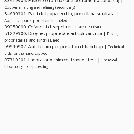
33419905. Fusione e raffinazione del rame (secondaria) |
Copper smelting and refining (secondary)
34690301. Parti dell'apparecchio, porcellana smaltata |
Appliance parts, porcelain enameled
39950000. Cofanetti di sepoltura |
Burial caskets
51229900. Droghe, proprietà e articoli vari, nca |
Drugs,
proprietaries, and sundries, nec
59990907. Aiuti tecnici per portatori di handicap |
Technical
aids for the handicapped
87310201. Laboratorio chimico, tranne i test |
Chemical
laboratory, except testing