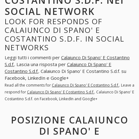
COSTANTINO S.D.F. NEI
SOCIAL NETWORK
LOOK FOR RESPONDS OF
CALAIUNCO DI SPANO' E
COSTANTINO S.D.F. IN SOCIAL
NETWORKS
Leggi tutti i commenti per
Calaiunco Di Spano' E Costantino
S.d.f.
. Lascia una risposta per
Calaiunco Di Spano' E
Costantino S.d.f.
. Calaiunco Di Spano' E Costantino S.d.f. su
Facebook, LinkedIn e Google+
Read all the comments for
Calaiunco Di Spano' E Costantino S.d.f.
. Leave a
respond for
Calaiunco Di Spano' E Costantino S.d.f.
. Calaiunco Di Spano' E
Costantino S.d.f. on Facebook, LinkedIn and Google+
POSIZIONE CALAIUNCO
DI SPANO' E