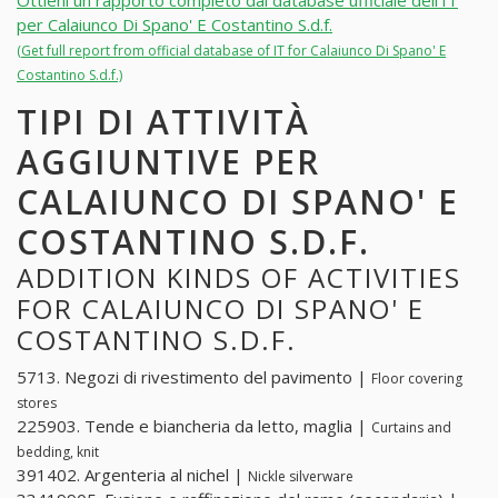
Ottieni un rapporto completo dal database ufficiale dell'IT
per Calaiunco Di Spano' E Costantino S.d.f.
(Get full report from official database of IT for Calaiunco Di Spano' E
Costantino S.d.f.)
TIPI DI ATTIVITÀ
AGGIUNTIVE PER
CALAIUNCO DI SPANO' E
COSTANTINO S.D.F.
ADDITION KINDS OF ACTIVITIES
FOR CALAIUNCO DI SPANO' E
COSTANTINO S.D.F.
5713. Negozi di rivestimento del pavimento |
Floor covering
stores
225903. Tende e biancheria da letto, maglia |
Curtains and
bedding, knit
391402. Argenteria al nichel |
Nickle silverware