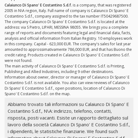
Calaiunco Di Spano' E Costantino S.d.f.
is a company, that was registered
2005 in N\A region, Italy. Full name of company is Calaiunco Di Spano' E
Costantino S.d.f., company assigned to the tax number IT50429687500.
The company Calaiunco Di Spano' E Costantino S.d.f. is located at the
address: via S Pietro, LIPARI, MESSINA 98055. We brings you a complete
range of reports and documents featuring legal and financial data, facts,
analysis and official information from Italian Registry. 10 employees work
in this company. Capital - 623,000 EUR. The company's sales for last year
amounted to approssimativamente 786,000 EUR, and that has Buono the
credit rating. Products created in Calaiunco Di Spano' E Costantino S.d.f.
were not found.
The main activity of Calaiunco Di Spano' E Costantino S.d.f. is Printing,
Publishing and Allied Industries, including 9 other destinations.
Information about owner, director or manager of Calaiunco Di Spano' E
Costantino S.d.f. is not available. You also can view reviews of Calaiunco
Di Spano' E Costantino S.d.f., open positions, location of Calaiunco Di
Spano' E Costantino S.d.f. on the map.
Abbiamo trovato tali informazioni su Calaiunco Di Spano' E
Costantino S.d.f., N\A: indirizzo, telefono, contatti,
risposta, posti vacanti. Esiste un rapporto dettagliato sul
lavoro della società Calaiunco Di Spano' E Costantino S.d.f.,
i dipendenti, le statistiche finanziarie. We found such