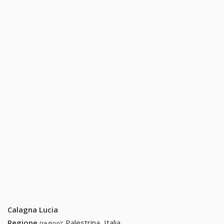
Calagna Lucia
Regione
:
Palestrina, Italia
(region)