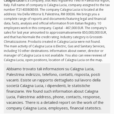
Calagna Lucia
is a company, that was registered 1995 in Palestrina region,
Italy. Full name of company is Calagna Lucia, company assigned to the tax
number IT21403808593. The company Calagna Lucia is located at the
address: Via Della Vittoria 9, Palestrina, RM 00036. We brings you a
complete range of reports and documents featuring legal and financial
data, facts, analysis and official information from Italian Registry. 10
employees work in this company. Capital - 467,000 EUR. The company's
sales for last year amounted to approssimativamente 850,000,000 EUR,
and that has Normale the credit rating. Industry category is Grossisti-
Climatizzazione. Products created in Calagna Lucia were not found.
The main activity of Calagna Lucia is Electric, Gas and Sanitary Services,
including 10 other destinations. Information about owner, director or
manager of Calagna Lucia is not available. You also can view reviews of
Calagna Lucia, open positions, location of Calagna Lucia on the map.
Abbiamo trovato tali informazioni su Calagna Lucia,
Palestrina: indirizzo, telefono, contatti, risposta, posti
vacanti. Esiste un rapporto dettagliato sul lavoro della
società Calagna Lucia, i dipendenti, le statistiche
finanziarie. We found such information about Calagna
Lucia, Palestrina: address, phone, contacts, response,
vacancies. There is a detailed report on the work of the
company Calagna Lucia, employees, financial statistics.