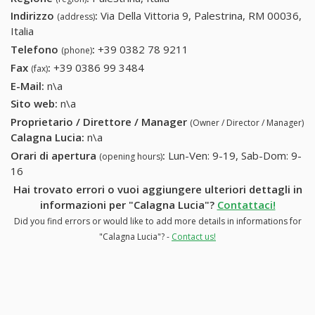
Indirizzo
:
Via Della Vittoria 9, Palestrina, RM 00036,
(address)
Italia
Telefono
:
+39 0382 78 9211
+39 0382 78 9211
(phone)
Fax
:
+39 0386 99 3484
+39 0386 99 3484
(fax)
E-Mail:
n\a
Sito web:
n\a
Proprietario / Direttore / Manager
(Owner / Director / Manager)
Calagna Lucia
:
n\a
Orari di apertura
:
Lun-Ven: 9-19, Sab-Dom: 9-
(opening hours)
16
Hai trovato errori o vuoi aggiungere ulteriori dettagli in
informazioni per "Calagna Lucia"?
Contattaci!
Did you find errors or would like to add more details in informations for
"Calagna Lucia"? -
Contact us!