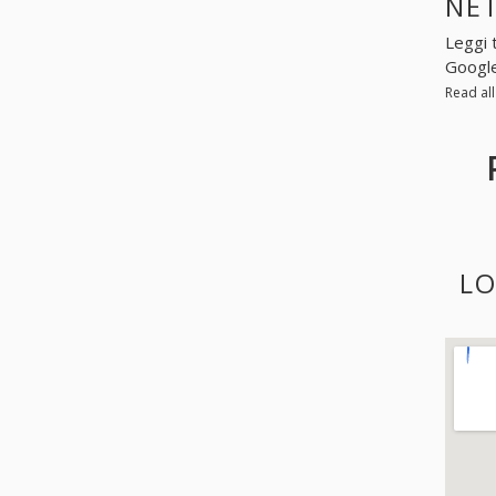
NE
Leggi 
Googl
Read al
LO