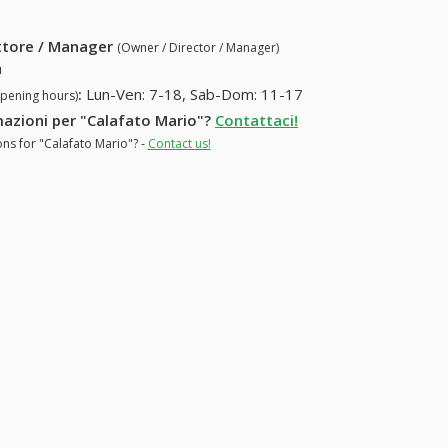
ettore / Manager
(Owner / Director / Manager)
a
:
Lun-Ven: 7-18, Sab-Dom: 11-17
opening hours)
rmazioni per "Calafato Mario"?
Contattaci!
ons for "Calafato Mario"? -
Contact us!