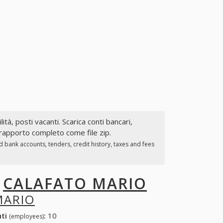
lità, posti vacanti. Scarica conti bancari,
l rapporto completo come file zip.
 bank accounts, tenders, credit history, taxes and fees
I
CALAFATO MARIO
MARIO
nti
:
10
(employees)