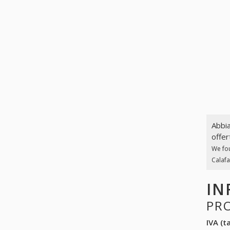
Abbia
offer
We fo
Calafa
IN
PR
IVA (ta