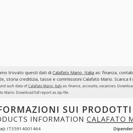
mo trovato questi dati di
Calafato Mario, Italia
as: finanza, contabi
te, storia creditizia, tasse e commissioni Calafato Mario. Scarica i
und such data of
Calafato Mario, Italy
as: finance, accounts, vacancies. Download
to Mario. Download full report as zip-file.
FORMAZIONI SUI PRODOTT
ODUCTS INFORMATION
CALAFATO 
x):
IT35914001464
Dipende