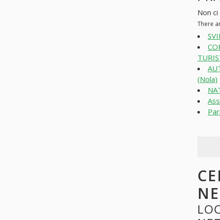
Non ci 
There a
SVI
CO
TURIST
AUT
(Nola)
NAT
Ass
Par
CE
N
LOO