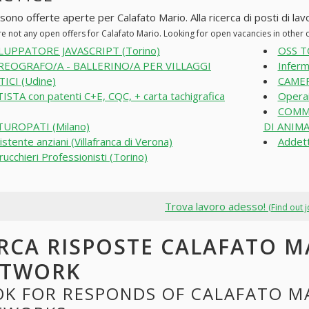
sono offerte aperte per Calafato Mario. Alla ricerca di posti di lav
re not any open offers for Calafato Mario. Looking for open vacancies in other
LUPPATORE JAVASCRIPT (Torino)
OSS T
REOGRAFO/A - BALLERINO/A PER VILLAGGI
Inferm
ICI (Udine)
CAMER
ISTA con patenti C+E, CQC, + carta tachigrafica
Operai
COMME
UROPATI (Milano)
DI ANIMA
istente anziani (Villafranca di Verona)
Addett
rucchieri Professionisti (Torino)
Trova lavoro adesso!
(Find out 
RCA RISPOSTE CALAFATO M
ETWORK
K FOR RESPONDS OF CALAFATO MA