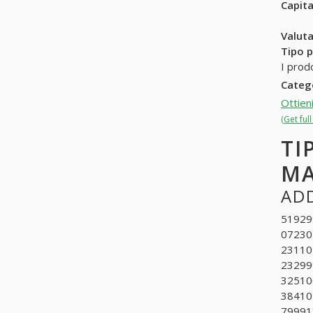
Capit
Valuta
Tipo p
I prodo
Categ
Ottien
(Get ful
TI
MA
ADD
519299.
072302
231101
232999
325100
384104
79991