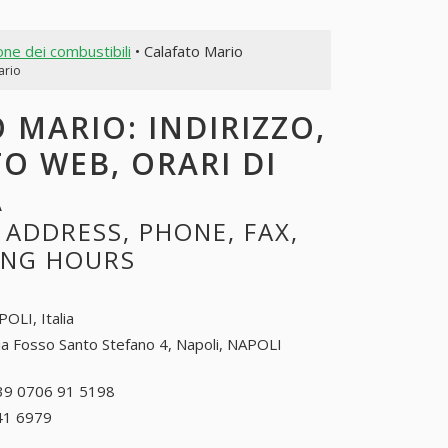
one dei combustibili
• Calafato Mario
ario
 MARIO: INDIRIZZO,
TO WEB, ORARI DI
A
ADDRESS, PHONE, FAX,
NING HOURS
OLI, Italia
ia Fosso Santo Stefano 4, Napoli, NAPOLI
39 0706 91 5198
+39 0706 91 5198
41 6979
+39 0971 41 6979