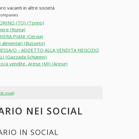
oro vacanti in altre società
 companies
ORINO (TO) (Torino)
iere (Roma)
IERA PIANI (Cervia)
 alimentari (Busseto)
SSA/O - ADDETTO ALLA VENDITA NEGOZIO
LI (Gazzada Schianno)
o/a vendite, Arese (MI) (Arese)
job now!)
ARIO NEI SOCIAL
RIO IN SOCIAL