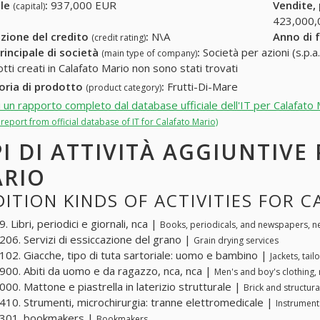
ale
:
937,000 EUR
Vendite,
(capital)
423,000,
zione del credito
:
N\A
Anno di 
(credit rating)
rincipale di società
:
Società per azioni (s.p.a.
(main type of company)
tti creati in Calafato Mario non sono stati trovati
oria di prodotto
:
Frutti-Di-Mare
(product category)
i un rapporto completo dal database ufficiale dell'IT per Calafato
l report from official database of IT for Calafato Mario)
PI DI ATTIVITÀ AGGIUNTIVE
RIO
ITION KINDS OF ACTIVITIES FOR 
 Libri, periodici e giornali, nca |
Books, periodicals, and newspapers, n
06. Servizi di essiccazione del grano |
Grain drying services
02. Giacche, tipo di tuta sartoriale: uomo e bambino |
Jackets, tai
00. Abiti da uomo e da ragazzo, nca, nca |
Men's and boy's clothing, 
00. Mattone e piastrella in laterizio strutturale |
Brick and structural
10. Strumenti, microchirurgia: tranne elettromedicale |
Instrument
301. bookmakers |
Bookmakers