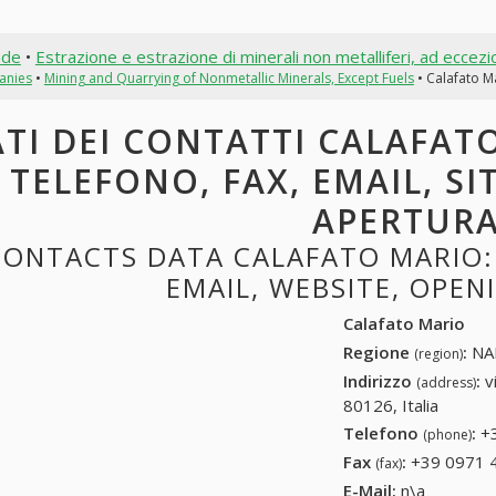
nde
•
Estrazione e estrazione di minerali non metalliferi, ad eccezi
anies
•
Mining and Quarrying of Nonmetallic Minerals, Except Fuels
• Calafato M
TI DEI CONTATTI CALAFATO
TELEFONO, FAX, EMAIL, SI
APERTUR
CONTACTS DATA CALAFATO MARIO: 
EMAIL, WEBSITE, OPE
Calafato Mario
Regione
:
NAP
(region)
Indirizzo
:
v
(address)
80126, Italia
Telefono
:
+
(phone)
Fax
:
+39 0971 
(fax)
E-Mail:
n\a