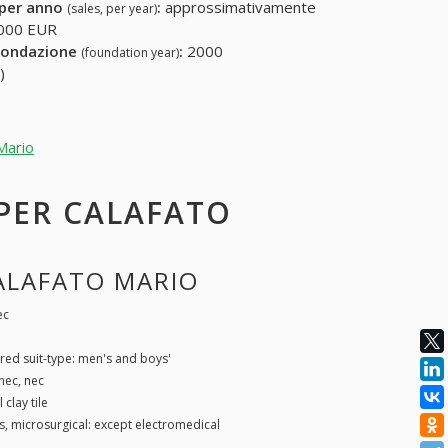
 per anno
:
approssimativamente
(sales, per year)
000 EUR
fondazione
:
2000
(foundation year)
)
 Mario
 PER CALAFATO
CALAFATO MARIO
ec
lored suit-type: men's and boys'
nec, nec
 clay tile
s, microsurgical: except electromedical