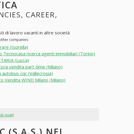
TICA
NCIES, CAREER,
i di lavoro vacanti in altre società
n other companies
ra/e (Isorella)
ato Tecnocasa ricerca agenti immobiliari (Torino)
TARIA (Lucca)
o/a vendita part-time (Milano)
a autobus cqc (Vallecrosia)
o Vendita WIND Milano (Milano)
job now!)
(S.A.S.) NEI