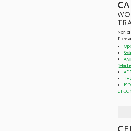
CA
WO
TRA
Non ci
There a
Ope
Svi
AM
(Marte
ADD
TRU
IS
DI CO
CE