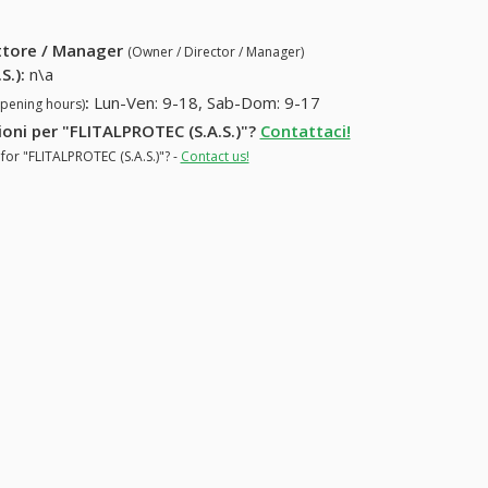
ettore / Manager
(Owner / Director / Manager)
S.)
:
n\a
:
Lun-Ven: 9-18, Sab-Dom: 9-17
opening hours)
ioni per "FLITALPROTEC (S.A.S.)"?
Contattaci!
for "FLITALPROTEC (S.A.S.)"? -
Contact us!