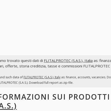
mo trovato questi dati di
FLITALPROTEC (S.A.S.), Italia
as: finanza
ri, offerte, storia creditizia, tasse e commissioni FLITALPROTEC (
und such data of
FLITALPROTEC (S.A.S.), Italy
as: finance, accounts, vacancies. D
LITALPROTEC (S.A.S.). Download full report as zip-file.
FORMAZIONI SUI PRODOTT
A.S.)