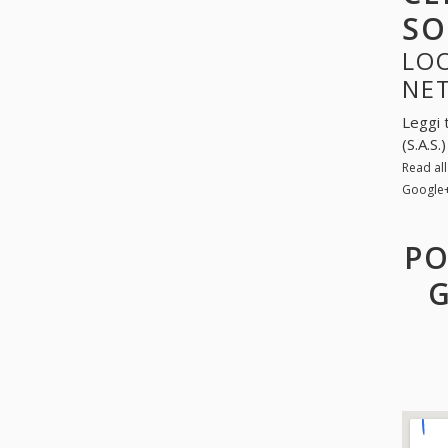
SO
LOO
NE
Leggi 
(S.A.S
Read al
Google
PO
G