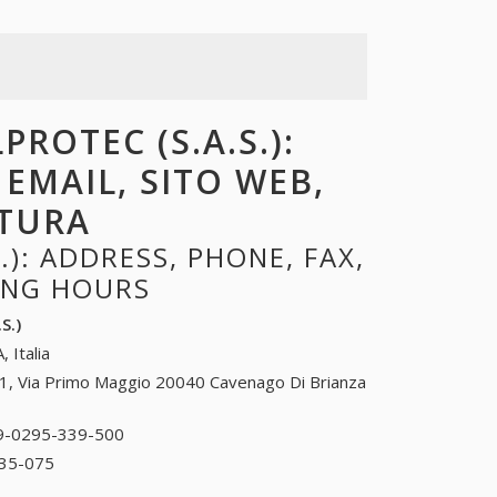
PROTEC (S.A.S.):
 EMAIL, SITO WEB,
RTURA
): ADDRESS, PHONE, FAX,
NING HOURS
S.)
, Italia
1, Via Primo Maggio 20040 Cavenago Di Brianza
9-0295-339-500
39-0295-339-500
35-075
39-0295-335-075