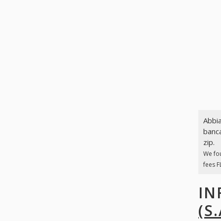
Abbia
banca
zip.
We fo
fees F
IN
(S.