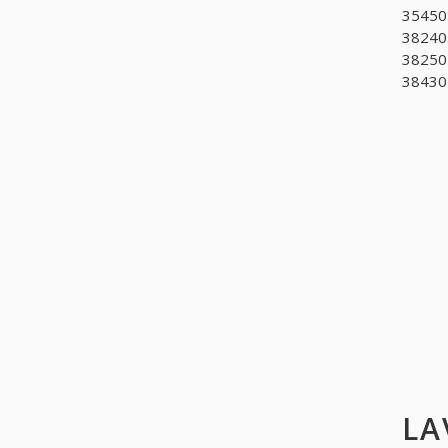
354501
382401
382502
384301
LA