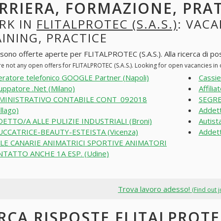
RRIERA, FORMAZIONE, PRA
RK IN
FLITALPROTEC (S.A.S.)
: VACA
INING, PRACTICE
 sono offerte aperte per FLITALPROTEC (S.A.S.). Alla ricerca di post
re not any open offers for FLITALPROTEC (S.A.S.). Looking for open vacancies i
ratore telefonico GOOGLE Partner (Napoli)
Cassie
luppatore .Net (Milano)
Affili
MINISTRATIVO CONTABILE CONT_092018
SEGRE
llago)
Addett
ETTO/A ALLE PULIZIE INDUSTRIALI (Broni)
Autist
CCATRICE-BEAUTY-ESTEISTA (Vicenza)
Addett
OLE CANARIE ANIMATRICI SPORTIVE ANIMATORI
NTATTO ANCHE 1A ESP. (Udine)
Trova lavoro adesso!
(Find out 
RCA RISPOSTE FLITALPROTEC 