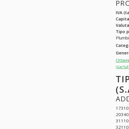
PR
IVA (ta
Capit
Valuta
Tipo p
Plumbi
Categ
Gene
Ottien
(Get ful
TI
(S.
ADD
173104
203403
311104
321103