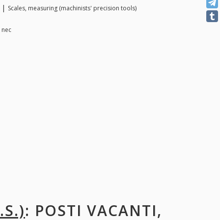
) |
Scales, measuring (machinists' precision tools)
 nec
S.)
: POSTI VACANTI,