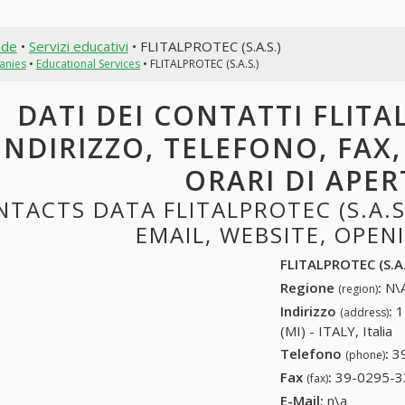
nde
•
Servizi educativi
• FLITALPROTEC (S.A.S.)
anies
•
Educational Services
• FLITALPROTEC (S.A.S.)
DATI DEI CONTATTI FLITAL
INDIRIZZO, TELEFONO, FAX,
ORARI DI APE
TACTS DATA FLITALPROTEC (S.A.S.
EMAIL, WEBSITE, OPE
FLITALPROTEC (S.A.
Regione
:
N\A
(region)
Indirizzo
:
1
(address)
(MI) - ITALY, Italia
Telefono
:
3
(phone)
Fax
:
39-0295-3
(fax)
E-Mail:
n\a