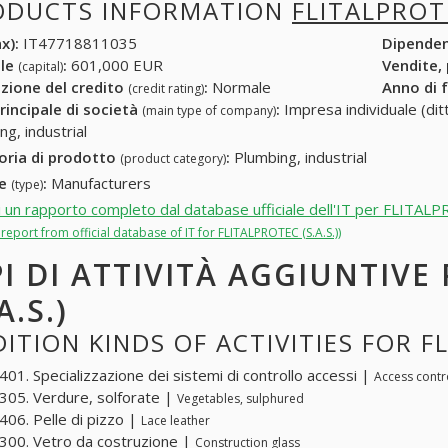
ODUCTS INFORMATION
FLITALPROTE
x):
IT47718811035
Dipende
ale
:
601,000 EUR
Vendite,
(capital)
zione del credito
:
Normale
Anno di 
(credit rating)
rincipale di società
:
Impresa individuale (ditt
(main type of company)
ng, industrial
oria di prodotto
:
Plumbing, industrial
(product category)
re
:
Manufacturers
(type)
i un rapporto completo dal database ufficiale dell'IT per FLITALP
l report from official database of IT for FLITALPROTEC (S.A.S.))
PI DI ATTIVITÀ AGGIUNTIVE
A.S.)
ITION KINDS OF ACTIVITIES FOR FL
01. Specializzazione dei sistemi di controllo accessi |
Access contr
05. Verdure, solforate |
Vegetables, sulphured
06. Pelle di pizzo |
Lace leather
00. Vetro da costruzione |
Construction glass