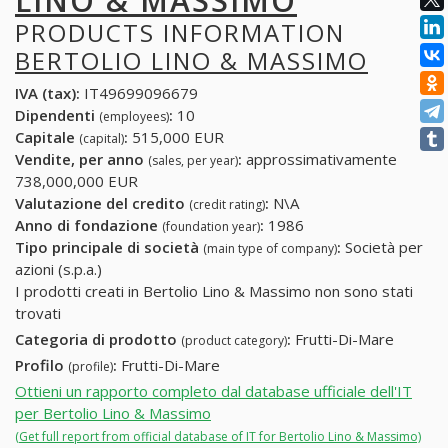
LINO & MASSIMO
PRODUCTS INFORMATION
BERTOLIO LINO & MASSIMO
IVA (tax):
IT49699096679
Dipendenti
:
10
(employees)
Capitale
:
515,000 EUR
(capital)
Vendite, per anno
:
approssimativamente
(sales, per year)
738,000,000 EUR
Valutazione del credito
:
N\A
(credit rating)
Anno di fondazione
:
1986
(foundation year)
Tipo principale di società
:
Società per
(main type of company)
azioni (s.p.a.)
I prodotti creati in Bertolio Lino & Massimo non sono stati
trovati
Categoria di prodotto
:
Frutti-Di-Mare
(product category)
Profilo
:
Frutti-Di-Mare
(profile)
Ottieni un rapporto completo dal database ufficiale dell'IT
per Bertolio Lino & Massimo
(Get full report from official database of IT for Bertolio Lino & Massimo)