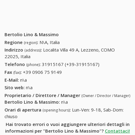
Bertolio Lino & Massimo
Regione
:
N\A, Italia
(region)
Indirizzo
:
Localita Villa 49 A, Lezzeno, COMO
(address)
22025, Italia
Telefono
:
31915167 (+39-31915167)
31915167 (+39-
(phone)
31915167)
Fax
:
+39 0906 75 9149
+39 0906 75 9149
(fax)
E-Mail:
n\a
Sito web:
n\a
Proprietario / Direttore / Manager
(Owner / Director / Manager)
Bertolio Lino & Massimo
:
n\a
Orari di apertura
:
Lun-Ven: 9-18, Sab-Dom:
(opening hours)
chiuso
Hai trovato errori o vuoi aggiungere ulteriori dettagli in
informazioni per "Bertolio Lino & Massimo"?
Contattaci!