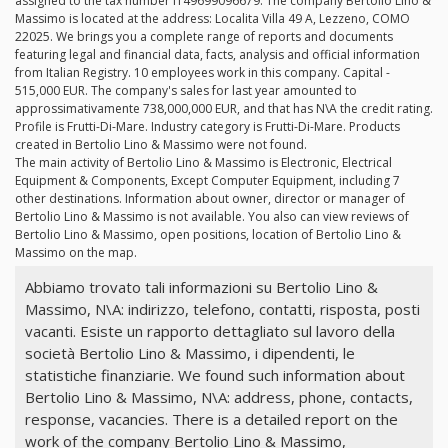
assigned to the tax number IT49699096679. The company Bertolio Lino &
Massimo is located at the address: Localita Villa 49 A, Lezzeno, COMO
22025. We brings you a complete range of reports and documents
featuring legal and financial data, facts, analysis and official information
from Italian Registry. 10 employees work in this company. Capital -
515,000 EUR. The company's sales for last year amounted to
approssimativamente 738,000,000 EUR, and that has N\A the credit rating.
Profile is Frutti-Di-Mare. Industry category is Frutti-Di-Mare. Products
created in Bertolio Lino & Massimo were not found.
The main activity of Bertolio Lino & Massimo is Electronic, Electrical
Equipment & Components, Except Computer Equipment, including 7
other destinations. Information about owner, director or manager of
Bertolio Lino & Massimo is not available. You also can view reviews of
Bertolio Lino & Massimo, open positions, location of Bertolio Lino &
Massimo on the map.
Abbiamo trovato tali informazioni su Bertolio Lino &
Massimo, N\A: indirizzo, telefono, contatti, risposta, posti
vacanti. Esiste un rapporto dettagliato sul lavoro della
società Bertolio Lino & Massimo, i dipendenti, le
statistiche finanziarie. We found such information about
Bertolio Lino & Massimo, N\A: address, phone, contacts,
response, vacancies. There is a detailed report on the
work of the company Bertolio Lino & Massimo,