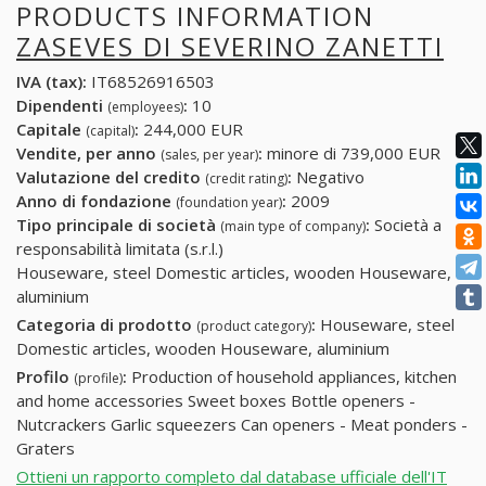
PRODUCTS INFORMATION
ZASEVES DI SEVERINO ZANETTI
IVA (tax):
IT68526916503
Dipendenti
:
10
(employees)
Capitale
:
244,000 EUR
(capital)
Vendite, per anno
:
minore di 739,000 EUR
(sales, per year)
Valutazione del credito
:
Negativo
(credit rating)
Anno di fondazione
:
2009
(foundation year)
Tipo principale di società
:
Società a
(main type of company)
responsabilità limitata (s.r.l.)
Houseware, steel Domestic articles, wooden Houseware,
aluminium
Categoria di prodotto
:
Houseware, steel
(product category)
Domestic articles, wooden Houseware, aluminium
Profilo
:
Production of household appliances, kitchen
(profile)
and home accessories Sweet boxes Bottle openers -
Nutcrackers Garlic squeezers Can openers - Meat ponders -
Graters
Ottieni un rapporto completo dal database ufficiale dell'IT