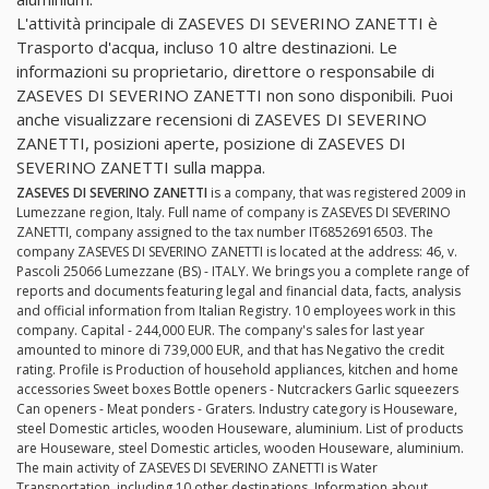
L'attività principale di ZASEVES DI SEVERINO ZANETTI è
Trasporto d'acqua, incluso 10 altre destinazioni. Le
informazioni su proprietario, direttore o responsabile di
ZASEVES DI SEVERINO ZANETTI non sono disponibili. Puoi
anche visualizzare recensioni di ZASEVES DI SEVERINO
ZANETTI, posizioni aperte, posizione di ZASEVES DI
SEVERINO ZANETTI sulla mappa.
ZASEVES DI SEVERINO ZANETTI
is a company, that was registered 2009 in
Lumezzane region, Italy. Full name of company is ZASEVES DI SEVERINO
ZANETTI, company assigned to the tax number IT68526916503. The
company ZASEVES DI SEVERINO ZANETTI is located at the address: 46, v.
Pascoli 25066 Lumezzane (BS) - ITALY. We brings you a complete range of
reports and documents featuring legal and financial data, facts, analysis
and official information from Italian Registry. 10 employees work in this
company. Capital - 244,000 EUR. The company's sales for last year
amounted to minore di 739,000 EUR, and that has Negativo the credit
rating. Profile is Production of household appliances, kitchen and home
accessories Sweet boxes Bottle openers - Nutcrackers Garlic squeezers
Can openers - Meat ponders - Graters. Industry category is Houseware,
steel Domestic articles, wooden Houseware, aluminium. List of products
are Houseware, steel Domestic articles, wooden Houseware, aluminium.
The main activity of ZASEVES DI SEVERINO ZANETTI is Water
Transportation, including 10 other destinations. Information about