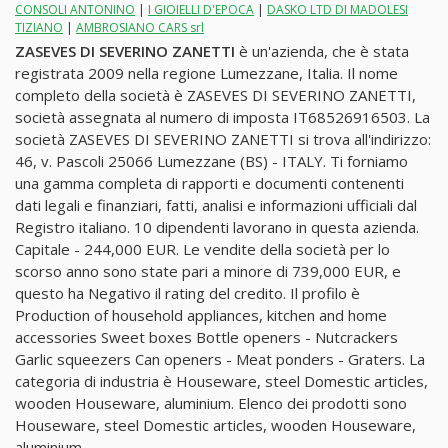
CONSOLI ANTONINO
|
I GIOIELLI D'EPOCA
|
DASKO LTD DI MADOLESI
TIZIANO
|
AMBROSIANO CARS srl
ZASEVES DI SEVERINO ZANETTI
è un'azienda, che è stata
registrata 2009 nella regione Lumezzane, Italia. Il nome
completo della società è ZASEVES DI SEVERINO ZANETTI,
società assegnata al numero di imposta IT68526916503. La
società ZASEVES DI SEVERINO ZANETTI si trova all'indirizzo:
46, v. Pascoli 25066 Lumezzane (BS) - ITALY. Ti forniamo
una gamma completa di rapporti e documenti contenenti
dati legali e finanziari, fatti, analisi e informazioni ufficiali dal
Registro italiano. 10 dipendenti lavorano in questa azienda.
Capitale - 244,000 EUR. Le vendite della società per lo
scorso anno sono state pari a minore di 739,000 EUR, e
questo ha Negativo il rating del credito. Il profilo è
Production of household appliances, kitchen and home
accessories Sweet boxes Bottle openers - Nutcrackers
Garlic squeezers Can openers - Meat ponders - Graters. La
categoria di industria è Houseware, steel Domestic articles,
wooden Houseware, aluminium. Elenco dei prodotti sono
Houseware, steel Domestic articles, wooden Houseware,
aluminium.