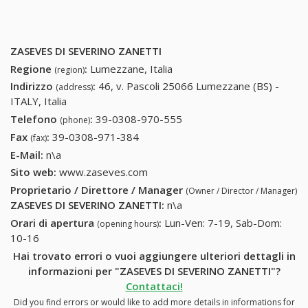
ZASEVES DI SEVERINO ZANETTI
Regione
:
Lumezzane, Italia
(region)
Indirizzo
:
46, v. Pascoli 25066 Lumezzane (BS) -
(address)
ITALY, Italia
Telefono
:
39-0308-970-555
39-0308-970-555
(phone)
Fax
:
39-0308-971-384
39-0308-971-384
(fax)
E-Mail:
n\a
Sito web:
www.zaseves.com
Proprietario / Direttore / Manager
(Owner / Director / Manager)
ZASEVES DI SEVERINO ZANETTI
:
n\a
Orari di apertura
:
Lun-Ven: 7-19, Sab-Dom:
(opening hours)
10-16
Hai trovato errori o vuoi aggiungere ulteriori dettagli in
informazioni per "ZASEVES DI SEVERINO ZANETTI"?
Contattaci!
Did you find errors or would like to add more details in informations for