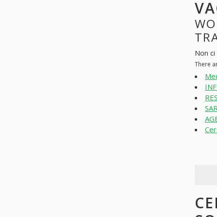
VA
WO
TRA
Non ci 
There a
Med
INF
RES
SAR
AGE
Cer
CE