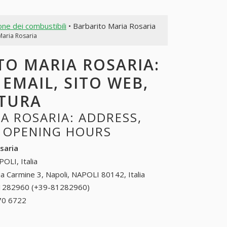
one dei combustibili
• Barbarito Maria Rosaria
Maria Rosaria
TO MARIA ROSARIA:
 EMAIL, SITO WEB,
RTURA
A ROSARIA: ADDRESS,
, OPENING HOURS
saria
OLI, Italia
ia Carmine 3, Napoli, NAPOLI 80142, Italia
1282960 (+39-81282960)
81282960 (+39-
81282960)
70 6722
+39 0591 70 6722