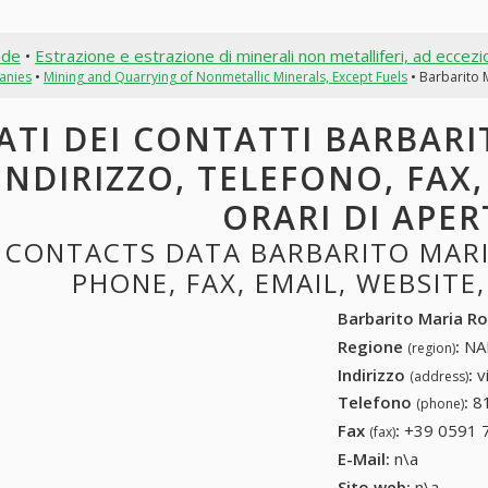
nde
•
Estrazione e estrazione di minerali non metalliferi, ad eccezi
anies
•
Mining and Quarrying of Nonmetallic Minerals, Except Fuels
• Barbarito 
ATI DEI CONTATTI BARBARI
INDIRIZZO, TELEFONO, FAX,
ORARI DI APE
CONTACTS DATA BARBARITO MARI
PHONE, FAX, EMAIL, WEBSITE
Barbarito Maria Ro
Regione
:
NAP
(region)
Indirizzo
:
v
(address)
Telefono
:
8
(phone)
Fax
:
+39 0591 
(fax)
E-Mail:
n\a
Sito web:
n\a