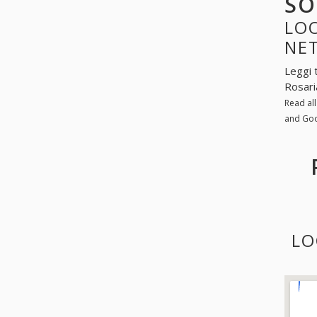
SO
LOO
NE
Leggi 
Rosari
Read al
and Go
LO