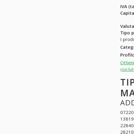
IVA (ta
Capit
Valuta
Tipo p
I prod
Categ
Profil
Ottien
(Get ful
TI
MA
ADD
072202
138199
228403
282102