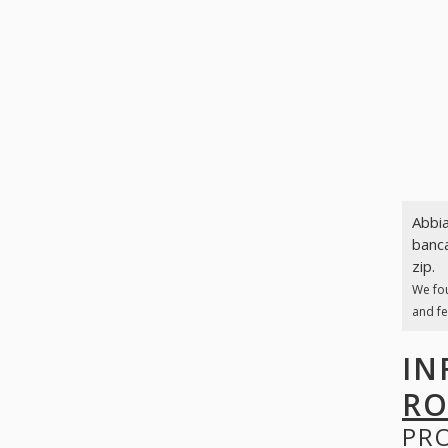
Abbia
banca
zip.
We fo
and fe
IN
RO
PR