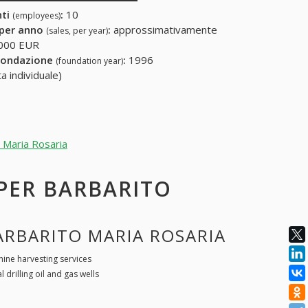
nti
:
10
(employees)
 per anno
:
approssimativamente
(sales, per year)
000 EUR
fondazione
:
1996
(foundation year)
a individuale)
o Maria Rosaria
 PER BARBARITO
BARBARITO MARIA ROSARIA
ine harvesting services
l drilling oil and gas wells