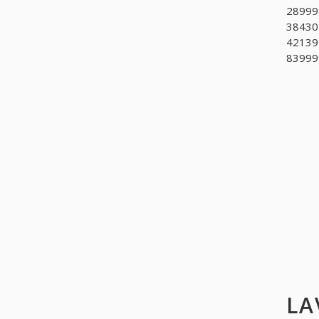
289999
384301
421399
839999
LA