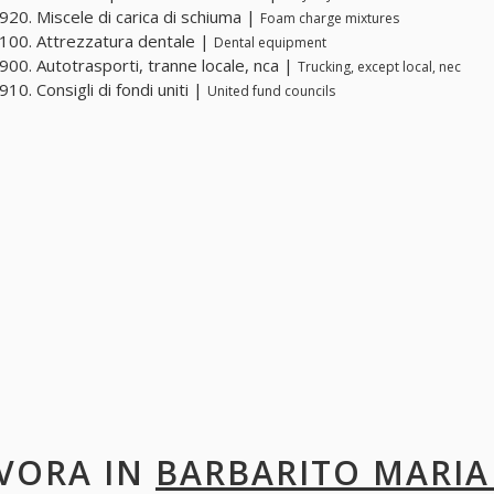
20. Miscele di carica di schiuma |
Foam charge mixtures
00. Attrezzatura dentale |
Dental equipment
00. Autotrasporti, tranne locale, nca |
Trucking, except local, nec
10. Consigli di fondi uniti |
United fund councils
VORA IN
BARBARITO MARIA