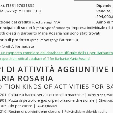
x):
IT33197631835
Dipende
ale
:
799,000 EUR
Vendite,
(capital)
594,000,
zione del credito
:
N\A
Anno di 
(credit rating)
rincipale di società
:
Impresa individuale (ditt
(main type of company)
otti creati in Barbarito Maria Rosaria non sono stati trovati
oria di prodotto
:
Farmacista
(product category)
o
:
Farmacista
(profile)
i un rapporto completo dal database ufficiale dell'IT per Barbarit
l report from official database of IT for Barbarito Maria Rosaria)
PI DI ATTIVITÀ AGGIUNTIVE
RIA ROSARIA
ITION KINDS OF ACTIVITIES FOR 
01. Colture a bacca, servizi di raccolta macchine |
Berry crops, mach
01. Pozzi di petrolio e gas di perforazione direzionale |
Directiona
05. Filo per cucire |
Sewing thread
16. Resine di polivinilidene cloruro |
Polyvinylidene chloride resins