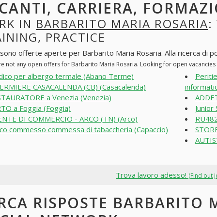
CANTI, CARRIERA, FORMAZI
RK IN
BARBARITO MARIA ROSARIA
:
INING, PRACTICE
sono offerte aperte per Barbarito Maria Rosaria. Alla ricerca di pos
re not any open offers for Barbarito Maria Rosaria. Looking for open vacancies
ico per albergo termale (Abano Terme)
Peritie
ERMIERE CASACALENDA (CB) (Casacalenda)
informatic
TAURATORE a Venezia (Venezia)
ADDET
TO a Foggia (Foggia)
Junior
NTE DI COMMERCIO - ARCO (TN) (Arco)
RU482
co commesso commessa di tabaccheria (Capaccio)
STORE
AUTIS
Trova lavoro adesso!
(Find out 
RCA RISPOSTE BARBARITO 