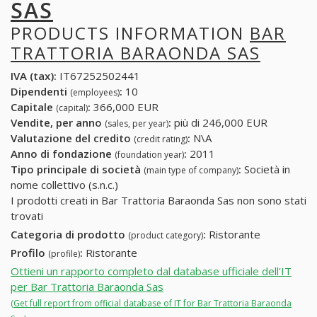
SAS
PRODUCTS INFORMATION
BAR
TRATTORIA BARAONDA SAS
IVA (tax):
IT67252502441
Dipendenti
:
10
(employees)
Capitale
:
366,000 EUR
(capital)
Vendite, per anno
:
più di 246,000 EUR
(sales, per year)
Valutazione del credito
:
N\A
(credit rating)
Anno di fondazione
:
2011
(foundation year)
Tipo principale di società
:
Società in
(main type of company)
nome collettivo (s.n.c.)
I prodotti creati in Bar Trattoria Baraonda Sas non sono stati
trovati
Categoria di prodotto
:
Ristorante
(product category)
Profilo
:
Ristorante
(profile)
Ottieni un rapporto completo dal database ufficiale dell'IT
per Bar Trattoria Baraonda Sas
(Get full report from official database of IT for Bar Trattoria Baraonda