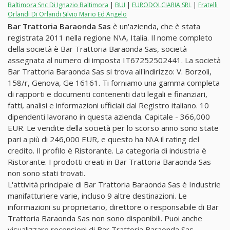
Baltimora Snc Di Ignazio Baltimora
|
BUI
|
EURODOLCIARIA SRL
|
Fratelli
Orlandi Di Orlandi Silvio Mario Ed Angelo
Bar Trattoria Baraonda Sas
è un'azienda, che è stata
registrata 2011 nella regione N\A, Italia. Il nome completo
della società è Bar Trattoria Baraonda Sas, società
assegnata al numero di imposta IT67252502441. La società
Bar Trattoria Baraonda Sas si trova all'indirizzo: V. Borzoli,
158/r, Genova, Ge 16161. Ti forniamo una gamma completa
di rapporti e documenti contenenti dati legali e finanziari,
fatti, analisi e informazioni ufficiali dal Registro italiano. 10
dipendenti lavorano in questa azienda. Capitale - 366,000
EUR. Le vendite della società per lo scorso anno sono state
pari a più di 246,000 EUR, e questo ha N\A il rating del
credito. Il profilo è Ristorante. La categoria di industria è
Ristorante. I prodotti creati in Bar Trattoria Baraonda Sas
non sono stati trovati.
L'attività principale di Bar Trattoria Baraonda Sas è Industrie
manifatturiere varie, incluso 9 altre destinazioni. Le
informazioni su proprietario, direttore o responsabile di Bar
Trattoria Baraonda Sas non sono disponibili. Puoi anche
visualizzare recensioni di Bar Trattoria Baraonda Sas,