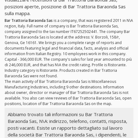
posizioni aperte, posizione di Bar Trattoria Baraonda Sas
sulla mappa.
Bar Trattoria Baraonda Sas
is a company, that was registered 2011 in N\A
region, Italy. Full name of company is Bar Trattoria Baraonda Sas,
company assigned to the tax number IT67252502441. The company Bar
Trattoria Baraonda Sas is located at the address: V. Borzoli, 158/r,
Genova, Ge 16161. We brings you a complete range of reports and
documents featuring legal and financial data, facts, analysis and official
information from Italian Registry. 10 employees work in this company.
Capital - 366,000 EUR. The company's sales for last year amounted to più
di 246,000 EUR, and that has N\A the credit rating. Profile is Ristorante.
Industry category is Ristorante. Products created in Bar Trattoria
Baraonda Sas were not found.
The main activity of Bar Trattoria Baraonda Sas is Miscellaneous
Manufacturing Industries, including 9 other destinations. Information
about owner, director or manager of Bar Trattoria Baraonda Sas is not
available. You also can view reviews of Bar Trattoria Baraonda Sas, open
positions, location of Bar Trattoria Baraonda Sas on the map.
Abbiamo trovato tali informazioni su Bar Trattoria
Baraonda Sas, N\A: indirizzo, telefono, contatti, risposta,
posti vacanti. Esiste un rapporto dettagliato sul lavoro
della società Bar Trattoria Baraonda Sas, i dipendenti, le