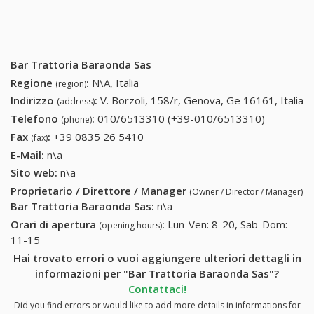
Bar Trattoria Baraonda Sas
Regione
:
N\A, Italia
(region)
Indirizzo
:
V. Borzoli, 158/r, Genova, Ge 16161, Italia
(address)
Telefono
:
010/6513310 (+39-010/6513310)
010/6513
(phone)
(+39-
Fax
:
+39 0835 26 5410
+39 0835 26 5410
(fax)
010/6513
E-Mail:
n\a
Sito web:
n\a
Proprietario / Direttore / Manager
(Owner / Director / Manager)
Bar Trattoria Baraonda Sas
:
n\a
Orari di apertura
:
Lun-Ven: 8-20, Sab-Dom:
(opening hours)
11-15
Hai trovato errori o vuoi aggiungere ulteriori dettagli in
informazioni per "Bar Trattoria Baraonda Sas"?
Contattaci!
Did you find errors or would like to add more details in informations for