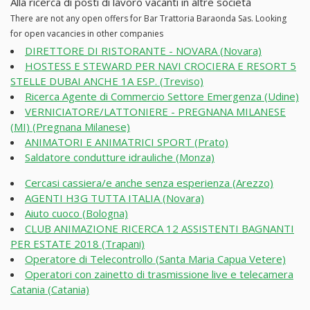
Alla ricerca di posti di lavoro vacanti in altre società
There are not any open offers for Bar Trattoria Baraonda Sas. Looking
for open vacancies in other companies
DIRETTORE DI RISTORANTE - NOVARA (Novara)
HOSTESS E STEWARD PER NAVI CROCIERA E RESORT 5
STELLE DUBAI ANCHE 1A ESP. (Treviso)
Ricerca Agente di Commercio Settore Emergenza (Udine)
VERNICIATORE/LATTONIERE - PREGNANA MILANESE
(MI) (Pregnana Milanese)
ANIMATORI E ANIMATRICI SPORT (Prato)
Saldatore condutture idrauliche (Monza)
Cercasi cassiera/e anche senza esperienza (Arezzo)
AGENTI H3G TUTTA ITALIA (Novara)
Aiuto cuoco (Bologna)
CLUB ANIMAZIONE RICERCA 12 ASSISTENTI BAGNANTI
PER ESTATE 2018 (Trapani)
Operatore di Telecontrollo (Santa Maria Capua Vetere)
Operatori con zainetto di trasmissione live e telecamera
Catania (Catania)