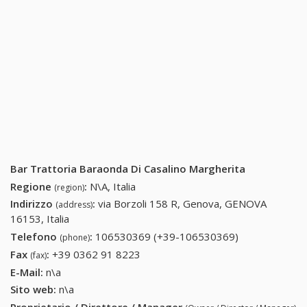
Bar Trattoria Baraonda Di Casalino Margherita
Regione
:
N\A, Italia
(region)
Indirizzo
:
via Borzoli 158 R, Genova, GENOVA
(address)
16153, Italia
Telefono
:
106530369 (+39-106530369)
106530369
(phone)
(+39-
Fax
:
+39 0362 91 8223
+39 0362 91 8223
(fax)
106530369)
E-Mail:
n\a
Sito web:
n\a