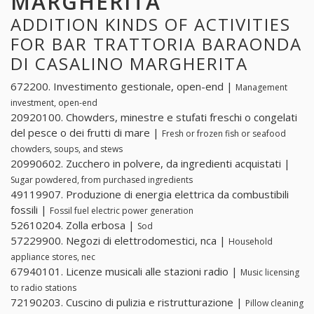
MARGHERITA
ADDITION KINDS OF ACTIVITIES
FOR BAR TRATTORIA BARAONDA
DI CASALINO MARGHERITA
672200. Investimento gestionale, open-end |
Management
investment, open-end
20920100. Chowders, minestre e stufati freschi o congelati
del pesce o dei frutti di mare |
Fresh or frozen fish or seafood
chowders, soups, and stews
20990602. Zucchero in polvere, da ingredienti acquistati |
Sugar powdered, from purchased ingredients
49119907. Produzione di energia elettrica da combustibili
fossili |
Fossil fuel electric power generation
52610204. Zolla erbosa |
Sod
57229900. Negozi di elettrodomestici, nca |
Household
appliance stores, nec
67940101. Licenze musicali alle stazioni radio |
Music licensing
to radio stations
72190203. Cuscino di pulizia e ristrutturazione |
Pillow cleaning