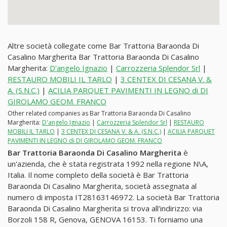
Altre società collegate come Bar Trattoria Baraonda Di
Casalino Margherita Bar Trattoria Baraonda Di Casalino
Margherita:
D'angelo Ignazio
|
Carrozzeria Splendor Srl
|
RESTAURO MOBILI IL TARLO
|
3 CENTEX DI CESANA V. &
A. (S.N.C.)
|
ACILIA PARQUET PAVIMENTI IN LEGNO di DI
GIROLAMO GEOM. FRANCO
Other related companies as Bar Trattoria Baraonda Di Casalino
Margherita:
D'angelo Ignazio
|
Carrozzeria Splendor Srl
|
RESTAURO
MOBILI IL TARLO
|
3 CENTEX DI CESANA V. & A. (S.N.C.)
|
ACILIA PARQUET
PAVIMENTI IN LEGNO di DI GIROLAMO GEOM. FRANCO
Bar Trattoria Baraonda Di Casalino Margherita
è
un'azienda, che è stata registrata 1992 nella regione N\A,
Italia. Il nome completo della società è Bar Trattoria
Baraonda Di Casalino Margherita, società assegnata al
numero di imposta IT28163146972. La società Bar Trattoria
Baraonda Di Casalino Margherita si trova all'indirizzo: via
Borzoli 158 R, Genova, GENOVA 16153. Ti forniamo una