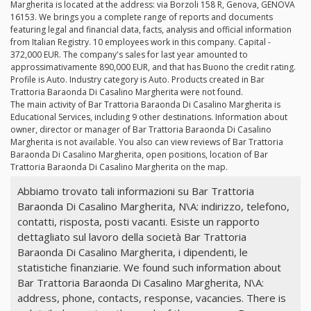
Margherita is located at the address: via Borzoli 158 R, Genova, GENOVA
16153. We brings you a complete range of reports and documents
featuring legal and financial data, facts, analysis and official information
from Italian Registry. 10 employees work in this company. Capital -
372,000 EUR. The company's sales for last year amounted to
approssimativamente 890,000 EUR, and that has Buono the credit rating.
Profile is Auto. Industry category is Auto. Products created in Bar
Trattoria Baraonda Di Casalino Margherita were not found.
The main activity of Bar Trattoria Baraonda Di Casalino Margherita is
Educational Services, including 9 other destinations. Information about
owner, director or manager of Bar Trattoria Baraonda Di Casalino
Margherita is not available. You also can view reviews of Bar Trattoria
Baraonda Di Casalino Margherita, open positions, location of Bar
Trattoria Baraonda Di Casalino Margherita on the map.
Abbiamo trovato tali informazioni su Bar Trattoria
Baraonda Di Casalino Margherita, N\A: indirizzo, telefono,
contatti, risposta, posti vacanti. Esiste un rapporto
dettagliato sul lavoro della società Bar Trattoria
Baraonda Di Casalino Margherita, i dipendenti, le
statistiche finanziarie. We found such information about
Bar Trattoria Baraonda Di Casalino Margherita, N\A:
address, phone, contacts, response, vacancies. There is