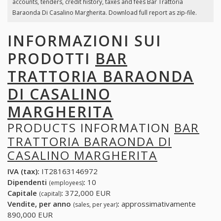
accounts, tenders, credit history, taxes and fees Bar Trattoria
Baraonda Di Casalino Margherita. Download full report as zip-file.
INFORMAZIONI SUI
PRODOTTI
BAR
TRATTORIA BARAONDA
DI CASALINO
MARGHERITA
PRODUCTS INFORMATION
BAR
TRATTORIA BARAONDA DI
CASALINO MARGHERITA
IVA (tax):
IT28163146972
Dipendenti
:
10
(employees)
Capitale
:
372,000 EUR
(capital)
Vendite, per anno
:
approssimativamente
(sales, per year)
890,000 EUR