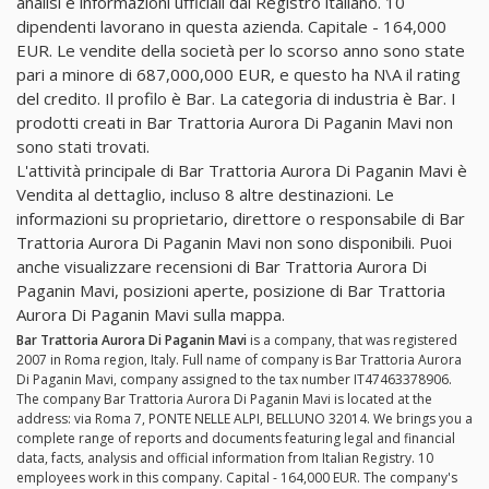
analisi e informazioni ufficiali dal Registro italiano. 10
dipendenti lavorano in questa azienda. Capitale - 164,000
EUR. Le vendite della società per lo scorso anno sono state
pari a minore di 687,000,000 EUR, e questo ha N\A il rating
del credito. Il profilo è Bar. La categoria di industria è Bar. I
prodotti creati in Bar Trattoria Aurora Di Paganin Mavi non
sono stati trovati.
L'attività principale di Bar Trattoria Aurora Di Paganin Mavi è
Vendita al dettaglio, incluso 8 altre destinazioni. Le
informazioni su proprietario, direttore o responsabile di Bar
Trattoria Aurora Di Paganin Mavi non sono disponibili. Puoi
anche visualizzare recensioni di Bar Trattoria Aurora Di
Paganin Mavi, posizioni aperte, posizione di Bar Trattoria
Aurora Di Paganin Mavi sulla mappa.
Bar Trattoria Aurora Di Paganin Mavi
is a company, that was registered
2007 in Roma region, Italy. Full name of company is Bar Trattoria Aurora
Di Paganin Mavi, company assigned to the tax number IT47463378906.
The company Bar Trattoria Aurora Di Paganin Mavi is located at the
address: via Roma 7, PONTE NELLE ALPI, BELLUNO 32014. We brings you a
complete range of reports and documents featuring legal and financial
data, facts, analysis and official information from Italian Registry. 10
employees work in this company. Capital - 164,000 EUR. The company's