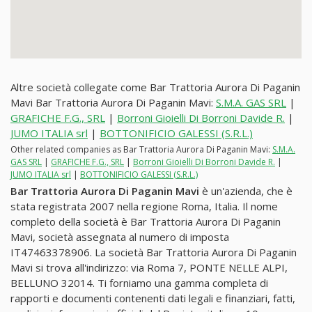
Altre società collegate come Bar Trattoria Aurora Di Paganin
Mavi Bar Trattoria Aurora Di Paganin Mavi:
S.M.A. GAS SRL
|
GRAFICHE F.G., SRL
|
Borroni Gioielli Di Borroni Davide R.
|
JUMO ITALIA srl
|
BOTTONIFICIO GALESSI (S.R.L.)
Other related companies as Bar Trattoria Aurora Di Paganin Mavi:
S.M.A.
GAS SRL
|
GRAFICHE F.G., SRL
|
Borroni Gioielli Di Borroni Davide R.
|
JUMO ITALIA srl
|
BOTTONIFICIO GALESSI (S.R.L.)
Bar Trattoria Aurora Di Paganin Mavi
è un'azienda, che è
stata registrata 2007 nella regione Roma, Italia. Il nome
completo della società è Bar Trattoria Aurora Di Paganin
Mavi, società assegnata al numero di imposta
IT47463378906. La società Bar Trattoria Aurora Di Paganin
Mavi si trova all'indirizzo: via Roma 7, PONTE NELLE ALPI,
BELLUNO 32014. Ti forniamo una gamma completa di
rapporti e documenti contenenti dati legali e finanziari, fatti,