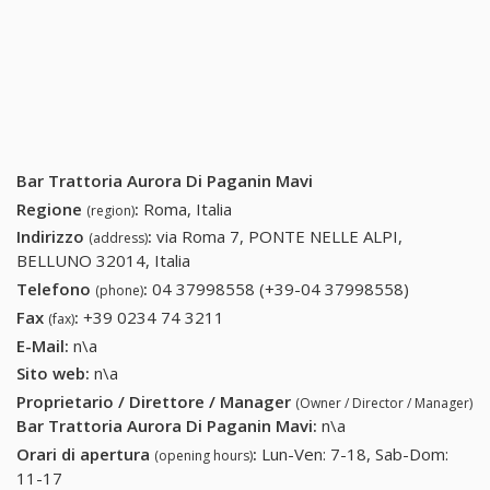
Bar Trattoria Aurora Di Paganin Mavi
Regione
:
Roma, Italia
(region)
Indirizzo
:
via Roma 7, PONTE NELLE ALPI,
(address)
BELLUNO 32014, Italia
Telefono
:
04 37998558 (+39-04 37998558)
04
(phone)
37998558
Fax
:
+39 0234 74 3211
+39 0234 74 3211
(fax)
(+39-04
E-Mail:
n\a
37998558
Sito web:
n\a
Proprietario / Direttore / Manager
(Owner / Director / Manager)
Bar Trattoria Aurora Di Paganin Mavi
:
n\a
Orari di apertura
:
Lun-Ven: 7-18, Sab-Dom:
(opening hours)
11-17