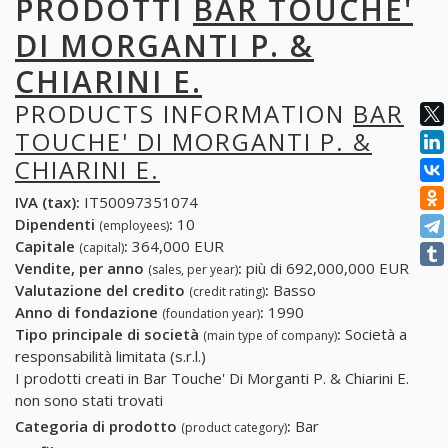
PRODOTTI
BAR TOUCHE'
DI MORGANTI P. &
CHIARINI E.
PRODUCTS INFORMATION
BAR
TOUCHE' DI MORGANTI P. &
CHIARINI E.
IVA (tax):
IT50097351074
Dipendenti
:
10
(employees)
Capitale
:
364,000 EUR
(capital)
Vendite, per anno
:
più di 692,000,000 EUR
(sales, per year)
Valutazione del credito
:
Basso
(credit rating)
Anno di fondazione
:
1990
(foundation year)
Tipo principale di società
:
Società a
(main type of company)
responsabilità limitata (s.r.l.)
I prodotti creati in Bar Touche' Di Morganti P. & Chiarini E.
non sono stati trovati
Categoria di prodotto
:
Bar
(product category)