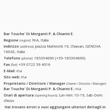
Bar Touche' Di Morganti P. & Chiarini E.
Regione
:
N\A, Italia
(region)
Indirizzo
:
piazza Matteotti 19, Chiavari, GENOVA
(address)
16043, Italia
Telefono
:
185304690 (+39-185304690)
185304690
(phone)
(+39-
Fax
:
+39 0722 59 4016
+39 0722 59 4016
(fax)
185304690)
E-Mail:
n\a
Sito web:
n\a
Proprietario / Direttore / Manager
(Owner / Director / Manager)
Bar Touche' Di Morganti P. & Chiarini E.
:
n\a
Orari di apertura
:
Lun-Ven: 10-19, Sab-Dom:
(opening hours)
chiuso
Hai trovato errori o vuoi aggiungere ulteriori dettagli in