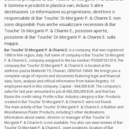
è Gomma e prodotti in plastica vari, incluso 5 altre
destinazioni. Le informazioni su proprietario, direttore o
responsabile di Bar Touche' Di Morganti P. & Chiarini E. non
sono disponibili. Puoi anche visualizzare recensioni di Bar
Touche' Di Morganti P. & Chiarini E., posizioni aperte,
posizione di Bar Touche' Di Morganti P. & Chiarini E. sulla
mappa.
Bar Touche' Di Morganti P. & Chiarini E.
is a company, that was registered
1990 in N\A region, Italy. Full name of company is Bar Touche' Di Morganti
P. & Chiarini E., company assigned to the tax number IT50097351074. The
company Bar Touche' Di Morganti P. & Chiarini E. is located at the
address: piazza Matteotti 19, Chiavari, GENOVA 16043. We brings you a
complete range of reports and documents featuring legal and financial
data, facts, analysis and official information from Italian Registry. 10
employees work in this company. Capital - 364,000 EUR. The company's
sales for last year amounted to più di 692,000,000 EUR, and that has
Basso the credit rating. Profile is Bar. Industry category is Bar. Products
created in Bar Touche' Di Morganti P. & Chiarini E. were not found.
The main activity of Bar Touche' Di Morganti P. & Chiarini E. is Rubber and
Miscellaneous Plastic Products, including 5 other destinations.
Information about owner, director or manager of Bar Touche' Di
Morganti P. & Chiarini E. is not available. You also can view reviews of Bar
Touche' Di Morganti P. & Chiarini E., open positions, location of Bar