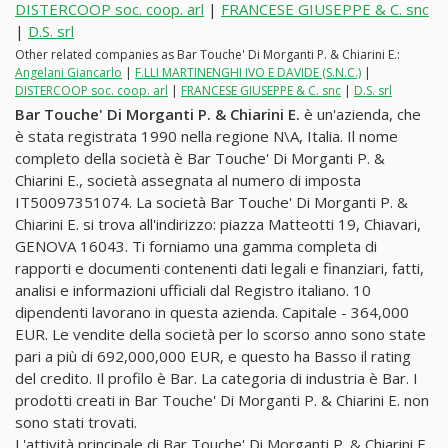
DISTERCOOP soc. coop. arl
|
FRANCESE GIUSEPPE & C. snc
|
D.S. srl
Other related companies as Bar Touche' Di Morganti P. & Chiarini E.:
Angelani Giancarlo
|
F.LLI MARTINENGHI IVO E DAVIDE (S.N.C.)
|
DISTERCOOP soc. coop. arl
|
FRANCESE GIUSEPPE & C. snc
|
D.S. srl
Bar Touche' Di Morganti P. & Chiarini E.
è un'azienda, che
è stata registrata 1990 nella regione N\A, Italia. Il nome
completo della società è Bar Touche' Di Morganti P. &
Chiarini E., società assegnata al numero di imposta
IT50097351074. La società Bar Touche' Di Morganti P. &
Chiarini E. si trova all'indirizzo: piazza Matteotti 19, Chiavari,
GENOVA 16043. Ti forniamo una gamma completa di
rapporti e documenti contenenti dati legali e finanziari, fatti,
analisi e informazioni ufficiali dal Registro italiano. 10
dipendenti lavorano in questa azienda. Capitale - 364,000
EUR. Le vendite della società per lo scorso anno sono state
pari a più di 692,000,000 EUR, e questo ha Basso il rating
del credito. Il profilo è Bar. La categoria di industria è Bar. I
prodotti creati in Bar Touche' Di Morganti P. & Chiarini E. non
sono stati trovati.
L'attività principale di Bar Touche' Di Morganti P. & Chiarini E.