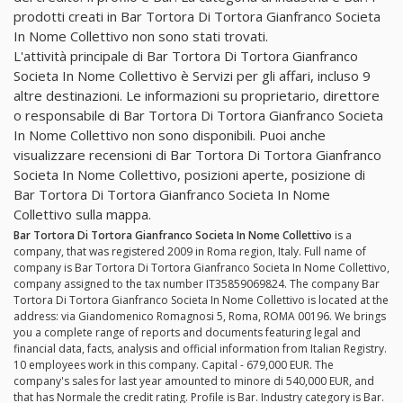
prodotti creati in Bar Tortora Di Tortora Gianfranco Societa
In Nome Collettivo non sono stati trovati.
L'attività principale di Bar Tortora Di Tortora Gianfranco
Societa In Nome Collettivo è Servizi per gli affari, incluso 9
altre destinazioni. Le informazioni su proprietario, direttore
o responsabile di Bar Tortora Di Tortora Gianfranco Societa
In Nome Collettivo non sono disponibili. Puoi anche
visualizzare recensioni di Bar Tortora Di Tortora Gianfranco
Societa In Nome Collettivo, posizioni aperte, posizione di
Bar Tortora Di Tortora Gianfranco Societa In Nome
Collettivo sulla mappa.
Bar Tortora Di Tortora Gianfranco Societa In Nome Collettivo
is a
company, that was registered 2009 in Roma region, Italy. Full name of
company is Bar Tortora Di Tortora Gianfranco Societa In Nome Collettivo,
company assigned to the tax number IT35859069824. The company Bar
Tortora Di Tortora Gianfranco Societa In Nome Collettivo is located at the
address: via Giandomenico Romagnosi 5, Roma, ROMA 00196. We brings
you a complete range of reports and documents featuring legal and
financial data, facts, analysis and official information from Italian Registry.
10 employees work in this company. Capital - 679,000 EUR. The
company's sales for last year amounted to minore di 540,000 EUR, and
that has Normale the credit rating. Profile is Bar. Industry category is Bar.