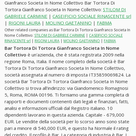
Gianfranco Societa In Nome Collettivo Bar Tortora Di
Tortora Gianfranco Societa In Nome Collettivo:
STILOM DI
GABRIELE CARMINE
|
CASEIFICIO SOCIALE RINASCENTE srl
|
RIGONI LAURA
|
MOLINO GAETANINO
|
FABMA
Other related companies as Bar Tortora Di Tortora Gianfranco Societa In
Nome Collettivo:
STILOM DI GABRIELE CARMINE
|
CASEIFICIO SOCIALE
RINASCENTE srl
|
RIGONI LAURA
|
MOLINO GAETANINO
|
FABMA
Bar Tortora Di Tortora Gianfranco Societa In Nome
Collettivo
è un'azienda, che è stata registrata 2009 nella
regione Roma, Italia. Il nome completo della società è Bar
Tortora Di Tortora Gianfranco Societa In Nome Collettivo,
società assegnata al numero di imposta IT35859069824. La
società Bar Tortora Di Tortora Gianfranco Societa In Nome
Collettivo si trova all'indirizzo: via Giandomenico Romagnosi
5, Roma, ROMA 00196. Ti forniamo una gamma completa di
rapporti e documenti contenenti dati legali e finanziari, fatti,
analisi e informazioni ufficiali dal Registro italiano. 10
dipendenti lavorano in questa azienda. Capitale - 679,000
EUR. Le vendite della società per lo scorso anno sono state
pari a minore di 540,000 EUR, e questo ha Normale il rating
del credito. Il profilo è Bar. La categoria di industria è Bar. I