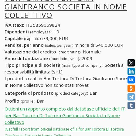
GIANFRANCO SOCIETA IN NOME
COLLETTIVO
IVA (tax):
IT35859069824
Dipendenti
:
10
(employees)
Capitale
:
679,000 EUR
(capital)
Vendite, per anno
:
minore di 540,000 EUR
(sales, per year)
Valutazione del credito
:
Normale
(credit rating)
Anno di fondazione
:
2009
(foundation year)
Tipo principale di società
:
Società a
(main type of company)
responsabilità limitata (s.r.l.)
I prodotti creati in Bar Tortora Di Tortora Gianfranco Societa
In Nome Collettivo non sono stati trovati
Categoria di prodotto
:
Bar
(product category)
Profilo
:
Bar
(profile)
Ottieni un rapporto completo dal database ufficiale dell'IT
per Bar Tortora Di Tortora Gianfranco Societa In Nome
Collettivo
(Get full report from official database of IT for Bar Tortora Di Tortora
Gianfranco Societa In Nome Collettivo)