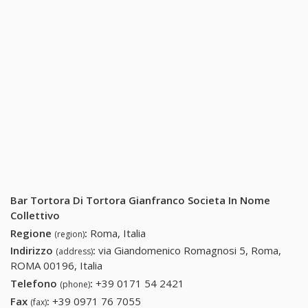
Bar Tortora Di Tortora Gianfranco Societa In Nome
Collettivo
Regione
:
Roma, Italia
(region)
Indirizzo
:
via Giandomenico Romagnosi 5, Roma,
(address)
ROMA 00196, Italia
Telefono
:
+39 0171 54 2421
+39 0171 54 2421
(phone)
Fax
:
+39 0971 76 7055
+39 0971 76 7055
(fax)