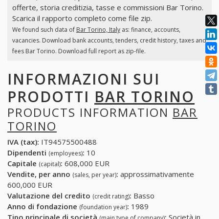
offerte, storia creditizia, tasse e commissioni Bar Torino.
Scarica il rapporto completo come file zip.
We found such data of
Bar Torino, Italy
as: finance, accounts,
vacancies. Download bank accounts, tenders, credit history, taxes and
fees Bar Torino. Download full report as zip-file.
INFORMAZIONI SUI
PRODOTTI
BAR TORINO
PRODUCTS INFORMATION
BAR
TORINO
IVA (tax):
IT94575500488
Dipendenti
:
10
(employees)
Capitale
:
608,000 EUR
(capital)
Vendite, per anno
:
approssimativamente
(sales, per year)
600,000 EUR
Valutazione del credito
:
Basso
(credit rating)
Anno di fondazione
:
1989
(foundation year)
Tipo principale di società
:
Società in
(main type of company)