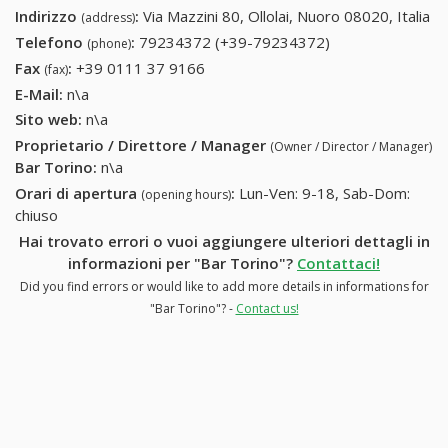
Indirizzo
:
Via Mazzini 80, Ollolai, Nuoro 08020, Italia
(address)
Telefono
:
79234372 (+39-79234372)
79234372 (+39-
(phone)
79234372)
Fax
:
+39 0111 37 9166
+39 0111 37 9166
(fax)
E-Mail:
n\a
Sito web:
n\a
Proprietario / Direttore / Manager
(Owner / Director / Manager)
Bar Torino
:
n\a
Orari di apertura
:
Lun-Ven: 9-18, Sab-Dom:
(opening hours)
chiuso
Hai trovato errori o vuoi aggiungere ulteriori dettagli in
informazioni per "Bar Torino"?
Contattaci!
Did you find errors or would like to add more details in informations for
"Bar Torino"? -
Contact us!