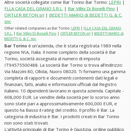
Altre società collegate come Bar Torino Bar Torino:
LEPRI
|
FLLA CASA DEL GRANO S.R.L.
|
Bar Villini Di Bonelli Pino
|
ORTLER BETON srl
|
BEDETTI MARIO di BEDETTI G. & C.
snc
Other related companies as Bar Torino:
LEPRI
|
FLLA CASA DEL GRANO
S.R.L.
|
Bar Villini Di Bonelli Pino
|
ORTLER BETON srl
|
BEDETTI MARIO di
BEDETTI G. & C. snc
Bar Torino
è un'azienda, che è stata registrata 1989 nella
regione N\A, Italia. Il nome completo della società è Bar
Torino, società assegnata al numero di imposta
IT94575500488. La società Bar Torino si trova all'indirizzo:
Via Mazzini 80, Ollolai, Nuoro 08020. Ti forniamo una gamma
completa di rapporti e documenti contenenti dati legali e
finanziari, fatti, analisi e informazioni ufficiali dal Registro
italiano. 10 dipendenti lavorano in questa azienda. Capitale -
608,000 EUR. Le vendite della società per lo scorso anno
sono state pari a approssimativamente 600,000 EUR, e
questo ha Basso il rating del credito. Il profilo è Bar. La
categoria di industria è Bar. I prodotti creati in Bar Torino
non sono stati trovati.
L'attività principale di Bar Torino è Giustizia, ordine pubblico