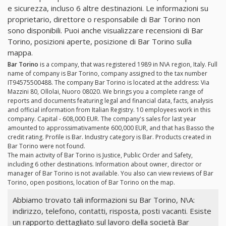
e sicurezza, incluso 6 altre destinazioni. Le informazioni su
proprietario, direttore o responsabile di Bar Torino non
sono disponibili. Puoi anche visualizzare recensioni di Bar
Torino, posizioni aperte, posizione di Bar Torino sulla
mappa.
Bar Torino
is a company, that was registered 1989 in N\A region, Italy. Full
name of company is Bar Torino, company assigned to the tax number
IT94575500488. The company Bar Torino is located at the address: Via
Mazzini 80, Ollolai, Nuoro 08020. We brings you a complete range of
reports and documents featuring legal and financial data, facts, analysis
and official information from Italian Registry. 10 employees work in this
company. Capital - 608,000 EUR. The company's sales for last year
amounted to approssimativamente 600,000 EUR, and that has Basso the
credit rating. Profile is Bar. Industry category is Bar. Products created in
Bar Torino were not found.
The main activity of Bar Torino is Justice, Public Order and Safety,
including 6 other destinations. Information about owner, director or
manager of Bar Torino is not available. You also can view reviews of Bar
Torino, open positions, location of Bar Torino on the map.
Abbiamo trovato tali informazioni su Bar Torino, N\A:
indirizzo, telefono, contatti, risposta, posti vacanti. Esiste
un rapporto dettagliato sul lavoro della società Bar