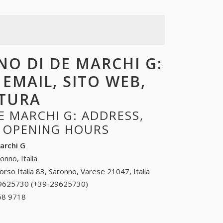
NO DI DE MARCHI G:
 EMAIL, SITO WEB,
RTURA
E MARCHI G: ADDRESS,
, OPENING HOURS
archi G
onno, Italia
orso Italia 83, Saronno, Varese 21047, Italia
9625730 (+39-29625730)
29625730 (+39-
29625730)
58 9718
+39 0314 58 9718