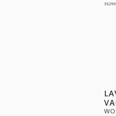
362999
LA
VA
WO