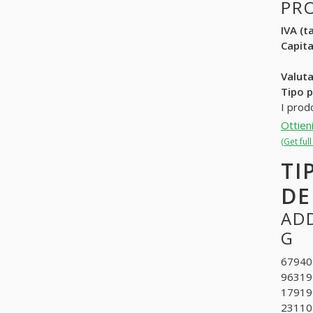
PR
IVA (ta
Capit
Valuta
Tipo p
I prod
Ottien
(Get ful
TI
DE
ADD
G
679401
963199
179199
231101