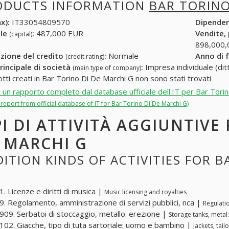
ODUCTS INFORMATION
BAR TORINO
x):
IT33054809570
Dipende
ale
:
487,000 EUR
Vendite,
(capital)
898,000,
zione del credito
:
Normale
Anno di 
(credit rating)
rincipale di società
:
Impresa individuale (ditt
(main type of company)
otti creati in Bar Torino Di De Marchi G non sono stati trovati
i un rapporto completo dal database ufficiale dell'IT per Bar Tori
l report from official database of IT for Bar Torino Di De Marchi G)
PI DI ATTIVITÀ AGGIUNTIVE
 MARCHI G
ITION KINDS OF ACTIVITIES FOR B
. Licenze e diritti di musica |
Music licensing and royalties
. Regolamento, amministrazione di servizi pubblici, nca |
Regulatio
09. Serbatoi di stoccaggio, metallo: erezione |
Storage tanks, metal:
02. Giacche, tipo di tuta sartoriale: uomo e bambino |
Jackets, tai