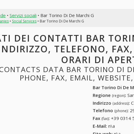
nde
•
Servizi sociali
• Bar Torino Di De Marchi G
anies
•
Social Services
• Bar Torino Di De Marchi G
TI DEI CONTATTI BAR TORI
INDIRIZZO, TELEFONO, FAX,
ORARI DI APE
CONTACTS DATA BAR TORINO DI D
PHONE, FAX, EMAIL, WEBSITE
Bar Torino Di De M
Regione
:
Sar
(region)
Indirizzo
:
C
(address)
Telefono
:
2
(phone)
Fax
:
+39 0314 
(fax)
E-Mail:
n\a
Sito web:
n\a