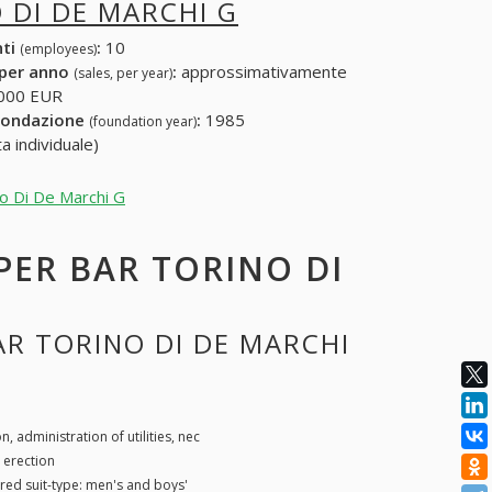
 DI DE MARCHI G
nti
:
10
(employees)
 per anno
:
approssimativamente
(sales, per year)
000 EUR
fondazione
:
1985
(foundation year)
a individuale)
no Di De Marchi G
 PER BAR TORINO DI
AR TORINO DI DE MARCHI
n, administration of utilities, nec
 erection
lored suit-type: men's and boys'