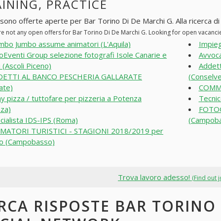
INING, PRACTICE
 sono offerte aperte per Bar Torino Di De Marchi G. Alla ricerca di p
re not any open offers for Bar Torino Di De Marchi G. Looking for open vacanci
bo Jumbo assume animatori (L'Aquila)
Impieg
oEventi Group selezione fotografi Isole Canarie e
Avvocat
 (Ascoli Piceno)
Addett
DETTI AL BANCO PESCHERIA GALLARATE
(Conselve
ate)
COMME
y pizza / tuttofare per pizzeria a Potenza
Tecnic
za)
FOTOG
cialista IDS-IPS (Roma)
(Campob
MATORI TURISTICI - STAGIONI 2018/2019 per
ro (Campobasso)
Trova lavoro adesso!
(Find out 
RCA RISPOSTE BAR TORINO 