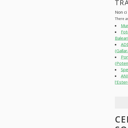
TRA
Non ci
There a
Mum
Fot
Baleari
AD
(Gallar
Pon
(Poten
Spe
ANI
l'Este
CE