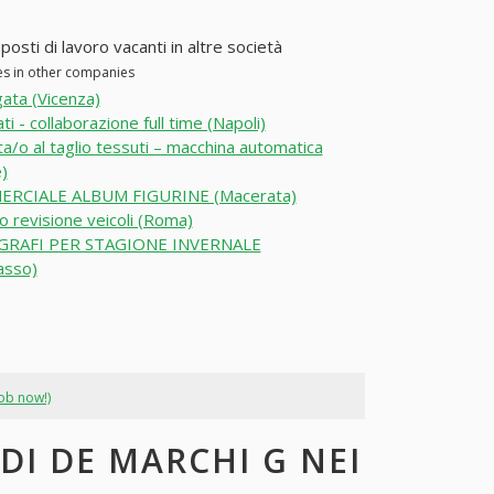
osti di lavoro vacanti in altre società
es in other companies
ata (Vicenza)
i - collaborazione full time (Napoli)
a/o al taglio tessuti – macchina automatica
)
RCIALE ALBUM FIGURINE (Macerata)
o revisione veicoli (Roma)
RAFI PER STAGIONE INVERNALE
asso)
job now!)
DI DE MARCHI G NEI