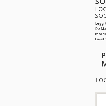
SO
LOO
SO
Leggi 
De Mar
Read al
LinkedI
P
M
LO