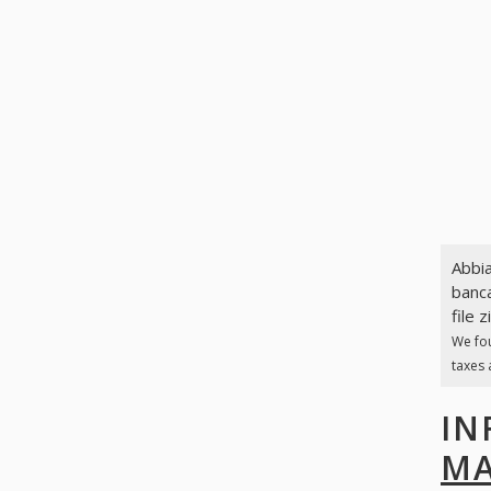
Abbia
banca
file z
We fo
taxes 
IN
MA