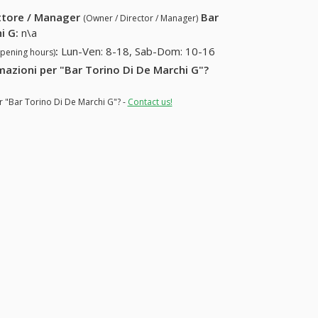
ettore / Manager
Bar
(Owner / Director / Manager)
i G
:
n\a
:
Lun-Ven: 8-18, Sab-Dom: 10-16
opening hours)
rmazioni per "Bar Torino Di De Marchi G"?
r "Bar Torino Di De Marchi G"? -
Contact us!