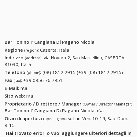
Bar Tonino I' Cangiana Di Pagano Nicola
Regione
:
Caserta, Italia
(region)
Indirizzo
:
via Novara 2, San Marcellino, CASERTA
(address)
81030, Italia
Telefono
:
(08) 1812 2915 (+39-(08) 1812 2915)
(08)
(phone)
1812
Fax
:
+39 0956 76 7951
+39 0956 76 7951
(fax)
2915
E-Mail:
n\a
(+39-
Sito web:
n\a
(08)
Proprietario / Direttore / Manager
(Owner / Director / Manager)
1812
Bar Tonino I' Cangiana Di Pagano Nicola
:
n\a
2915)
Orari di apertura
:
Lun-Ven: 10-19, Sab-Dom:
(opening hours)
9-15
Hai trovato errori o vuoi aggiungere ulteriori dettagli in