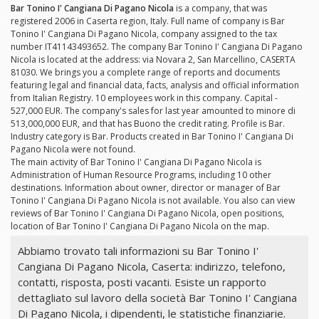
Bar Tonino I' Cangiana Di Pagano Nicola
is a company, that was
registered 2006 in Caserta region, Italy. Full name of company is Bar
Tonino I' Cangiana Di Pagano Nicola, company assigned to the tax
number IT41143493652. The company Bar Tonino I' Cangiana Di Pagano
Nicola is located at the address: via Novara 2, San Marcellino, CASERTA
81030. We brings you a complete range of reports and documents
featuring legal and financial data, facts, analysis and official information
from Italian Registry. 10 employees work in this company. Capital -
527,000 EUR. The company's sales for last year amounted to minore di
513,000,000 EUR, and that has Buono the credit rating. Profile is Bar.
Industry category is Bar. Products created in Bar Tonino I' Cangiana Di
Pagano Nicola were not found.
The main activity of Bar Tonino I' Cangiana Di Pagano Nicola is
Administration of Human Resource Programs, including 10 other
destinations. Information about owner, director or manager of Bar
Tonino I' Cangiana Di Pagano Nicola is not available. You also can view
reviews of Bar Tonino I' Cangiana Di Pagano Nicola, open positions,
location of Bar Tonino I' Cangiana Di Pagano Nicola on the map.
Abbiamo trovato tali informazioni su Bar Tonino I'
Cangiana Di Pagano Nicola, Caserta: indirizzo, telefono,
contatti, risposta, posti vacanti. Esiste un rapporto
dettagliato sul lavoro della società Bar Tonino I' Cangiana
Di Pagano Nicola, i dipendenti, le statistiche finanziarie.