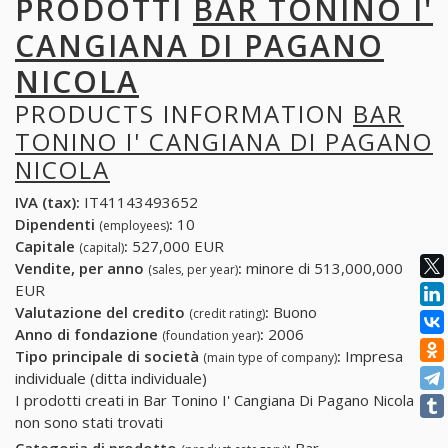
PRODOTTI
BAR TONINO I'
CANGIANA DI PAGANO
NICOLA
PRODUCTS INFORMATION
BAR
TONINO I' CANGIANA DI PAGANO
NICOLA
IVA (tax):
IT41143493652
Dipendenti
:
10
(employees)
Capitale
:
527,000 EUR
(capital)
Vendite, per anno
:
minore di 513,000,000
(sales, per year)
EUR
Valutazione del credito
:
Buono
(credit rating)
Anno di fondazione
:
2006
(foundation year)
Tipo principale di società
:
Impresa
(main type of company)
individuale (ditta individuale)
I prodotti creati in Bar Tonino I' Cangiana Di Pagano Nicola
non sono stati trovati