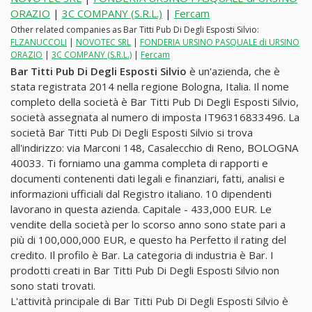
ORAZIO
|
3C COMPANY (S.R.L.)
|
Fercam
Other related companies as Bar Titti Pub Di Degli Esposti Silvio:
FLZANUCCOLI
|
NOVOTEC SRL
|
FONDERIA URSINO PASQUALE di URSINO
ORAZIO
|
3C COMPANY (S.R.L.)
|
Fercam
Bar Titti Pub Di Degli Esposti Silvio
è un'azienda, che è
stata registrata 2014 nella regione Bologna, Italia. Il nome
completo della società è Bar Titti Pub Di Degli Esposti Silvio,
società assegnata al numero di imposta IT96316833496. La
società Bar Titti Pub Di Degli Esposti Silvio si trova
all'indirizzo: via Marconi 148, Casalecchio di Reno, BOLOGNA
40033. Ti forniamo una gamma completa di rapporti e
documenti contenenti dati legali e finanziari, fatti, analisi e
informazioni ufficiali dal Registro italiano. 10 dipendenti
lavorano in questa azienda. Capitale - 433,000 EUR. Le
vendite della società per lo scorso anno sono state pari a
più di 100,000,000 EUR, e questo ha Perfetto il rating del
credito. Il profilo è Bar. La categoria di industria è Bar. I
prodotti creati in Bar Titti Pub Di Degli Esposti Silvio non
sono stati trovati.
L'attività principale di Bar Titti Pub Di Degli Esposti Silvio è