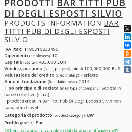
PRODOTTI
BAR TITTI PUB
DI DEGLI ESPOSTI SILVIO
PRODUCTS INFORMATION
BAR
TITTI PUB DI DEGLI ESPOSTI
SILVIO
IVA (tax):
IT96316833496
Dipendenti
:
10
(employees)
Capitale
:
433,000 EUR
(capital)
Vendite, per anno
:
più di 100,000,000 EUR
(sales, per year)
Valutazione del credito
:
Perfetto
(credit rating)
Anno di fondazione
:
2014
(foundation year)
Tipo principale di società
:
Società in
(main type of company)
nome collettivo (s.n.c.)
I prodotti creati in Bar Titti Pub Di Degli Esposti Silvio non
sono stati trovati
Categoria di prodotto
:
Bar
(product category)
Profilo
:
Bar
(profile)
Ottieni un rapporto completo dal database ufficiale dell'IT