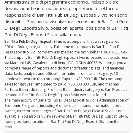
Amministrazione di programmi economici, incluso 6 altre
destinazioni. Le informazioni su proprietario, direttore o
responsabile di Bar Titti Pub Di Degli Esposti Silvio non sono
disponibili. Puoi anche visualizzare recensioni di Bar Titti Pub
Di Degli Esposti Silvio, posizioni aperte, posizione di Bar Titti
Pub Di Degli Esposti Silvio sulla mappa.
Bar Titti Pub Di Degli Esposti Silvio
is a company, that was registered
2014 in Bologna region, Italy. Full name of company is Bar Titti Pub Di
Degli Esposti Silvio, company assigned to the tax number IT96316833496.
The company Bar Titti Pub Di Degli Esposti Silvio is located at the address:
via Marconi 148, Casalecchio di Reno, BOLOGNA 40033. We brings you a
complete range of reports and documents featuring legal and financial
data, facts, analysis and official information from Italian Registry. 10
employees work in this company. Capital - 433,000 EUR. The company's
sales for last year amounted to più di 100,000,000 EUR, and that has
Perfetto the credit rating. Profile is Bar. Industry category is Bar. Products
created in Bar Titti Pub Di Degli Esposti Silvio were not found.
The main activity of Bar Titti Pub Di Degli Esposti Silvio is Administration of
Economic Programs, including 6 other destinations. Information about
owner, director or manager of Bar Titti Pub Di Degli Esposti Silvio is not
available. You also can view reviews of Bar Titti Pub Di Degli Esposti Silvio,
open positions, location of Bar Titti Pub Di Degli Esposti Silvio on the
map.