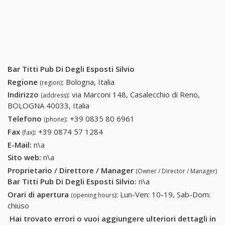
Bar Titti Pub Di Degli Esposti Silvio
Regione
:
Bologna, Italia
(region)
Indirizzo
:
via Marconi 148, Casalecchio di Reno,
(address)
BOLOGNA 40033, Italia
Telefono
:
+39 0835 80 6961
+39 0835 80 6961
(phone)
Fax
:
+39 0874 57 1284
+39 0874 57 1284
(fax)
E-Mail:
n\a
Sito web:
n\a
Proprietario / Direttore / Manager
(Owner / Director / Manager)
Bar Titti Pub Di Degli Esposti Silvio
:
n\a
Orari di apertura
:
Lun-Ven: 10-19, Sab-Dom:
(opening hours)
chiuso
Hai trovato errori o vuoi aggiungere ulteriori dettagli in