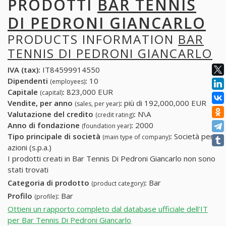
PRODOTTI
BAR TENNIS
DI PEDRONI GIANCARLO
PRODUCTS INFORMATION
BAR
TENNIS DI PEDRONI GIANCARLO
IVA (tax):
IT84599914550
Dipendenti
:
10
(employees)
Capitale
:
823,000 EUR
(capital)
Vendite, per anno
:
più di 192,000,000 EUR
(sales, per year)
Valutazione del credito
:
N\A
(credit rating)
Anno di fondazione
:
2000
(foundation year)
Tipo principale di società
:
Società per
(main type of company)
azioni (s.p.a.)
I prodotti creati in Bar Tennis Di Pedroni Giancarlo non sono
stati trovati
Categoria di prodotto
:
Bar
(product category)
Profilo
:
Bar
(profile)
Ottieni un rapporto completo dal database ufficiale dell'IT
per Bar Tennis Di Pedroni Giancarlo