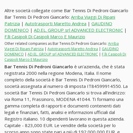
Altre società collegate come Bar Tennis Di Pedroni Giancarlo
Bar Tennis Di Pedroni Giancarlo:
Arriba Viaggi Di Ripani
Patrizia
|
Autotrasporti Maretto Andrea
|
GAUDINO
DOMENICO
|
AD.EL. GROUP srl ADVANCED ELECTRONIC
|
F.lli Casipoli Di Casipoli Marco E Maurizio
Other related companies as Bar Tennis Di Pedroni Giancarlo:
Arriba
Viaggi Di Ripani Patrizia
|
Autotrasporti Maretto Andrea
|
GAUDINO
DOMENICO
|
AD.EL. GROUP srl ADVANCED ELECTRONIC
|
F.lli Casipoli Di
Casipoli Marco E Maurizio
Bar Tennis Di Pedroni Giancarlo
è un'azienda, che è stata
registrata 2000 nella regione Modena, Italia. Il nome
completo della società è Bar Tennis Di Pedroni Giancarlo,
società assegnata al numero di imposta IT84599914550. La
società Bar Tennis Di Pedroni Giancarlo si trova all'indirizzo:
via Roma 11, Frassinoro, MODENA 41044. Ti forniamo una
gamma completa di rapporti e documenti contenenti dati
legali e finanziari, fatti, analisi e informazioni ufficiali dal
Registro italiano. 10 dipendenti lavorano in questa azienda.
Capitale - 823,000 EUR. Le vendite della società per lo
scorso anno sono state pari a più di 192,000,000 EUR, e