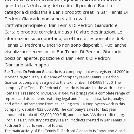
questo ha N\A il rating del credito. Il profilo è Bar. La
categoria di industria è Bar. I prodotti creati in Bar Tennis Di
Pedroni Giancarlo non sono stati trovati.
L'attività principale di Bar Tennis Di Pedroni Giancarlo è
Carta e prodotti correlati, incluso 10 altre destinazioni. Le
informazioni su proprietario, direttore o responsabile di Bar
Tennis Di Pedroni Giancarlo non sono disponibili. Puoi anche
visualizzare recensioni di Bar Tennis Di Pedroni Giancarlo,
posizioni aperte, posizione di Bar Tennis Di Pedroni
Giancarlo sulla mappa.
Bar Tennis Di Pedroni Giancarlo
is a company, that was registered 2000 in
Modena region, Italy. Full name of company is Bar Tennis Di Pedroni
Giancarlo, company assigned to the tax number IT84599914550. The
company Bar Tennis Di Pedroni Giancarlo is located at the address: via
Roma 11, Frassinoro, MODENA 41044. We brings you a complete range of
reports and documents featuring legal and financial data, facts, analysis
and official information from Italian Registry. 10 employees work in this
company. Capital - 823,000 EUR. The company's sales for last year
amounted to più di 192,000,000 EUR, and that has N\A the credit rating.
Profile is Bar. Industry category is Bar. Products created in Bar Tennis Di
Pedroni Giancarlo were not found.
The main activity of Bar Tennis Di Pedroni Giancarlo is Paper and Allied