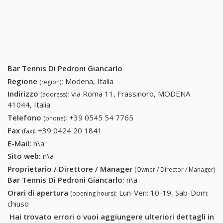
Bar Tennis Di Pedroni Giancarlo
Regione
:
Modena, Italia
(region)
Indirizzo
:
via Roma 11, Frassinoro, MODENA
(address)
41044, Italia
Telefono
:
+39 0545 54 7765
+39 0545 54 7765
(phone)
Fax
:
+39 0424 20 1841
+39 0424 20 1841
(fax)
E-Mail:
n\a
Sito web:
n\a
Proprietario / Direttore / Manager
(Owner / Director / Manager)
Bar Tennis Di Pedroni Giancarlo
:
n\a
Orari di apertura
:
Lun-Ven: 10-19, Sab-Dom:
(opening hours)
chiuso
Hai trovato errori o vuoi aggiungere ulteriori dettagli in