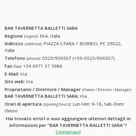
BAR TAVERNETTA BALLETTI SARA
Regione
:
N\A, Italia
(region)
Indirizzo
:
PIAZZA S.FARA 1 BOBBIO, PC 29022,
(address)
Italia
Telefono
:
0523/936507 (+39-0523/936507)
0523/936
(phone)
(+39-
Fax
:
+39 0971 37 5986
+39 0971 37 5986
(fax)
0523/936
E-Mail:
n\a
Sito web:
n\a
Proprietario / Direttore / Manager
(Owner / Director / Manager)
BAR TAVERNETTA BALLETTI SARA
:
n\a
Orari di apertura
:
Lun-Ven: 9-18, Sab-Dom:
(opening hours)
chiuso
Hai trovato errori o vuoi aggiungere ulteriori dettagli in
informazioni per "BAR TAVERNETTA BALLETTI SARA"?
Contattaci!