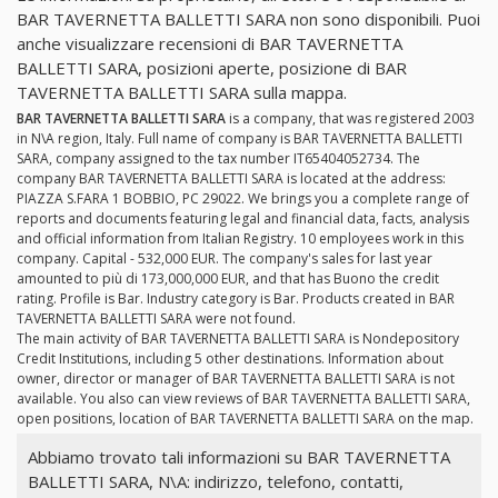
BAR TAVERNETTA BALLETTI SARA non sono disponibili. Puoi
anche visualizzare recensioni di BAR TAVERNETTA
BALLETTI SARA, posizioni aperte, posizione di BAR
TAVERNETTA BALLETTI SARA sulla mappa.
BAR TAVERNETTA BALLETTI SARA
is a company, that was registered 2003
in N\A region, Italy. Full name of company is BAR TAVERNETTA BALLETTI
SARA, company assigned to the tax number IT65404052734. The
company BAR TAVERNETTA BALLETTI SARA is located at the address:
PIAZZA S.FARA 1 BOBBIO, PC 29022. We brings you a complete range of
reports and documents featuring legal and financial data, facts, analysis
and official information from Italian Registry. 10 employees work in this
company. Capital - 532,000 EUR. The company's sales for last year
amounted to più di 173,000,000 EUR, and that has Buono the credit
rating. Profile is Bar. Industry category is Bar. Products created in BAR
TAVERNETTA BALLETTI SARA were not found.
The main activity of BAR TAVERNETTA BALLETTI SARA is Nondepository
Credit Institutions, including 5 other destinations. Information about
owner, director or manager of BAR TAVERNETTA BALLETTI SARA is not
available. You also can view reviews of BAR TAVERNETTA BALLETTI SARA,
open positions, location of BAR TAVERNETTA BALLETTI SARA on the map.
Abbiamo trovato tali informazioni su BAR TAVERNETTA
BALLETTI SARA, N\A: indirizzo, telefono, contatti,