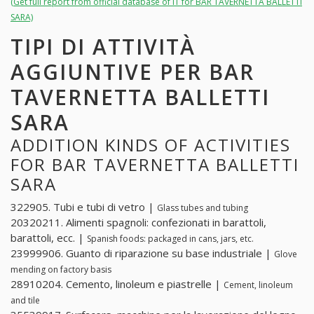
(Get full report from official database of IT for BAR TAVERNETTA BALLETTI
SARA)
TIPI DI ATTIVITÀ
AGGIUNTIVE PER BAR
TAVERNETTA BALLETTI
SARA
ADDITION KINDS OF ACTIVITIES
FOR BAR TAVERNETTA BALLETTI
SARA
322905. Tubi e tubi di vetro |
Glass tubes and tubing
20320211. Alimenti spagnoli: confezionati in barattoli,
barattoli, ecc. |
Spanish foods: packaged in cans, jars, etc.
23999906. Guanto di riparazione su base industriale |
Glove
mending on factory basis
28910204. Cemento, linoleum e piastrelle |
Cement, linoleum
and tile