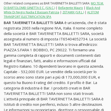
Other related companies as BAR TAVERNETTA BALLETTI SARA:
MO.TE.M.
DI BARTOLOMEI GINETTA E C. (S.N.C.)
|
Bellagente Mauro
|
Black And
White Di Negro Nadia E Bassani Patrizia
|
ZETAMIX (S.R.L.)
|
ALSTOM
TRANSPORT ELECTRIFICATION SPA
BAR TAVERNETTA BALLETTI SARA
è un'azienda, che è stata
registrata 2003 nella regione N\A, Italia. Il nome completo
della società è BAR TAVERNETTA BALLETTI SARA, società
assegnata al numero di imposta IT65404052734. La società
BAR TAVERNETTA BALLETTI SARA si trova all'indirizzo:
PIAZZA S.FARA 1 BOBBIO, PC 29022. Ti forniamo una
gamma completa di rapporti e documenti contenenti dati
legali e finanziari, fatti, analisi e informazioni ufficiali dal
Registro italiano. 10 dipendenti lavorano in questa azienda.
Capitale - 532,000 EUR. Le vendite della società per lo
scorso anno sono state pari a più di 173,000,000 EUR, e
questo ha Buono il rating del credito. Il profilo è Bar. La
categoria di industria è Bar. I prodotti creati in BAR
TAVERNETTA BALLETTI SARA non sono stati trovati.
L'attività principale di BAR TAVERNETTA BALLETTI SARA è
Istituti di credito non periferici, incluso 5 altre destinazioni.
Le informazioni su proprietario, direttore o responsabile di