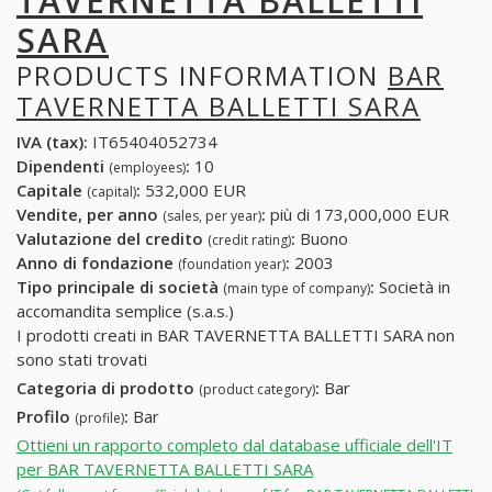
TAVERNETTA BALLETTI
SARA
PRODUCTS INFORMATION
BAR
TAVERNETTA BALLETTI SARA
IVA (tax):
IT65404052734
Dipendenti
:
10
(employees)
Capitale
:
532,000 EUR
(capital)
Vendite, per anno
:
più di 173,000,000 EUR
(sales, per year)
Valutazione del credito
:
Buono
(credit rating)
Anno di fondazione
:
2003
(foundation year)
Tipo principale di società
:
Società in
(main type of company)
accomandita semplice (s.a.s.)
I prodotti creati in BAR TAVERNETTA BALLETTI SARA non
sono stati trovati
Categoria di prodotto
:
Bar
(product category)
Profilo
:
Bar
(profile)
Ottieni un rapporto completo dal database ufficiale dell'IT
per BAR TAVERNETTA BALLETTI SARA