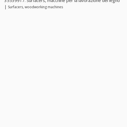
35539917. Surfacers, macchine per la lavorazione del legno
|
Surfacers, woodworking machines