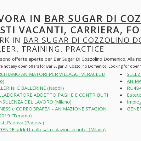
VORA IN
BAR SUGAR DI CO
STI VACANTI, CARRIERA, F
RK IN
BAR SUGAR DI COZZOLINO 
EER, TRAINING, PRACTICE
 sono offerte aperte per Bar Sugar Di Cozzolino Domenico. Alla ricer
re not any open offers for Bar Sugar Di Cozzolino Domenico. Looking for open
RCHIAMO ANIMATORI PER VILLAGGI VERACLUB
SELEZ
no)
ANIMA
LERINI E BALLERINE (Napoli)
RU484
LLABORATORE ADDETTO PAGHE E CONTRIBUTI
Esteti
NSULENZA DEL LAVORO (Milano)
Impieg
TNESS e COREOGRAFE/I - ANIMAZIONE STAGIONI
GENER
2019 (Teramo)
isti Padova (Padova)
ENTE addetta alla sala colazioni in hotel (Milano)