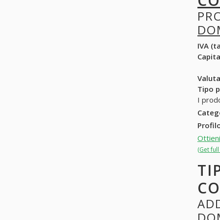
CO
PR
DO
IVA (ta
Capit
Valuta
Tipo p
I prod
Categ
Profil
Ottien
(Get ful
TI
CO
ADD
DO