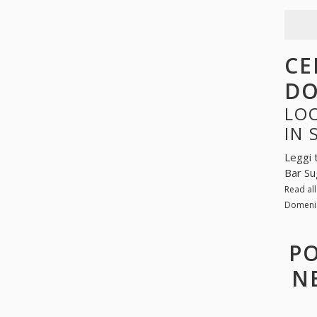
CE
DO
LO
IN
Leggi 
Bar Su
Read al
Domenic
PO
N