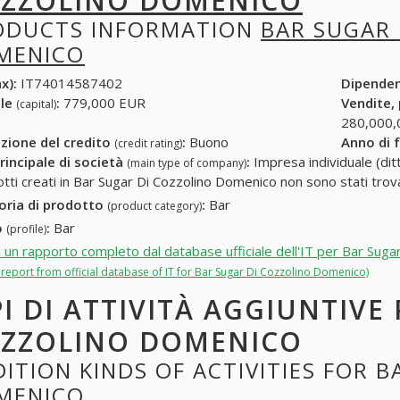
ZZOLINO DOMENICO
ODUCTS INFORMATION
BAR SUGAR 
MENICO
x):
IT74014587402
Dipende
ale
:
779,000 EUR
Vendite,
(capital)
280,000,
zione del credito
:
Buono
Anno di 
(credit rating)
rincipale di società
:
Impresa individuale (ditt
(main type of company)
otti creati in Bar Sugar Di Cozzolino Domenico non sono stati trov
oria di prodotto
:
Bar
(product category)
o
:
Bar
(profile)
i un rapporto completo dal database ufficiale dell'IT per Bar Sug
l report from official database of IT for Bar Sugar Di Cozzolino Domenico)
PI DI ATTIVITÀ AGGIUNTIVE
ZZOLINO DOMENICO
ITION KINDS OF ACTIVITIES FOR 
MENICO