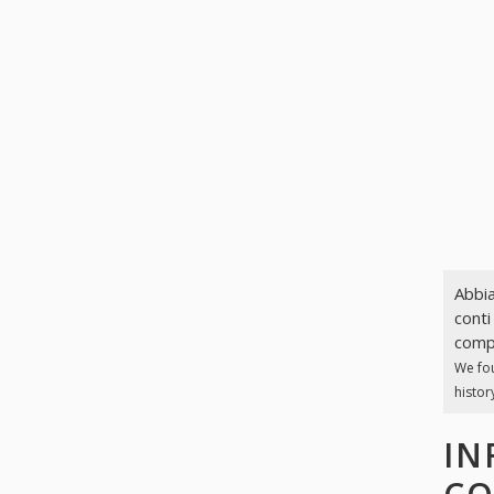
Abbia
conti
compl
We fo
histor
IN