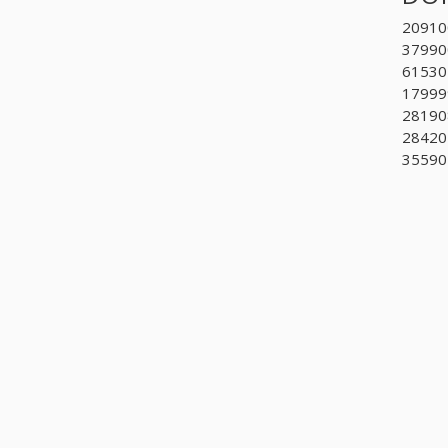
209100
379900
615301
179999
281908
284201
355901