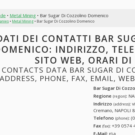
nde
•
Metal Mining
• Bar Sugar Di Cozzolino Domenico
anies
•
Metal Mining
• Bar Sugar Di Cozzolino Domenico
DATI DEI CONTATTI BAR SU
OMENICO: INDIRIZZO, TELE
SITO WEB, ORARI D
CONTACTS DATA BAR SUGAR DI C
ADDRESS, PHONE, FAX, EMAIL, WE
Bar Sugar Di Cozz
Regione
:
NAP
(region)
Indirizzo
:
v
(address)
Cremano, NAPOLI 80
Telefono
:
(
(phone)
Fax
:
+39 0574 
(fax)
E-Mail:
n\a