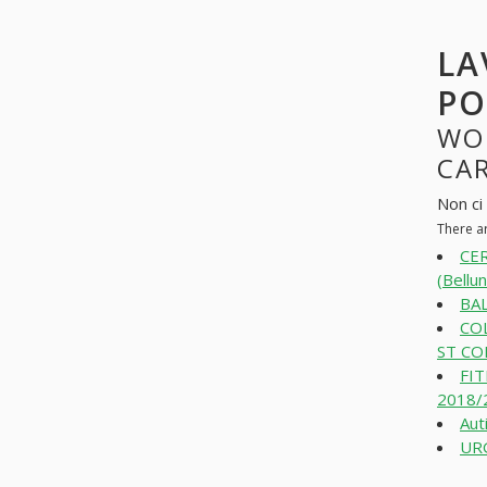
LA
PO
WO
CAR
Non ci
There a
CE
(Bellu
BAL
CO
ST CO
FI
2018/
Aut
URG