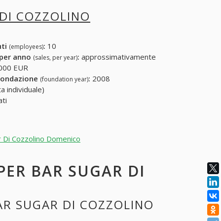
DI COZZOLINO
nti
:
10
(employees)
 per anno
:
approssimativamente
(sales, per year)
000 EUR
fondazione
:
2008
(foundation year)
a individuale)
ati
ar Di Cozzolino Domenico
 PER BAR SUGAR DI
BAR SUGAR DI COZZOLINO