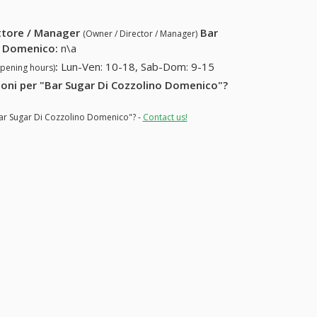
4648)
ettore / Manager
Bar
(Owner / Director / Manager)
o Domenico
:
n\a
:
Lun-Ven: 10-18, Sab-Dom: 9-15
opening hours)
zioni per "Bar Sugar Di Cozzolino Domenico"?
"Bar Sugar Di Cozzolino Domenico"? -
Contact us!