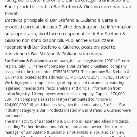
Bar. I prodotti creati in Bar Stefano & Giuliano non sono stati
trovati.
L'attività principale di Bar Stefano & Giuliano è Carta e
prodotti correlati, incluso 7 altre destinazioni. Le informazioni
su proprietario, direttore o responsabile di Bar Stefano &
Giuliano non sono disponibili. Puoi anche visualizzare
recensioni di Bar Stefano & Giuliano, posizioni aperte,
posizione di Bar Stefano & Giuliano sulla mappa.
Bar Stefano & Giuliano
is a company, that was registered 1997 in Firenze
region, Italy. Full name of company is Bar Stefano & Giuliano, company
assigned to the tax number IT35301513671. The company Bar Stefano &
Giuliano is located at the address: VL. MORGAGNI 25/R, FIRENZE, FI 50134.
We brings you a complete range of reports and documents featuring
legal and financial data, facts, analysis and official information from
Italian Registry. 10 employees work in this company. Capital - 170,000
EUR. The company's sales for last year amounted to minore di
124,000,000 EUR, and that has Negativo the credit rating. Profile is Bar.
Industry category is Bar. Products created in Bar Stefano & Giuliano were
not found.
The main activity of Bar Stefano & Giuliano is Paper and Allied Products,
including 7 other destinations. Information about owner, director or
manager of Bar Stefano & Giuliano is not available. You also can view