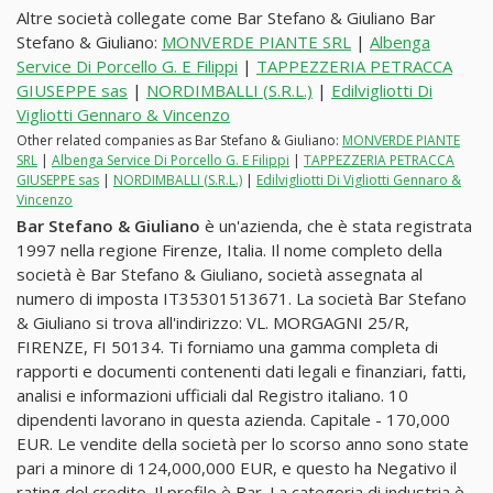
Altre società collegate come Bar Stefano & Giuliano Bar
Stefano & Giuliano:
MONVERDE PIANTE SRL
|
Albenga
Service Di Porcello G. E Filippi
|
TAPPEZZERIA PETRACCA
GIUSEPPE sas
|
NORDIMBALLI (S.R.L.)
|
Edilvigliotti Di
Vigliotti Gennaro & Vincenzo
Other related companies as Bar Stefano & Giuliano:
MONVERDE PIANTE
SRL
|
Albenga Service Di Porcello G. E Filippi
|
TAPPEZZERIA PETRACCA
GIUSEPPE sas
|
NORDIMBALLI (S.R.L.)
|
Edilvigliotti Di Vigliotti Gennaro &
Vincenzo
Bar Stefano & Giuliano
è un'azienda, che è stata registrata
1997 nella regione Firenze, Italia. Il nome completo della
società è Bar Stefano & Giuliano, società assegnata al
numero di imposta IT35301513671. La società Bar Stefano
& Giuliano si trova all'indirizzo: VL. MORGAGNI 25/R,
FIRENZE, FI 50134. Ti forniamo una gamma completa di
rapporti e documenti contenenti dati legali e finanziari, fatti,
analisi e informazioni ufficiali dal Registro italiano. 10
dipendenti lavorano in questa azienda. Capitale - 170,000
EUR. Le vendite della società per lo scorso anno sono state
pari a minore di 124,000,000 EUR, e questo ha Negativo il
rating del credito. Il profilo è Bar. La categoria di industria è