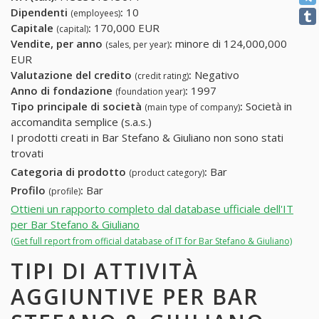
Dipendenti
:
10
(employees)
Capitale
:
170,000 EUR
(capital)
Vendite, per anno
:
minore di 124,000,000
(sales, per year)
EUR
Valutazione del credito
:
Negativo
(credit rating)
Anno di fondazione
:
1997
(foundation year)
Tipo principale di società
:
Società in
(main type of company)
accomandita semplice (s.a.s.)
I prodotti creati in Bar Stefano & Giuliano non sono stati
trovati
Categoria di prodotto
:
Bar
(product category)
Profilo
:
Bar
(profile)
Ottieni un rapporto completo dal database ufficiale dell'IT
per Bar Stefano & Giuliano
(Get full report from official database of IT for Bar Stefano & Giuliano)
TIPI DI ATTIVITÀ
AGGIUNTIVE PER BAR