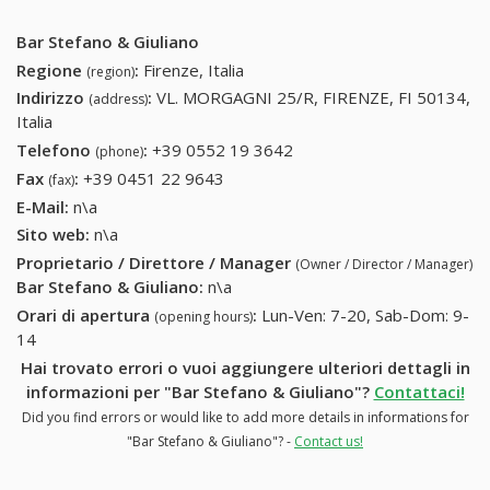
Bar Stefano & Giuliano
Regione
:
Firenze, Italia
(region)
Indirizzo
:
VL. MORGAGNI 25/R, FIRENZE, FI 50134,
(address)
Italia
Telefono
:
+39 0552 19 3642
+39 0552 19 3642
(phone)
Fax
:
+39 0451 22 9643
+39 0451 22 9643
(fax)
E-Mail:
n\a
Sito web:
n\a
Proprietario / Direttore / Manager
(Owner / Director / Manager)
Bar Stefano & Giuliano
:
n\a
Orari di apertura
:
Lun-Ven: 7-20, Sab-Dom: 9-
(opening hours)
14
Hai trovato errori o vuoi aggiungere ulteriori dettagli in
informazioni per "Bar Stefano & Giuliano"?
Contattaci!
Did you find errors or would like to add more details in informations for
"Bar Stefano & Giuliano"? -
Contact us!