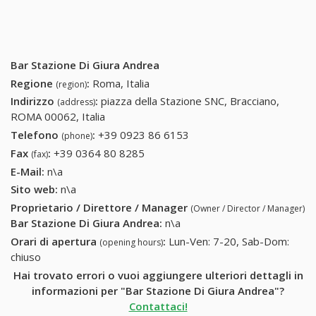
Bar Stazione Di Giura Andrea
Regione
:
Roma, Italia
(region)
Indirizzo
:
piazza della Stazione SNC, Bracciano,
(address)
ROMA 00062, Italia
Telefono
:
+39 0923 86 6153
+39 0923 86 6153
(phone)
Fax
:
+39 0364 80 8285
+39 0364 80 8285
(fax)
E-Mail:
n\a
Sito web:
n\a
Proprietario / Direttore / Manager
(Owner / Director / Manager)
Bar Stazione Di Giura Andrea
:
n\a
Orari di apertura
:
Lun-Ven: 7-20, Sab-Dom:
(opening hours)
chiuso
Hai trovato errori o vuoi aggiungere ulteriori dettagli in
informazioni per "Bar Stazione Di Giura Andrea"?
Contattaci!