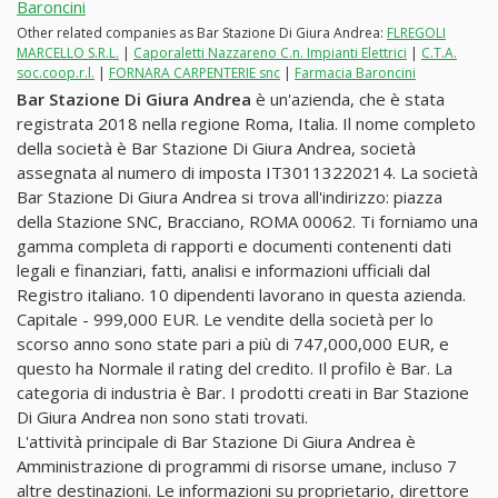
Baroncini
Other related companies as Bar Stazione Di Giura Andrea:
FLREGOLI
MARCELLO S.R.L.
|
Caporaletti Nazzareno C.n. Impianti Elettrici
|
C.T.A.
soc.coop.r.l.
|
FORNARA CARPENTERIE snc
|
Farmacia Baroncini
Bar Stazione Di Giura Andrea
è un'azienda, che è stata
registrata 2018 nella regione Roma, Italia. Il nome completo
della società è Bar Stazione Di Giura Andrea, società
assegnata al numero di imposta IT30113220214. La società
Bar Stazione Di Giura Andrea si trova all'indirizzo: piazza
della Stazione SNC, Bracciano, ROMA 00062. Ti forniamo una
gamma completa di rapporti e documenti contenenti dati
legali e finanziari, fatti, analisi e informazioni ufficiali dal
Registro italiano. 10 dipendenti lavorano in questa azienda.
Capitale - 999,000 EUR. Le vendite della società per lo
scorso anno sono state pari a più di 747,000,000 EUR, e
questo ha Normale il rating del credito. Il profilo è Bar. La
categoria di industria è Bar. I prodotti creati in Bar Stazione
Di Giura Andrea non sono stati trovati.
L'attività principale di Bar Stazione Di Giura Andrea è
Amministrazione di programmi di risorse umane, incluso 7
altre destinazioni. Le informazioni su proprietario, direttore