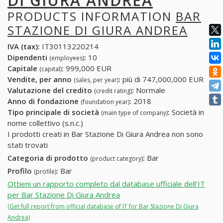
DI GIURA ANDREA
PRODUCTS INFORMATION
BAR
STAZIONE DI GIURA ANDREA
IVA (tax):
IT30113220214
Dipendenti
:
10
(employees)
Capitale
:
999,000 EUR
(capital)
Vendite, per anno
:
più di 747,000,000 EUR
(sales, per year)
Valutazione del credito
:
Normale
(credit rating)
Anno di fondazione
:
2018
(foundation year)
Tipo principale di società
:
Società in
(main type of company)
nome collettivo (s.n.c.)
I prodotti creati in Bar Stazione Di Giura Andrea non sono
stati trovati
Categoria di prodotto
:
Bar
(product category)
Profilo
:
Bar
(profile)
Ottieni un rapporto completo dal database ufficiale dell'IT
per Bar Stazione Di Giura Andrea
(Get full report from official database of IT for Bar Stazione Di Giura
Andrea)