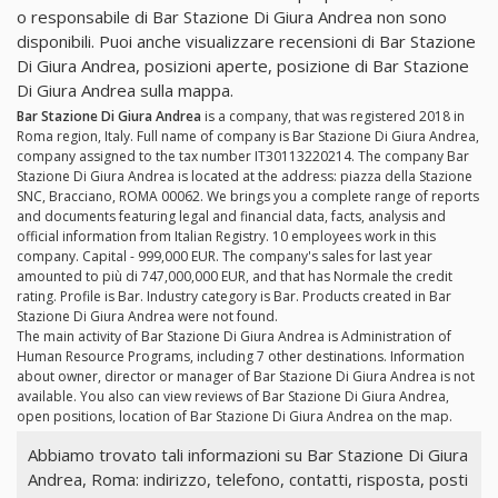
o responsabile di Bar Stazione Di Giura Andrea non sono
disponibili. Puoi anche visualizzare recensioni di Bar Stazione
Di Giura Andrea, posizioni aperte, posizione di Bar Stazione
Di Giura Andrea sulla mappa.
Bar Stazione Di Giura Andrea
is a company, that was registered 2018 in
Roma region, Italy. Full name of company is Bar Stazione Di Giura Andrea,
company assigned to the tax number IT30113220214. The company Bar
Stazione Di Giura Andrea is located at the address: piazza della Stazione
SNC, Bracciano, ROMA 00062. We brings you a complete range of reports
and documents featuring legal and financial data, facts, analysis and
official information from Italian Registry. 10 employees work in this
company. Capital - 999,000 EUR. The company's sales for last year
amounted to più di 747,000,000 EUR, and that has Normale the credit
rating. Profile is Bar. Industry category is Bar. Products created in Bar
Stazione Di Giura Andrea were not found.
The main activity of Bar Stazione Di Giura Andrea is Administration of
Human Resource Programs, including 7 other destinations. Information
about owner, director or manager of Bar Stazione Di Giura Andrea is not
available. You also can view reviews of Bar Stazione Di Giura Andrea,
open positions, location of Bar Stazione Di Giura Andrea on the map.
Abbiamo trovato tali informazioni su Bar Stazione Di Giura
Andrea, Roma: indirizzo, telefono, contatti, risposta, posti