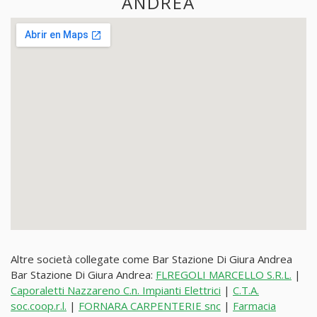
ANDREA
Altre società collegate come Bar Stazione Di Giura Andrea
Bar Stazione Di Giura Andrea:
FLREGOLI MARCELLO S.R.L.
|
Caporaletti Nazzareno C.n. Impianti Elettrici
|
C.T.A.
soc.coop.r.l.
|
FORNARA CARPENTERIE snc
|
Farmacia