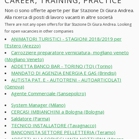
CAREER, TRAINING, PRACTICE
Non ci sono offerte aperte per Bar Stazione Di Giura Andrea.
Alla ricerca di posti di lavoro vacanti in altre società
There are not any open offers for Bar Stazione Di Giura Andrea. Looking
for open vacancies in other companies
ANIMATORI TURISTICI - STAGIONI 2018/2019 per
l'Estero (Arezzo)
Carrozziere preparatore verniciatura- mogliano veneto
(Mogliano Veneto)
ADDETTA BANCO BAR - TORINO (TO) (Torino)
MANDATO DI AGENZIA ENERGIA E GAS (Brindisi)
AUTISTA PAT. E - AUTOTRENI - AUTOARTICOLATI
(Genova)
Agente Commerciale (Sansepolcro)
System Manager (Milano)
CERCASI IMBIANCHINI a Bologna (Bologna)
Saldatore (Parma)
TECNICO INSTALLATORE (Tavagnacco)
BANCONISTA SETTORE PELLETTERIA (Teramo)
ADDETTI ALLA SORVEGLIANZA NOTTURNA (Misano