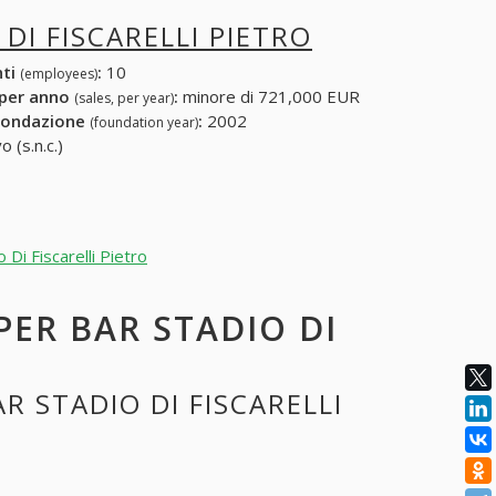
DI FISCARELLI PIETRO
nti
:
10
(employees)
 per anno
:
minore di 721,000 EUR
(sales, per year)
fondazione
:
2002
(foundation year)
 (s.n.c.)
 Di Fiscarelli Pietro
 PER BAR STADIO DI
R STADIO DI FISCARELLI