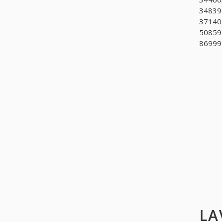
34839
371401
508599
869999
LA