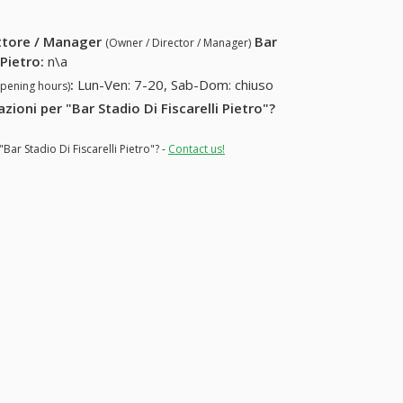
ettore / Manager
Bar
(Owner / Director / Manager)
 Pietro
:
n\a
:
Lun-Ven: 7-20, Sab-Dom: chiuso
opening hours)
zioni per "Bar Stadio Di Fiscarelli Pietro"?
Bar Stadio Di Fiscarelli Pietro"? -
Contact us!