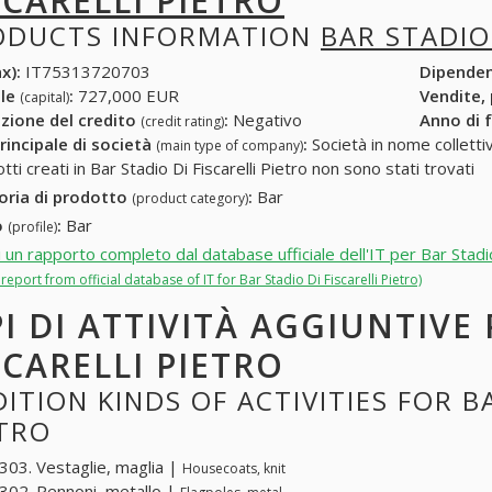
SCARELLI PIETRO
ODUCTS INFORMATION
BAR STADIO 
x):
IT75313720703
Dipende
ale
:
727,000 EUR
Vendite,
(capital)
zione del credito
:
Negativo
Anno di 
(credit rating)
rincipale di società
:
Società in nome collettivo
(main type of company)
tti creati in Bar Stadio Di Fiscarelli Pietro non sono stati trovati
oria di prodotto
:
Bar
(product category)
o
:
Bar
(profile)
i un rapporto completo dal database ufficiale dell'IT per Bar Stadio
l report from official database of IT for Bar Stadio Di Fiscarelli Pietro)
PI DI ATTIVITÀ AGGIUNTIVE
SCARELLI PIETRO
ITION KINDS OF ACTIVITIES FOR BA
ETRO
03. Vestaglie, maglia |
Housecoats, knit
02. Pennoni, metallo |