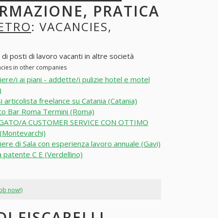
ORMAZIONE, PRATICA
IETRO
: VACANCIES,
di posti di lavoro vacanti in altre società
ancies in other companies
ere/i ai piani - addette/i pulizie hotel e motel
)
i articolista freelance su Catania (Catania)
to Bar Roma Termini (Roma)
GATO/A CUSTOMER SERVICE CON OTTIMO
(Montevarchi)
ere di Sala con esperienza lavoro annuale (Gavi)
a patente C E (Verdellino)
job now!)
I FISCARELLI