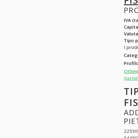
FI
PR
IVA (ta
Capit
Valuta
Tipo p
I prodo
Categ
Profil
Ottien
(Get ful
TI
FI
ADD
PI
225303
344603