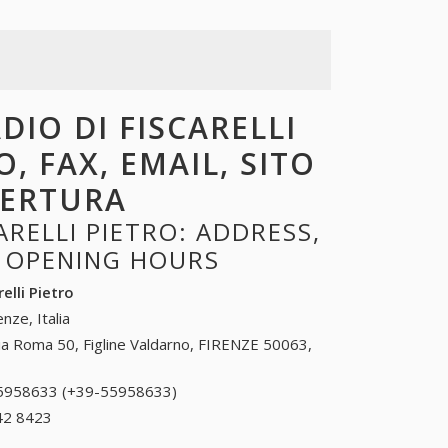
DIO DI FISCARELLI
, FAX, EMAIL, SITO
PERTURA
RELLI PIETRO: ADDRESS,
, OPENING HOURS
elli Pietro
enze, Italia
ia Roma 50, Figline Valdarno, FIRENZE 50063,
5958633 (+39-55958633)
55958633 (+39-
55958633)
42 8423
+39 0962 42 8423