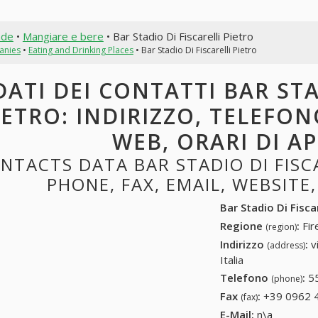
nde
•
Mangiare e bere
• Bar Stadio Di Fiscarelli Pietro
anies
•
Eating and Drinking Places
• Bar Stadio Di Fiscarelli Pietro
DATI DEI CONTATTI BAR STA
IETRO: INDIRIZZO, TELEFONO
WEB, ORARI DI A
NTACTS DATA BAR STADIO DI FISCA
PHONE, FAX, EMAIL, WEBSITE
Bar Stadio Di Fiscar
Regione
:
Fir
(region)
Indirizzo
:
v
(address)
Italia
Telefono
:
5
(phone)
Fax
:
+39 0962 
(fax)
E-Mail:
n\a