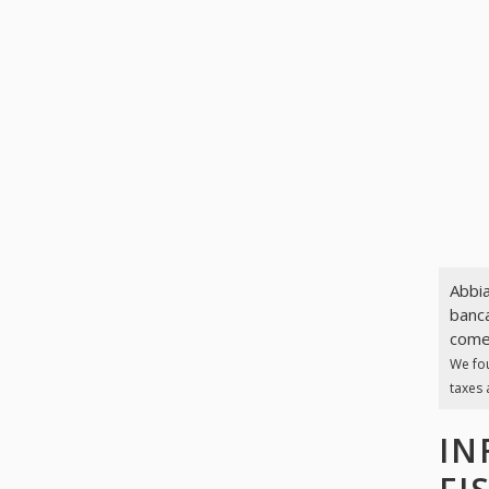
Abbia
banca
come 
We fo
taxes 
IN