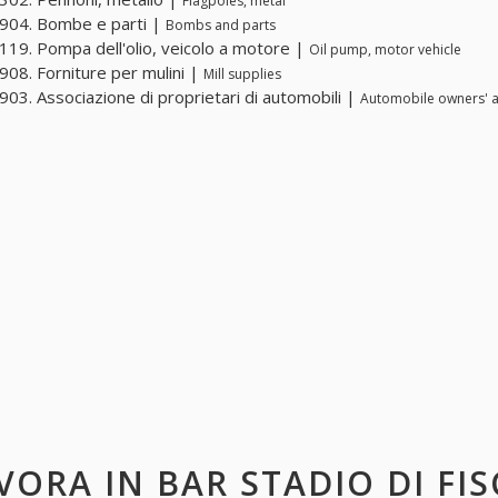
Flagpoles, metal
904. Bombe e parti |
Bombs and parts
19. Pompa dell'olio, veicolo a motore |
Oil pump, motor vehicle
08. Forniture per mulini |
Mill supplies
03. Associazione di proprietari di automobili |
Automobile owners' a
VORA IN
BAR STADIO DI FIS