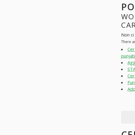
PO
WO
CAR
Non ci 
There ar
Cer
punjab
Agg
STA
Cer
Fun
Add
CE