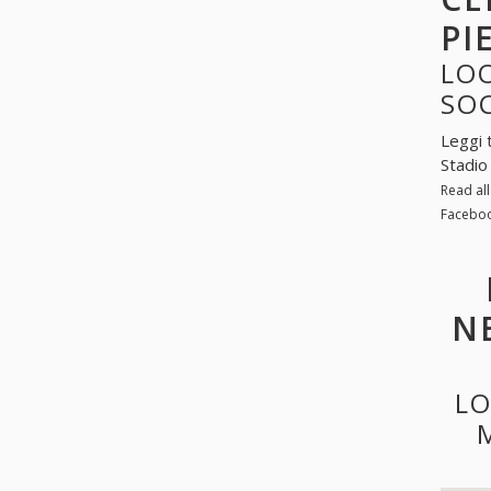
PI
LOO
SO
Leggi 
Stadio
Read al
Faceboo
N
LO