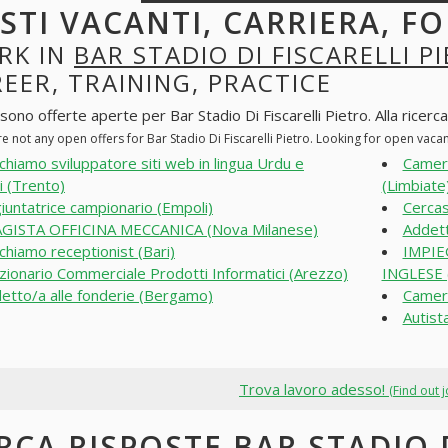
STI VACANTI, CARRIERA, F
RK IN
BAR STADIO DI FISCARELLI P
EER, TRAINING, PRACTICE
sono offerte aperte per Bar Stadio Di Fiscarelli Pietro. Alla ricerca 
e not any open offers for Bar Stadio Di Fiscarelli Pietro. Looking for open vac
chiamo sviluppatore siti web in lingua Urdu e
Cameri
i (Trento)
(Limbiate
iuntatrice campionario (Empoli)
Cercas
GISTA OFFICINA MECCANICA (Nova Milanese)
Addet
chiamo receptionist (Bari)
IMPIE
zionario Commerciale Prodotti Informatici (Arezzo)
INGLESE 
etto/a alle fonderie (Bergamo)
Cameri
Autist
Trova lavoro adesso!
(Find out 
RCA RISPOSTE BAR STADIO D