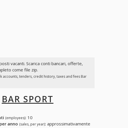
posti vacanti. Scarica conti bancari, offerte,
mpleto come file zip.
 accounts, tenders, credit history, taxes and fees Bar
I
BAR SPORT
nti
:
10
(employees)
 per anno
:
approssimativamente
(sales, per year)