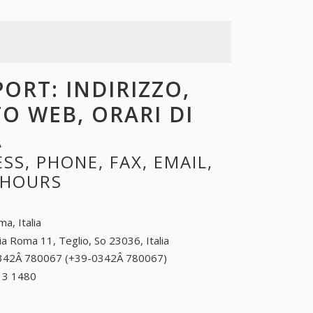
ORT: INDIRIZZO,
TO WEB, ORARI DI
A
S, PHONE, FAX, EMAIL,
 HOURS
a, Italia
ia Roma 11, Teglio, So 23036, Italia
342Â 780067 (+39-0342Â 780067)
0342Â 780067
(+39-
13 1480
+39 0544 13 1480
0342Â 780067)