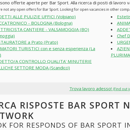
sono offerte aperte per Bar Sport. Alla ricerca di posti di lavoro va
re not any open offers for Bar Sport. Looking for open vacancies in other comp
ETTI ALLE PULIZIE UFFICI (Volpiano)
Esteti
CCATRONICO - BOLOGNA (Bologna)
ANIMA
TTRICISTA CANTIERE - VALSAMOGGIA (BO)
ADDET
moggia)
Chef D
TAURATORE a Prato (Prato)
URGENT
MATORI TURISTICI con e senza esperienza (La
AZIEN
)
PLURIMAN
DETTO/A CONTROLLO QUALITA' MINUTERIE
LICHE SETTORE MODA (Scandicci)
Trova lavoro adesso!
(Find out 
RCA RISPOSTE BAR SPORT N
ETWORK
OK FOR RESPONDS OF BAR SPORT I