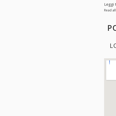
Leggi 
Read al
P
L