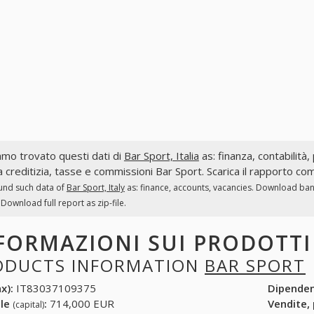
mo trovato questi dati di
Bar Sport, Italia
as: finanza, contabilità, 
a creditizia, tasse e commissioni Bar Sport. Scarica il rapporto co
und such data of
Bar Sport, Italy
as: finance, accounts, vacancies. Download bank
 Download full report as zip-file.
FORMAZIONI SUI PRODOTT
ODUCTS INFORMATION
BAR SPORT
x):
IT83037109375
Dipende
ale
:
714,000 EUR
Vendite,
(capital)