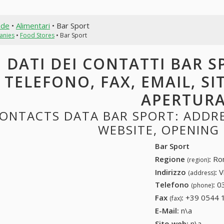
nde
•
Alimentari
• Bar Sport
anies
•
Food Stores
• Bar Sport
DATI DEI CONTATTI BAR SP
TELEFONO, FAX, EMAIL, SI
APERTUR
ONTACTS DATA BAR SPORT: ADDRES
WEBSITE, OPENING
Bar Sport
Regione
:
Rom
(region)
Indirizzo
:
V
(address)
Telefono
:
0
(phone)
Fax
:
+39 0544 
(fax)
E-Mail:
n\a
Sito web:
n\a