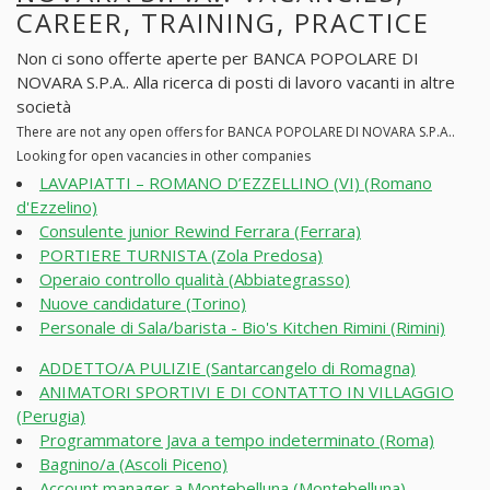
CAREER, TRAINING, PRACTICE
Non ci sono offerte aperte per BANCA POPOLARE DI
NOVARA S.P.A.. Alla ricerca di posti di lavoro vacanti in altre
società
There are not any open offers for BANCA POPOLARE DI NOVARA S.P.A..
Looking for open vacancies in other companies
LAVAPIATTI – ROMANO D’EZZELLINO (VI) (Romano
d'Ezzelino)
Consulente junior Rewind Ferrara (Ferrara)
PORTIERE TURNISTA (Zola Predosa)
Operaio controllo qualità (Abbiategrasso)
Nuove candidature (Torino)
Personale di Sala/barista - Bio's Kitchen Rimini (Rimini)
ADDETTO/A PULIZIE (Santarcangelo di Romagna)
ANIMATORI SPORTIVI E DI CONTATTO IN VILLAGGIO
(Perugia)
Programmatore Java a tempo indeterminato (Roma)
Bagnino/a (Ascoli Piceno)
Account manager a Montebelluna (Montebelluna)