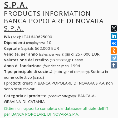
S.P.A.
PRODUCTS INFORMATION
BANCA POPOLARE DI NOVARA
S.P.A.
IVA (tax):
IT41640625000
Dipendenti
:
10
(employees)
Capitale
:
662,000 EUR
(capital)
Vendite, per anno
:
più di 257,000 EUR
(sales, per year)
Valutazione del credito
:
Basso
(credit rating)
Anno di fondazione
:
1994
(foundation year)
Tipo principale di società
:
Società in
(main type of company)
nome collettivo (s.n.c.)
I prodotti creati in BANCA POPOLARE DI NOVARA S.P.A. non
sono stati trovati
Categoria di prodotto
:
BANCA-A-
(product category)
GRAVINA-DI-CATANIA
Ottieni un rapporto completo dal database ufficiale dell'IT
per BANCA POPOLARE DI NOVARA S.P.A.