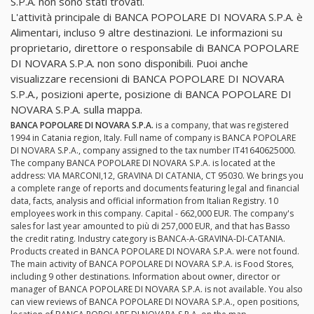
S.P.A. non sono stati trovati.
L'attività principale di BANCA POPOLARE DI NOVARA S.P.A. è
Alimentari, incluso 9 altre destinazioni. Le informazioni su
proprietario, direttore o responsabile di BANCA POPOLARE
DI NOVARA S.P.A. non sono disponibili. Puoi anche
visualizzare recensioni di BANCA POPOLARE DI NOVARA
S.P.A., posizioni aperte, posizione di BANCA POPOLARE DI
NOVARA S.P.A. sulla mappa.
BANCA POPOLARE DI NOVARA S.P.A.
is a company, that was registered
1994 in Catania region, Italy. Full name of company is BANCA POPOLARE
DI NOVARA S.P.A., company assigned to the tax number IT41640625000.
The company BANCA POPOLARE DI NOVARA S.P.A. is located at the
address: VIA MARCONI,12, GRAVINA DI CATANIA, CT 95030. We brings you
a complete range of reports and documents featuring legal and financial
data, facts, analysis and official information from Italian Registry. 10
employees work in this company. Capital - 662,000 EUR. The company's
sales for last year amounted to più di 257,000 EUR, and that has Basso
the credit rating. Industry category is BANCA-A-GRAVINA-DI-CATANIA.
Products created in BANCA POPOLARE DI NOVARA S.P.A. were not found.
The main activity of BANCA POPOLARE DI NOVARA S.P.A. is Food Stores,
including 9 other destinations. Information about owner, director or
manager of BANCA POPOLARE DI NOVARA S.P.A. is not available. You also
can view reviews of BANCA POPOLARE DI NOVARA S.P.A., open positions,