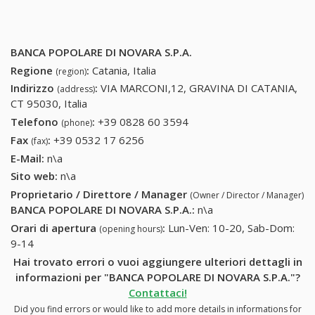
BANCA POPOLARE DI NOVARA S.P.A.
Regione
:
Catania, Italia
(region)
Indirizzo
:
VIA MARCONI,12, GRAVINA DI CATANIA,
(address)
CT 95030, Italia
Telefono
:
+39 0828 60 3594
+39 0828 60 3594
(phone)
Fax
:
+39 0532 17 6256
+39 0532 17 6256
(fax)
E-Mail:
n\a
Sito web:
n\a
Proprietario / Direttore / Manager
(Owner / Director / Manager)
BANCA POPOLARE DI NOVARA S.P.A.
:
n\a
Orari di apertura
:
Lun-Ven: 10-20, Sab-Dom:
(opening hours)
9-14
Hai trovato errori o vuoi aggiungere ulteriori dettagli in
informazioni per "BANCA POPOLARE DI NOVARA S.P.A."?
Contattaci!
Did you find errors or would like to add more details in informations for