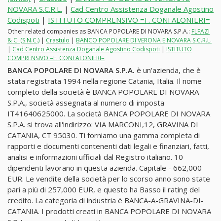
NOVARA S.C.R.L.
|
Cad Centro Assistenza Doganale Agostino
Codispoti
|
ISTITUTO COMPRENSIVO =F. CONFALONIERI=
Other related companies as BANCA POPOLARE DI NOVARA S.P.A.:
FLFAZI
& C. (S.N.C.)
|
Crastulo
|
BANCO POPOLARE DI VERONA E NOVARA S.C.R.L.
|
Cad Centro Assistenza Doganale Agostino Codispoti
|
ISTITUTO
COMPRENSIVO =F. CONFALONIERI=
BANCA POPOLARE DI NOVARA S.P.A.
è un'azienda, che è
stata registrata 1994 nella regione Catania, Italia. Il nome
completo della società è BANCA POPOLARE DI NOVARA
S.P.A., società assegnata al numero di imposta
IT41640625000. La società BANCA POPOLARE DI NOVARA
S.P.A. si trova all'indirizzo: VIA MARCONI,12, GRAVINA DI
CATANIA, CT 95030. Ti forniamo una gamma completa di
rapporti e documenti contenenti dati legali e finanziari, fatti,
analisi e informazioni ufficiali dal Registro italiano. 10
dipendenti lavorano in questa azienda. Capitale - 662,000
EUR. Le vendite della società per lo scorso anno sono state
pari a più di 257,000 EUR, e questo ha Basso il rating del
credito. La categoria di industria è BANCA-A-GRAVINA-DI-
CATANIA. I prodotti creati in BANCA POPOLARE DI NOVARA