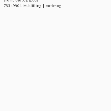
and molded pulp goods
73349904. Multilithing |
Multilithing