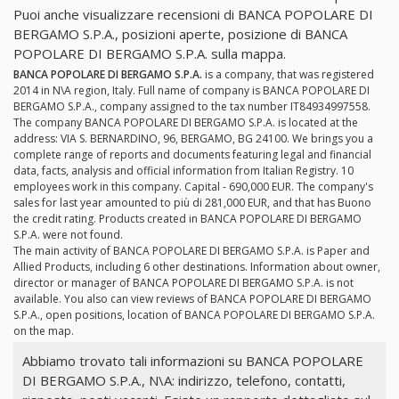
Puoi anche visualizzare recensioni di BANCA POPOLARE DI
BERGAMO S.P.A., posizioni aperte, posizione di BANCA
POPOLARE DI BERGAMO S.P.A. sulla mappa.
BANCA POPOLARE DI BERGAMO S.P.A.
is a company, that was registered
2014 in N\A region, Italy. Full name of company is BANCA POPOLARE DI
BERGAMO S.P.A., company assigned to the tax number IT84934997558.
The company BANCA POPOLARE DI BERGAMO S.P.A. is located at the
address: VIA S. BERNARDINO, 96, BERGAMO, BG 24100. We brings you a
complete range of reports and documents featuring legal and financial
data, facts, analysis and official information from Italian Registry. 10
employees work in this company. Capital - 690,000 EUR. The company's
sales for last year amounted to più di 281,000 EUR, and that has Buono
the credit rating. Products created in BANCA POPOLARE DI BERGAMO
S.P.A. were not found.
The main activity of BANCA POPOLARE DI BERGAMO S.P.A. is Paper and
Allied Products, including 6 other destinations. Information about owner,
director or manager of BANCA POPOLARE DI BERGAMO S.P.A. is not
available. You also can view reviews of BANCA POPOLARE DI BERGAMO
S.P.A., open positions, location of BANCA POPOLARE DI BERGAMO S.P.A.
on the map.
Abbiamo trovato tali informazioni su BANCA POPOLARE
DI BERGAMO S.P.A., N\A: indirizzo, telefono, contatti,