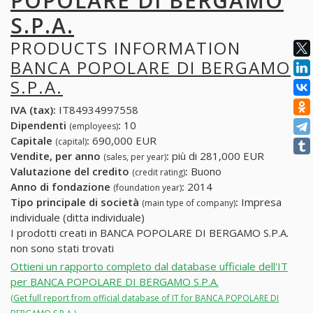
POPOLARE DI BERGAMO
S.P.A.
PRODUCTS INFORMATION
BANCA POPOLARE DI BERGAMO
S.P.A.
IVA (tax):
IT84934997558
Dipendenti
:
10
(employees)
Capitale
:
690,000 EUR
(capital)
Vendite, per anno
:
più di 281,000 EUR
(sales, per year)
Valutazione del credito
:
Buono
(credit rating)
Anno di fondazione
:
2014
(foundation year)
Tipo principale di società
:
Impresa
(main type of company)
individuale (ditta individuale)
I prodotti creati in BANCA POPOLARE DI BERGAMO S.P.A.
non sono stati trovati
Ottieni un rapporto completo dal database ufficiale dell'IT
per BANCA POPOLARE DI BERGAMO S.P.A.
(Get full report from official database of IT for BANCA POPOLARE DI