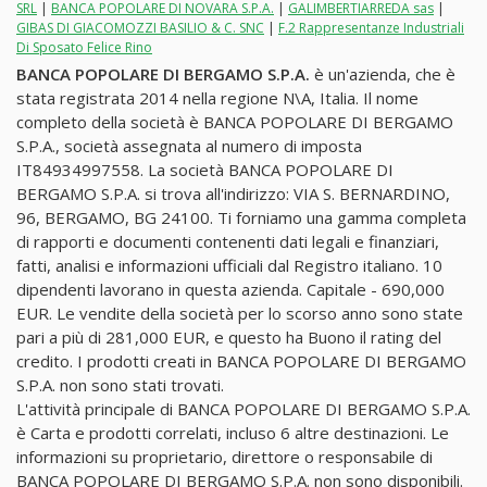
SRL
|
BANCA POPOLARE DI NOVARA S.P.A.
|
GALIMBERTIARREDA sas
|
GIBAS DI GIACOMOZZI BASILIO & C. SNC
|
F.2 Rappresentanze Industriali
Di Sposato Felice Rino
BANCA POPOLARE DI BERGAMO S.P.A.
è un'azienda, che è
stata registrata 2014 nella regione N\A, Italia. Il nome
completo della società è BANCA POPOLARE DI BERGAMO
S.P.A., società assegnata al numero di imposta
IT84934997558. La società BANCA POPOLARE DI
BERGAMO S.P.A. si trova all'indirizzo: VIA S. BERNARDINO,
96, BERGAMO, BG 24100. Ti forniamo una gamma completa
di rapporti e documenti contenenti dati legali e finanziari,
fatti, analisi e informazioni ufficiali dal Registro italiano. 10
dipendenti lavorano in questa azienda. Capitale - 690,000
EUR. Le vendite della società per lo scorso anno sono state
pari a più di 281,000 EUR, e questo ha Buono il rating del
credito. I prodotti creati in BANCA POPOLARE DI BERGAMO
S.P.A. non sono stati trovati.
L'attività principale di BANCA POPOLARE DI BERGAMO S.P.A.
è Carta e prodotti correlati, incluso 6 altre destinazioni. Le
informazioni su proprietario, direttore o responsabile di
BANCA POPOLARE DI BERGAMO S.P.A. non sono disponibili.