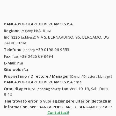
BANCA POPOLARE DI BERGAMO S.P.A.
Regione
:
N\A, Italia
(region)
Indirizzo
:
VIA S. BERNARDINO, 96, BERGAMO, BG
(address)
24100, Italia
Telefono
:
+39 0198 96 9553
+39 0198 96 9553
(phone)
Fax
:
+39 0426 69 8494
+39 0426 69 8494
(fax)
E-Mail:
n\a
Sito web:
n\a
Proprietario / Direttore / Manager
(Owner / Director / Manager)
BANCA POPOLARE DI BERGAMO S.P.A.
:
n\a
Orari di apertura
:
Lun-Ven: 10-19, Sab-Dom:
(opening hours)
9-15
Hai trovato errori o vuoi aggiungere ulteriori dettagli in
informazioni per "BANCA POPOLARE DI BERGAMO S.P.A."?
Contattaci!