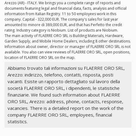
Arezzo (AR) - ITALY. We brings you a complete range of reports and
documents featuring legal and financial data, facts, analysis and official
information from Italian Registry. 11 to 50 employees work in this
company. Capital - 322,000 EUR. The company's sales for last year
amounted to minore di 389,000 EUR, and that has Perfetto the credit
rating. Industry category is Niobium. List of products are Niobium.
The main activity of FLAERRE ORO SRL is Building Materials, Hardware,
Garden Supply, and Mobile Home Dealers, including 8 other destinations.
Information about owner, director or manager of FLAERRE ORO SRL is not
available. You also can view reviews of FLAERRE ORO SRL, open positions,
location of FLAERRE ORO SRL on the map.
Abbiamo trovato tali informazioni su FLAERRE ORO SRL,
Arezzo: indirizzo, telefono, contatti, risposta, posti
vacanti. Esiste un rapporto dettagliato sul lavoro della
società FLAERRE ORO SRL, i dipendenti, le statistiche
finanziarie. We found such information about FLAERRE
ORO SRL, Arezzo: address, phone, contacts, response,
vacancies. There is a detailed report on the work of the
company FLAERRE ORO SRL, employees, financial
statistics.