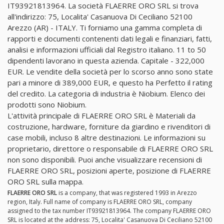
IT93921813964. La società FLAERRE ORO SRL si trova
all'indirizzo: 75, Localita' Casanuova Di Ceciliano 52100
Arezzo (AR) - ITALY. Ti forniamo una gamma completa di
rapporti e documenti contenenti dati legali e finanziari, fatti,
analisi e informazioni ufficiali dal Registro italiano. 11 to 50
dipendenti lavorano in questa azienda. Capitale - 322,000
EUR. Le vendite della società per lo scorso anno sono state
pari a minore di 389,000 EUR, e questo ha Perfetto il rating
del credito. La categoria di industria è Niobium. Elenco dei
prodotti sono Niobium.
L'attività principale di FLAERRE ORO SRL è Materiali da
costruzione, hardware, forniture da giardino e rivenditori di
case mobili, incluso 8 altre destinazioni. Le informazioni su
proprietario, direttore o responsabile di FLAERRE ORO SRL
non sono disponibili. Puoi anche visualizzare recensioni di
FLAERRE ORO SRL, posizioni aperte, posizione di FLAERRE
ORO SRL sulla mappa.
FLAERRE ORO SRL
is a company, that was registered 1993 in Arezzo
region, Italy. Full name of company is FLAERRE ORO SRL, company
assigned to the tax number IT93921813964. The company FLAERRE ORO
SRL is located at the address: 75, Localita' Casanuova Di Ceciliano 52100