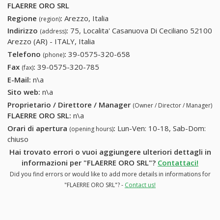
FLAERRE ORO SRL
Regione
:
Arezzo, Italia
(region)
Indirizzo
:
75, Localita' Casanuova Di Ceciliano 52100
(address)
Arezzo (AR) - ITALY, Italia
Telefono
:
39-0575-320-658
39-0575-320-658
(phone)
Fax
:
39-0575-320-785
39-0575-320-785
(fax)
E-Mail:
n\a
Sito web:
n\a
Proprietario / Direttore / Manager
(Owner / Director / Manager)
FLAERRE ORO SRL
:
n\a
Orari di apertura
:
Lun-Ven: 10-18, Sab-Dom:
(opening hours)
chiuso
Hai trovato errori o vuoi aggiungere ulteriori dettagli in
informazioni per "FLAERRE ORO SRL"?
Contattaci!
Did you find errors or would like to add more details in informations for
"FLAERRE ORO SRL"? -
Contact us!