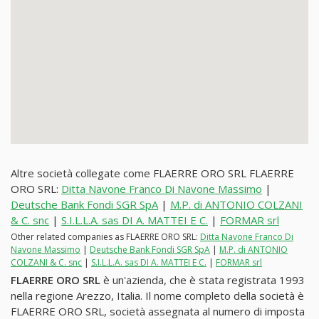
Altre società collegate come FLAERRE ORO SRL FLAERRE
ORO SRL:
Ditta Navone Franco Di Navone Massimo
|
Deutsche Bank Fondi SGR SpA
|
M.P. di ANTONIO COLZANI
& C. snc
|
S.I.L.L.A. sas DI A. MATTEI E C.
|
FORMAR srl
Other related companies as FLAERRE ORO SRL:
Ditta Navone Franco Di
Navone Massimo
|
Deutsche Bank Fondi SGR SpA
|
M.P. di ANTONIO
COLZANI & C. snc
|
S.I.L.L.A. sas DI A. MATTEI E C.
|
FORMAR srl
FLAERRE ORO SRL
è un'azienda, che è stata registrata 1993
nella regione Arezzo, Italia. Il nome completo della società è
FLAERRE ORO SRL, società assegnata al numero di imposta