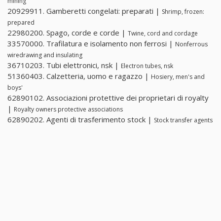
mining
20929911. Gamberetti congelati: preparati |
Shrimp, frozen:
prepared
22980200. Spago, corde e corde |
Twine, cord and cordage
33570000. Trafilatura e isolamento non ferrosi |
Nonferrous
wiredrawing and insulating
36710203. Tubi elettronici, nsk |
Electron tubes, nsk
51360403. Calzetteria, uomo e ragazzo |
Hosiery, men's and
boys'
62890102. Associazioni protettive dei proprietari di royalty
|
Royalty owners protective associations
62890202. Agenti di trasferimento stock |
Stock transfer agents