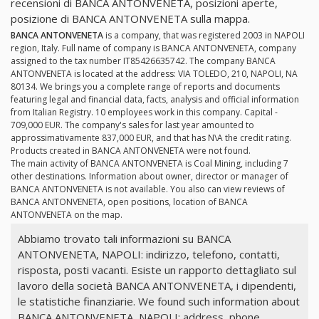
recensioni di BANCA ANTONVENETA, posizioni aperte,
posizione di BANCA ANTONVENETA sulla mappa.
BANCA ANTONVENETA
is a company, that was registered 2003 in NAPOLI
region, Italy. Full name of company is BANCA ANTONVENETA, company
assigned to the tax number IT85426635742. The company BANCA
ANTONVENETA is located at the address: VIA TOLEDO, 210, NAPOLI, NA
80134. We brings you a complete range of reports and documents
featuring legal and financial data, facts, analysis and official information
from Italian Registry. 10 employees work in this company. Capital -
709,000 EUR. The company's sales for last year amounted to
approssimativamente 837,000 EUR, and that has N\A the credit rating.
Products created in BANCA ANTONVENETA were not found.
The main activity of BANCA ANTONVENETA is Coal Mining, including 7
other destinations. Information about owner, director or manager of
BANCA ANTONVENETA is not available. You also can view reviews of
BANCA ANTONVENETA, open positions, location of BANCA
ANTONVENETA on the map.
Abbiamo trovato tali informazioni su BANCA
ANTONVENETA, NAPOLI: indirizzo, telefono, contatti,
risposta, posti vacanti. Esiste un rapporto dettagliato sul
lavoro della società BANCA ANTONVENETA, i dipendenti,
le statistiche finanziarie. We found such information about
BANCA ANTONVENETA, NAPOLI: address, phone,