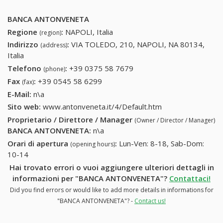
BANCA ANTONVENETA
Regione
:
NAPOLI, Italia
(region)
Indirizzo
:
VIA TOLEDO, 210, NAPOLI, NA 80134,
(address)
Italia
Telefono
:
+39 0375 58 7679
+39 0375 58 7679
(phone)
Fax
:
+39 0545 58 6299
+39 0545 58 6299
(fax)
E-Mail:
n\a
Sito web:
www.antonveneta.it/4/Default.htm
Proprietario / Direttore / Manager
(Owner / Director / Manager)
BANCA ANTONVENETA
:
n\a
Orari di apertura
:
Lun-Ven: 8-18, Sab-Dom:
(opening hours)
10-14
Hai trovato errori o vuoi aggiungere ulteriori dettagli in
informazioni per "BANCA ANTONVENETA"?
Contattaci!
Did you find errors or would like to add more details in informations for
"BANCA ANTONVENETA"? -
Contact us!