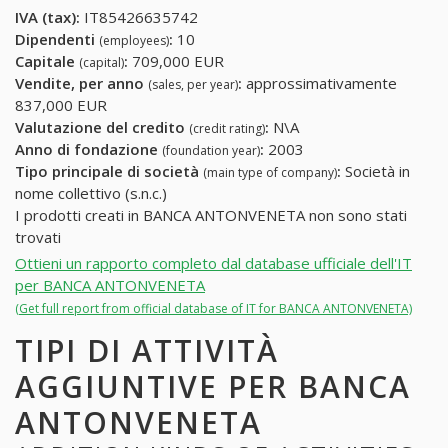
IVA (tax):
IT85426635742
Dipendenti
:
10
(employees)
Capitale
:
709,000 EUR
(capital)
Vendite, per anno
:
approssimativamente
(sales, per year)
837,000 EUR
Valutazione del credito
:
N\A
(credit rating)
Anno di fondazione
:
2003
(foundation year)
Tipo principale di società
:
Società in
(main type of company)
nome collettivo (s.n.c.)
I prodotti creati in BANCA ANTONVENETA non sono stati
trovati
Ottieni un rapporto completo dal database ufficiale dell'IT
per BANCA ANTONVENETA
(Get full report from official database of IT for BANCA ANTONVENETA)
TIPI DI ATTIVITÀ
AGGIUNTIVE PER BANCA
ANTONVENETA