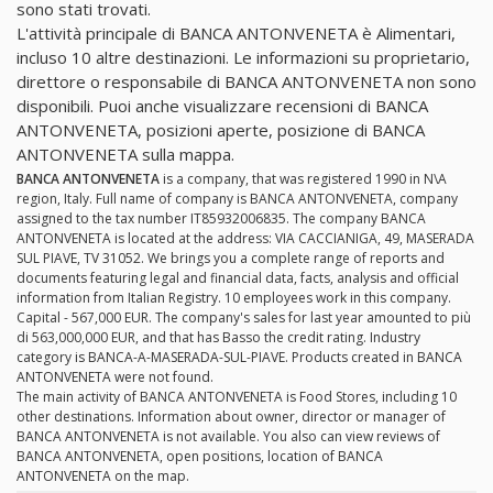
sono stati trovati.
L'attività principale di BANCA ANTONVENETA è Alimentari,
incluso 10 altre destinazioni. Le informazioni su proprietario,
direttore o responsabile di BANCA ANTONVENETA non sono
disponibili. Puoi anche visualizzare recensioni di BANCA
ANTONVENETA, posizioni aperte, posizione di BANCA
ANTONVENETA sulla mappa.
BANCA ANTONVENETA
is a company, that was registered 1990 in N\A
region, Italy. Full name of company is BANCA ANTONVENETA, company
assigned to the tax number IT85932006835. The company BANCA
ANTONVENETA is located at the address: VIA CACCIANIGA, 49, MASERADA
SUL PIAVE, TV 31052. We brings you a complete range of reports and
documents featuring legal and financial data, facts, analysis and official
information from Italian Registry. 10 employees work in this company.
Capital - 567,000 EUR. The company's sales for last year amounted to più
di 563,000,000 EUR, and that has Basso the credit rating. Industry
category is BANCA-A-MASERADA-SUL-PIAVE. Products created in BANCA
ANTONVENETA were not found.
The main activity of BANCA ANTONVENETA is Food Stores, including 10
other destinations. Information about owner, director or manager of
BANCA ANTONVENETA is not available. You also can view reviews of
BANCA ANTONVENETA, open positions, location of BANCA
ANTONVENETA on the map.