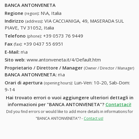
BANCA ANTONVENETA
Regione
:
N\A, Italia
(region)
Indirizzo
:
VIA CACCIANIGA, 49, MASERADA SUL
(address)
PIAVE, TV 31052, Italia
Telefono
:
+39 0573 76 9449
+39 0573 76 9449
(phone)
Fax
:
+39 0437 55 6951
+39 0437 55 6951
(fax)
E-Mail:
n\a
Sito web:
www.antonveneta.it/4/Default.htm
Proprietario / Direttore / Manager
(Owner / Director / Manager)
BANCA ANTONVENETA
:
n\a
Orari di apertura
:
Lun-Ven: 10-20, Sab-Dom:
(opening hours)
9-14
Hai trovato errori o vuoi aggiungere ulteriori dettagli in
informazioni per "BANCA ANTONVENETA"?
Contattaci!
Did you find errors or would like to add more details in informations for
"BANCA ANTONVENETA"? -
Contact us!