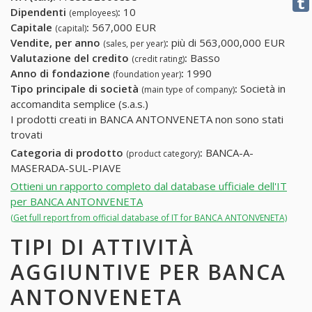
Dipendenti
:
10
(employees)
Capitale
:
567,000 EUR
(capital)
Vendite, per anno
:
più di 563,000,000 EUR
(sales, per year)
Valutazione del credito
:
Basso
(credit rating)
Anno di fondazione
:
1990
(foundation year)
Tipo principale di società
:
Società in
(main type of company)
accomandita semplice (s.a.s.)
I prodotti creati in BANCA ANTONVENETA non sono stati
trovati
Categoria di prodotto
:
BANCA-A-
(product category)
MASERADA-SUL-PIAVE
Ottieni un rapporto completo dal database ufficiale dell'IT
per BANCA ANTONVENETA
(Get full report from official database of IT for BANCA ANTONVENETA)
TIPI DI ATTIVITÀ
AGGIUNTIVE PER BANCA
ANTONVENETA