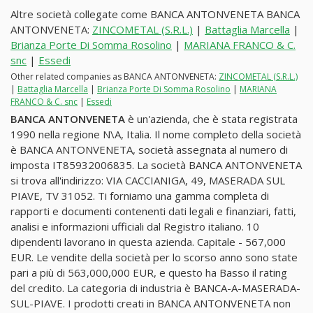
Altre società collegate come BANCA ANTONVENETA BANCA
ANTONVENETA:
ZINCOMETAL (S.R.L.)
|
Battaglia Marcella
|
Brianza Porte Di Somma Rosolino
|
MARIANA FRANCO & C.
snc
|
Essedi
Other related companies as BANCA ANTONVENETA:
ZINCOMETAL (S.R.L.)
|
Battaglia Marcella
|
Brianza Porte Di Somma Rosolino
|
MARIANA
FRANCO & C. snc
|
Essedi
BANCA ANTONVENETA
è un'azienda, che è stata registrata
1990 nella regione N\A, Italia. Il nome completo della società
è BANCA ANTONVENETA, società assegnata al numero di
imposta IT85932006835. La società BANCA ANTONVENETA
si trova all'indirizzo: VIA CACCIANIGA, 49, MASERADA SUL
PIAVE, TV 31052. Ti forniamo una gamma completa di
rapporti e documenti contenenti dati legali e finanziari, fatti,
analisi e informazioni ufficiali dal Registro italiano. 10
dipendenti lavorano in questa azienda. Capitale - 567,000
EUR. Le vendite della società per lo scorso anno sono state
pari a più di 563,000,000 EUR, e questo ha Basso il rating
del credito. La categoria di industria è BANCA-A-MASERADA-
SUL-PIAVE. I prodotti creati in BANCA ANTONVENETA non