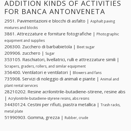
ADDITION KINDS OF ACTIVITIES
FOR BANCA ANTONVENETA
2951. Pavimentazioni e blocchi di asfalto |
Asphalt paving
mixtures and blocks
3861. Attrezzature e forniture fotografiche |
Photographic
equipment and supplies
206300. Zucchero di barbabietola |
Beet sugar
209906. zucchero |
Sugar
353105. Raschiatori, livellatrici, rulli e attrezzature simili |
Scrapers, graders, rollers, and similar equipment
356400. Ventilatori e ventilatori |
Blowers and fans
735908. Servizi di noleggio di animali e piante |
Animal and
plant rental services
28210202. Resine acrilonitrile-butadiene-stirene, resine abs
|
Acrylonitrile-butadiene-styrene resins, abs resins
34430124. Cestini per rifiuti, piastra metallica |
Trash racks,
metal plate
51990903. Gomma, grezza |
Rubber, crude