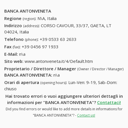
BANCA ANTONVENETA
Regione
:
N\A, Italia
(region)
Indirizzo
:
CORSO CAVOUR, 33/37, GAETA, LT
(address)
04024, Italia
Telefono
:
+39 0533 63 2633
+39 0533 63 2633
(phone)
Fax
:
+39 0456 97 1933
+39 0456 97 1933
(fax)
E-Mail:
n\a
Sito web:
www.antonveneta.it/4/Default.htm
Proprietario / Direttore / Manager
(Owner / Director / Manager)
BANCA ANTONVENETA
:
n\a
Orari di apertura
:
Lun-Ven: 9-19, Sab-Dom:
(opening hours)
chiuso
Hai trovato errori o vuoi aggiungere ulteriori dettagli in
informazioni per "BANCA ANTONVENETA"?
Contattaci!
Did you find errors or would like to add more details in informations for
"BANCA ANTONVENETA"? -
Contact us!