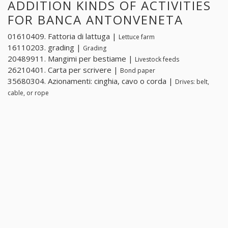
ADDITION KINDS OF ACTIVITIES
FOR BANCA ANTONVENETA
01610409. Fattoria di lattuga |
Lettuce farm
16110203. grading |
Grading
20489911. Mangimi per bestiame |
Livestock feeds
26210401. Carta per scrivere |
Bond paper
35680304. Azionamenti: cinghia, cavo o corda |
Drives: belt,
cable, or rope