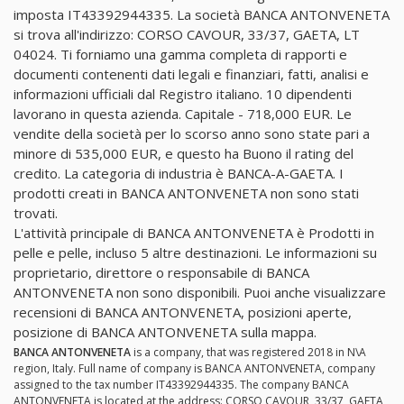
imposta IT43392944335. La società BANCA ANTONVENETA
si trova all'indirizzo: CORSO CAVOUR, 33/37, GAETA, LT
04024. Ti forniamo una gamma completa di rapporti e
documenti contenenti dati legali e finanziari, fatti, analisi e
informazioni ufficiali dal Registro italiano. 10 dipendenti
lavorano in questa azienda. Capitale - 718,000 EUR. Le
vendite della società per lo scorso anno sono state pari a
minore di 535,000 EUR, e questo ha Buono il rating del
credito. La categoria di industria è BANCA-A-GAETA. I
prodotti creati in BANCA ANTONVENETA non sono stati
trovati.
L'attività principale di BANCA ANTONVENETA è Prodotti in
pelle e pelle, incluso 5 altre destinazioni. Le informazioni su
proprietario, direttore o responsabile di BANCA
ANTONVENETA non sono disponibili. Puoi anche visualizzare
recensioni di BANCA ANTONVENETA, posizioni aperte,
posizione di BANCA ANTONVENETA sulla mappa.
BANCA ANTONVENETA
is a company, that was registered 2018 in N\A
region, Italy. Full name of company is BANCA ANTONVENETA, company
assigned to the tax number IT43392944335. The company BANCA
ANTONVENETA is located at the address: CORSO CAVOUR, 33/37, GAETA,