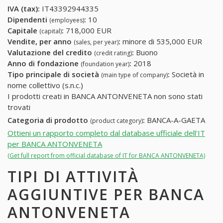
IVA (tax):
IT43392944335
Dipendenti
:
10
(employees)
Capitale
:
718,000 EUR
(capital)
Vendite, per anno
:
minore di 535,000 EUR
(sales, per year)
Valutazione del credito
:
Buono
(credit rating)
Anno di fondazione
:
2018
(foundation year)
Tipo principale di società
:
Società in
(main type of company)
nome collettivo (s.n.c.)
I prodotti creati in BANCA ANTONVENETA non sono stati
trovati
Categoria di prodotto
:
BANCA-A-GAETA
(product category)
Ottieni un rapporto completo dal database ufficiale dell'IT
per BANCA ANTONVENETA
(Get full report from official database of IT for BANCA ANTONVENETA)
TIPI DI ATTIVITÀ
AGGIUNTIVE PER BANCA
ANTONVENETA