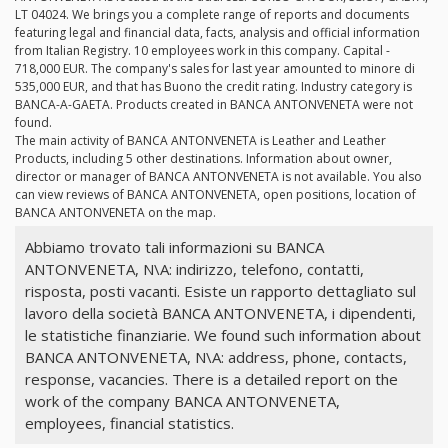
LT 04024. We brings you a complete range of reports and documents
featuring legal and financial data, facts, analysis and official information
from Italian Registry. 10 employees work in this company. Capital -
718,000 EUR. The company's sales for last year amounted to minore di
535,000 EUR, and that has Buono the credit rating. Industry category is
BANCA-A-GAETA. Products created in BANCA ANTONVENETA were not
found.
The main activity of BANCA ANTONVENETA is Leather and Leather
Products, including 5 other destinations. Information about owner,
director or manager of BANCA ANTONVENETA is not available. You also
can view reviews of BANCA ANTONVENETA, open positions, location of
BANCA ANTONVENETA on the map.
Abbiamo trovato tali informazioni su BANCA
ANTONVENETA, N\A: indirizzo, telefono, contatti,
risposta, posti vacanti. Esiste un rapporto dettagliato sul
lavoro della società BANCA ANTONVENETA, i dipendenti,
le statistiche finanziarie. We found such information about
BANCA ANTONVENETA, N\A: address, phone, contacts,
response, vacancies. There is a detailed report on the
work of the company BANCA ANTONVENETA,
employees, financial statistics.