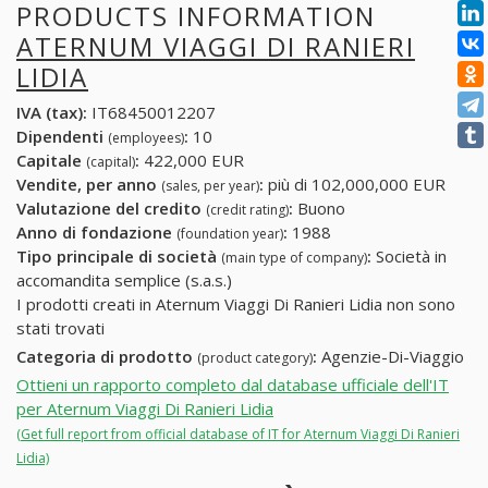
PRODUCTS INFORMATION
ATERNUM VIAGGI DI RANIERI
LIDIA
IVA (tax):
IT68450012207
Dipendenti
:
10
(employees)
Capitale
:
422,000 EUR
(capital)
Vendite, per anno
:
più di 102,000,000 EUR
(sales, per year)
Valutazione del credito
:
Buono
(credit rating)
Anno di fondazione
:
1988
(foundation year)
Tipo principale di società
:
Società in
(main type of company)
accomandita semplice (s.a.s.)
I prodotti creati in Aternum Viaggi Di Ranieri Lidia non sono
stati trovati
Categoria di prodotto
:
Agenzie-Di-Viaggio
(product category)
Ottieni un rapporto completo dal database ufficiale dell'IT
per Aternum Viaggi Di Ranieri Lidia
(Get full report from official database of IT for Aternum Viaggi Di Ranieri
Lidia)