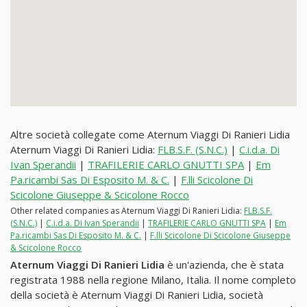
Altre società collegate come Aternum Viaggi Di Ranieri Lidia
Aternum Viaggi Di Ranieri Lidia:
FLB.S.F. (S.N.C.)
|
C.i.d.a. Di
Ivan Sperandii
|
TRAFILERIE CARLO GNUTTI SPA
|
Em
Pa.ricambi Sas Di Esposito M. & C.
|
F.lli Scicolone Di
Scicolone Giuseppe & Scicolone Rocco
Other related companies as Aternum Viaggi Di Ranieri Lidia:
FLB.S.F.
(S.N.C.)
|
C.i.d.a. Di Ivan Sperandii
|
TRAFILERIE CARLO GNUTTI SPA
|
Em
Pa.ricambi Sas Di Esposito M. & C.
|
F.lli Scicolone Di Scicolone Giuseppe
& Scicolone Rocco
Aternum Viaggi Di Ranieri Lidia
è un'azienda, che è stata
registrata 1988 nella regione Milano, Italia. Il nome completo
della società è Aternum Viaggi Di Ranieri Lidia, società