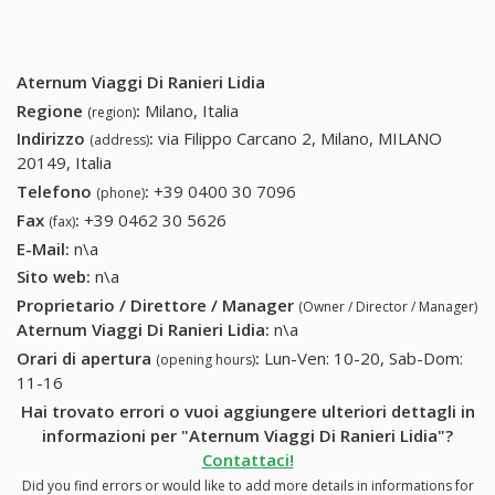
Aternum Viaggi Di Ranieri Lidia
Regione
:
Milano, Italia
(region)
Indirizzo
:
via Filippo Carcano 2, Milano, MILANO
(address)
20149, Italia
Telefono
:
+39 0400 30 7096
+39 0400 30 7096
(phone)
Fax
:
+39 0462 30 5626
+39 0462 30 5626
(fax)
E-Mail:
n\a
Sito web:
n\a
Proprietario / Direttore / Manager
(Owner / Director / Manager)
Aternum Viaggi Di Ranieri Lidia
:
n\a
Orari di apertura
:
Lun-Ven: 10-20, Sab-Dom:
(opening hours)
11-16
Hai trovato errori o vuoi aggiungere ulteriori dettagli in
informazioni per "Aternum Viaggi Di Ranieri Lidia"?
Contattaci!
Did you find errors or would like to add more details in informations for