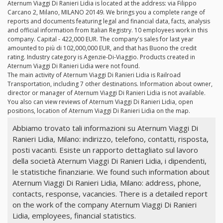
Aternum Viaggi Di Ranieri Lidia is located at the address: via Filippo
Carcano 2, Milano, MILANO 20149. We brings you a complete range of
reports and documents featuring legal and financial data, facts, analysis
and official information from Italian Registry. 10 employees work in this
company. Capital - 422,000 EUR. The company's sales for last year
amounted to più di 102,000,000 EUR, and that has Buono the credit
rating. Industry category is Agenzie-Di-Viaggio. Products created in
Aternum Viaggi Di Ranieri Lidia were not found.
The main activity of Aternum Viaggi Di Ranieri Lidia is Railroad
Transportation, including 7 other destinations. Information about owner,
director or manager of Aternum Viaggi Di Ranieri Lidia is not available.
You also can view reviews of Aternum Viaggi Di Ranieri Lidia, open
positions, location of Aternum Viaggi Di Ranieri Lidia on the map.
Abbiamo trovato tali informazioni su Aternum Viaggi Di
Ranieri Lidia, Milano: indirizzo, telefono, contatti, risposta,
posti vacanti. Esiste un rapporto dettagliato sul lavoro
della società Aternum Viaggi Di Ranieri Lidia, i dipendenti,
le statistiche finanziarie. We found such information about
Aternum Viaggi Di Ranieri Lidia, Milano: address, phone,
contacts, response, vacancies. There is a detailed report
on the work of the company Aternum Viaggi Di Ranieri
Lidia, employees, financial statistics.