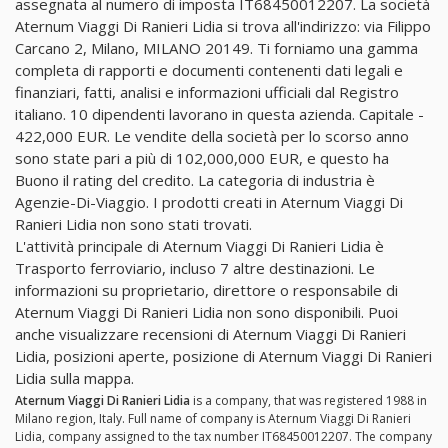
assegnata al numero di imposta IT68450012207. La società
Aternum Viaggi Di Ranieri Lidia si trova all'indirizzo: via Filippo
Carcano 2, Milano, MILANO 20149. Ti forniamo una gamma
completa di rapporti e documenti contenenti dati legali e
finanziari, fatti, analisi e informazioni ufficiali dal Registro
italiano. 10 dipendenti lavorano in questa azienda. Capitale -
422,000 EUR. Le vendite della società per lo scorso anno
sono state pari a più di 102,000,000 EUR, e questo ha
Buono il rating del credito. La categoria di industria è
Agenzie-Di-Viaggio. I prodotti creati in Aternum Viaggi Di
Ranieri Lidia non sono stati trovati.
L'attività principale di Aternum Viaggi Di Ranieri Lidia è
Trasporto ferroviario, incluso 7 altre destinazioni. Le
informazioni su proprietario, direttore o responsabile di
Aternum Viaggi Di Ranieri Lidia non sono disponibili. Puoi
anche visualizzare recensioni di Aternum Viaggi Di Ranieri
Lidia, posizioni aperte, posizione di Aternum Viaggi Di Ranieri
Lidia sulla mappa.
Aternum Viaggi Di Ranieri Lidia
is a company, that was registered 1988 in
Milano region, Italy. Full name of company is Aternum Viaggi Di Ranieri
Lidia, company assigned to the tax number IT68450012207. The company