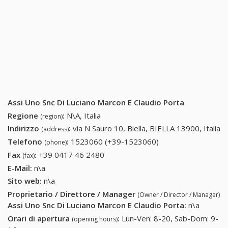
Assi Uno Snc Di Luciano Marcon E Claudio Porta
Regione
:
N\A, Italia
(region)
Indirizzo
:
via N Sauro 10, Biella, BIELLA 13900, Italia
(address)
Telefono
:
1523060 (+39-1523060)
1523060 (+39-
(phone)
1523060)
Fax
:
+39 0417 46 2480
+39 0417 46 2480
(fax)
E-Mail:
n\a
Sito web:
n\a
Proprietario / Direttore / Manager
(Owner / Director / Manager)
Assi Uno Snc Di Luciano Marcon E Claudio Porta
:
n\a
Orari di apertura
:
Lun-Ven: 8-20, Sab-Dom: 9-
(opening hours)