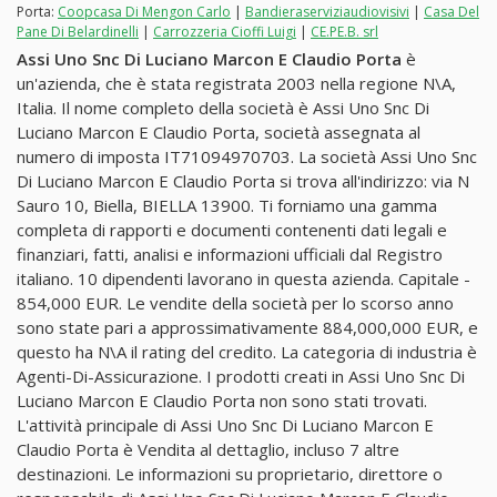
Porta:
Coopcasa Di Mengon Carlo
|
Bandieraserviziaudiovisivi
|
Casa Del
Pane Di Belardinelli
|
Carrozzeria Cioffi Luigi
|
CE.PE.B. srl
Assi Uno Snc Di Luciano Marcon E Claudio Porta
è
un'azienda, che è stata registrata 2003 nella regione N\A,
Italia. Il nome completo della società è Assi Uno Snc Di
Luciano Marcon E Claudio Porta, società assegnata al
numero di imposta IT71094970703. La società Assi Uno Snc
Di Luciano Marcon E Claudio Porta si trova all'indirizzo: via N
Sauro 10, Biella, BIELLA 13900. Ti forniamo una gamma
completa di rapporti e documenti contenenti dati legali e
finanziari, fatti, analisi e informazioni ufficiali dal Registro
italiano. 10 dipendenti lavorano in questa azienda. Capitale -
854,000 EUR. Le vendite della società per lo scorso anno
sono state pari a approssimativamente 884,000,000 EUR, e
questo ha N\A il rating del credito. La categoria di industria è
Agenti-Di-Assicurazione. I prodotti creati in Assi Uno Snc Di
Luciano Marcon E Claudio Porta non sono stati trovati.
L'attività principale di Assi Uno Snc Di Luciano Marcon E
Claudio Porta è Vendita al dettaglio, incluso 7 altre
destinazioni. Le informazioni su proprietario, direttore o