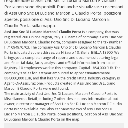
responsabile di Assi Uno Snc Di Luciano Marcon E Claudio
Porta non sono disponibili. Puoi anche visualizzare recensioni
di Assi Uno Snc Di Luciano Marcon E Claudio Porta, posizioni
aperte, posizione di Assi Uno Snc Di Luciano Marcon E
Claudio Porta sulla mappa.
Assi Uno Snc Di Luciano Marcon E Claudio Porta
is a company, that was
registered 2003 in N\A region, Italy. Full name of company is Assi Uno Snc
Di Luciano Marcon E Claudio Porta, company assigned to the tax number
IT71094970703. The company Assi Uno Snc Di Luciano Marcon E Claudio
Porta is located at the address: via N Sauro 10, Biella, BIELLA 13900. We
brings you a complete range of reports and documents featuring legal
and financial data, facts, analysis and official information from Italian
Registry. 10 employees work in this company. Capital - 854,000 EUR. The
company's sales for last year amounted to approssimativamente
884,000,000 EUR, and that has N\A the credit rating. Industry category is
Agenti-Di-Assicurazione. Products created in Assi Uno Snc Di Luciano
Marcon E Claudio Porta were not found.
The main activity of Assi Uno Snc Di Luciano Marcon E Claudio Porta is
Miscellaneous Retail, including 7 other destinations. Information about
owner, director or manager of Assi Uno Snc Di Luciano Marcon E Claudio
Porta is not available. You also can view reviews of Assi Uno Snc Di
Luciano Marcon E Claudio Porta, open positions, location of Assi Uno Snc
Di Luciano Marcon E Claudio Porta on the map.