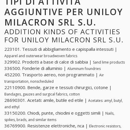
TIPI DI ATTIVITÀ
AGGIUNTIVE PER UNILOY
MILACRON SRL S.U.
ADDITION KINDS OF ACTIVITIES
FOR UNILOY MILACRON SRL S.U.
223101. Tessuti di abbigliamento e capispalla intessuti |
Apparel and outerwear broadwoven fabrics
329902. Prodotti a base di calce di sabbia |
Sand lime products
336500. Fonderie di alluminio |
Aluminum foundries
452200. Trasporto aereo, non programmato |
Air
transportation, nonscheduled
22110900. Bende, garze e tessuti chirurgici, cotone |
Bandages, gauzes and surgical fabrics, cotton
28690301. Acetati: amile, butile ed etile |
Acetates: amyl, butyl,
and ethyl
33150200. Chiodi, punte, chiodini e oggetti simili |
Nails,
spikes, brads, and similar items
36769900. Resistenze elettroniche, nca |
Electronic resistors,