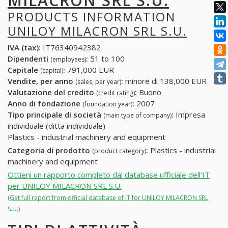
MILACRON SRL S.U.
PRODUCTS INFORMATION
UNILOY MILACRON SRL S.U.
IVA (tax):
IT76340942382
Dipendenti
:
51 to 100
(employees)
Capitale
:
791,000 EUR
(capital)
Vendite, per anno
:
minore di 138,000 EUR
(sales, per year)
Valutazione del credito
:
Buono
(credit rating)
Anno di fondazione
:
2007
(foundation year)
Tipo principale di società
:
Impresa
(main type of company)
individuale (ditta individuale)
Plastics - industrial machinery and equipment
Categoria di prodotto
:
Plastics - industrial
(product category)
machinery and equipment
Ottieni un rapporto completo dal database ufficiale dell'IT
per UNILOY MILACRON SRL S.U.
(Get full report from official database of IT for UNILOY MILACRON SRL
S.U.)