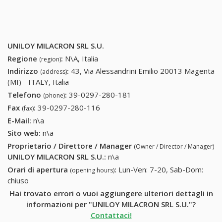
UNILOY MILACRON SRL S.U.
Regione
:
N\A, Italia
(region)
Indirizzo
:
43, Via Alessandrini Emilio 20013 Magenta
(address)
(MI) - ITALY, Italia
Telefono
:
39-0297-280-181
39-0297-280-181
(phone)
Fax
:
39-0297-280-116
39-0297-280-116
(fax)
E-Mail:
n\a
Sito web:
n\a
Proprietario / Direttore / Manager
(Owner / Director / Manager)
UNILOY MILACRON SRL S.U.
:
n\a
Orari di apertura
:
Lun-Ven: 7-20, Sab-Dom:
(opening hours)
chiuso
Hai trovato errori o vuoi aggiungere ulteriori dettagli in
informazioni per "UNILOY MILACRON SRL S.U."?
Contattaci!