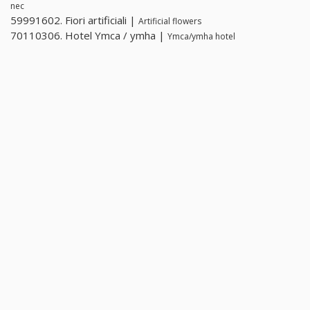
nec
59991602. Fiori artificiali |
Artificial flowers
70110306. Hotel Ymca / ymha |
Ymca/ymha hotel