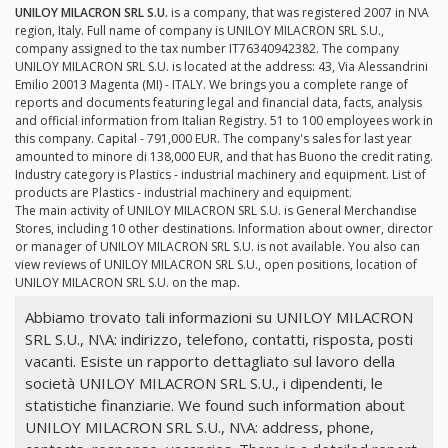
UNILOY MILACRON SRL S.U.
is a company, that was registered 2007 in N\A
region, Italy. Full name of company is UNILOY MILACRON SRL S.U.,
company assigned to the tax number IT76340942382. The company
UNILOY MILACRON SRL S.U. is located at the address: 43, Via Alessandrini
Emilio 20013 Magenta (MI) - ITALY. We brings you a complete range of
reports and documents featuring legal and financial data, facts, analysis
and official information from Italian Registry. 51 to 100 employees work in
this company. Capital - 791,000 EUR. The company's sales for last year
amounted to minore di 138,000 EUR, and that has Buono the credit rating.
Industry category is Plastics - industrial machinery and equipment. List of
products are Plastics - industrial machinery and equipment.
The main activity of UNILOY MILACRON SRL S.U. is General Merchandise
Stores, including 10 other destinations. Information about owner, director
or manager of UNILOY MILACRON SRL S.U. is not available. You also can
view reviews of UNILOY MILACRON SRL S.U., open positions, location of
UNILOY MILACRON SRL S.U. on the map.
Abbiamo trovato tali informazioni su UNILOY MILACRON
SRL S.U., N\A: indirizzo, telefono, contatti, risposta, posti
vacanti. Esiste un rapporto dettagliato sul lavoro della
società UNILOY MILACRON SRL S.U., i dipendenti, le
statistiche finanziarie. We found such information about
UNILOY MILACRON SRL S.U., N\A: address, phone,