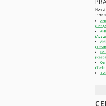
PR
Non ci
There a
AN
(Berg
AN
(Aosta
AM
(Tera
IMP
(Resca
Cer
(Terliz
3 A
CE