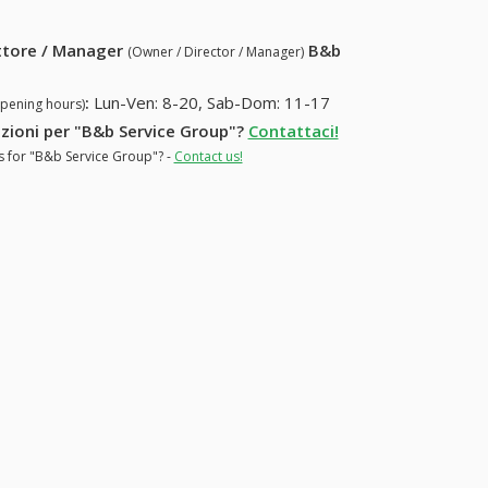
ettore / Manager
B&b
(Owner / Director / Manager)
:
Lun-Ven: 8-20, Sab-Dom: 11-17
opening hours)
mazioni per "B&b Service Group"?
Contattaci!
ns for "B&b Service Group"? -
Contact us!