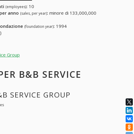
nti
:
10
(employees)
 per anno
:
minore di 133,000,000
(sales, per year)
fondazione
:
1994
(foundation year)
)
vice Group
 PER B&B SERVICE
B&B SERVICE GROUP
ces