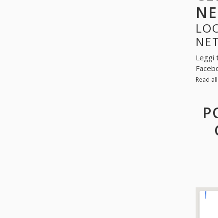
N
LOO
NE
Leggi 
Facebo
Read al
P