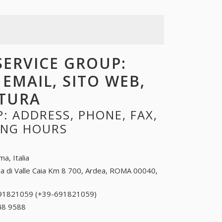
SERVICE GROUP:
 EMAIL, SITO WEB,
RTURA
: ADDRESS, PHONE, FAX,
NING HOURS
a, Italia
ia di Valle Caia Km 8 700, Ardea, ROMA 00040,
91821059 (+39-691821059)
691821059 (+39-
691821059)
48 9588
+39 0573 48 9588