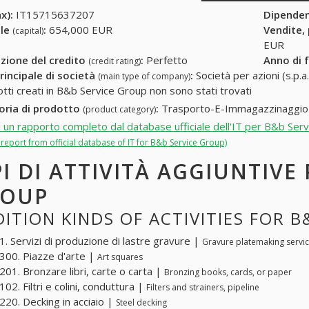
x):
IT15715637207
Dipende
ale
:
654,000 EUR
Vendite,
(capital)
EUR
zione del credito
:
Perfetto
Anno di 
(credit rating)
rincipale di società
:
Società per azioni (s.p.a.
(main type of company)
otti creati in B&b Service Group non sono stati trovati
oria di prodotto
:
Trasporto-E-Immagazzinaggio
(product category)
i un rapporto completo dal database ufficiale dell'IT per B&b Ser
l report from official database of IT for B&b Service Group)
PI DI ATTIVITÀ AGGIUNTIVE
ROUP
ITION KINDS OF ACTIVITIES FOR 
. Servizi di produzione di lastre gravure |
Gravure platemaking servi
00. Piazze d'arte |
Art squares
01. Bronzare libri, carte o carta |
Bronzing books, cards, or paper
02. Filtri e colini, conduttura |
Filters and strainers, pipeline
20. Decking in acciaio |
Steel decking