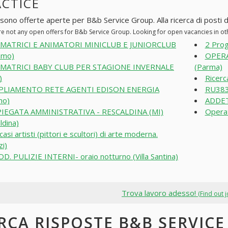
ACTICE
 sono offerte aperte per B&b Service Group. Alla ricerca di posti di
re not any open offers for B&b Service Group. Looking for open vacancies in o
IMATRICI E ANIMATORI MINICLUB E JUNIORCLUB
2 Prog
amo)
OPERA
IMATRICI BABY CLUB PER STAGIONE INVERNALE
(Parma)
)
Ricerc
PLIAMENTO RETE AGENTI EDISON ENERGIA
RU383
mo)
ADDETT
IEGATA AMMINISTRATIVA - RESCALDINA (MI)
Operat
ldina)
casi artisti (pittori e scultori) di arte moderna.
zi)
DD. PULIZIE INTERNI- oraio notturno (Villa Santina)
Trova lavoro adesso!
(Find out 
RCA RISPOSTE B&B SERVICE