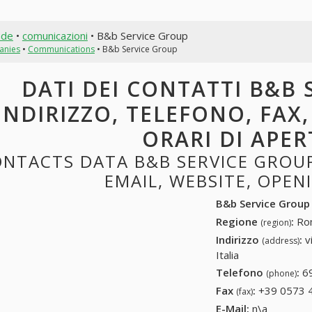
nde
•
comunicazioni
• B&b Service Group
anies
•
Communications
• B&b Service Group
DATI DEI CONTATTI B&B 
INDIRIZZO, TELEFONO, FAX,
ORARI DI APE
NTACTS DATA B&B SERVICE GROUP
EMAIL, WEBSITE, OPE
B&b Service Group
Regione
:
Rom
(region)
Indirizzo
:
v
(address)
Italia
Telefono
:
6
(phone)
Fax
:
+39 0573 
(fax)
E-Mail:
n\a