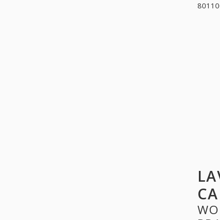
801100
LA
CA
WO