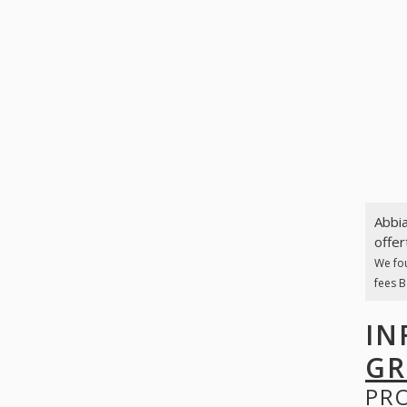
Abbia
offer
We fo
fees B
IN
G
PR