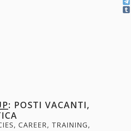
UP
: POSTI VACANTI,
TICA
CIES, CAREER, TRAINING,