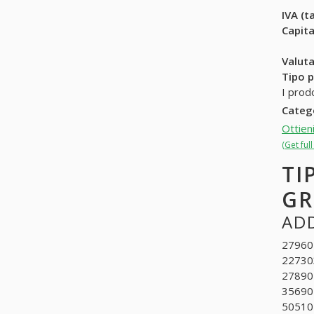
IVA (ta
Capit
Valuta
Tipo p
I prod
Categ
Ottien
(Get ful
TI
G
ADD
279601
227303
278902
356901
505102