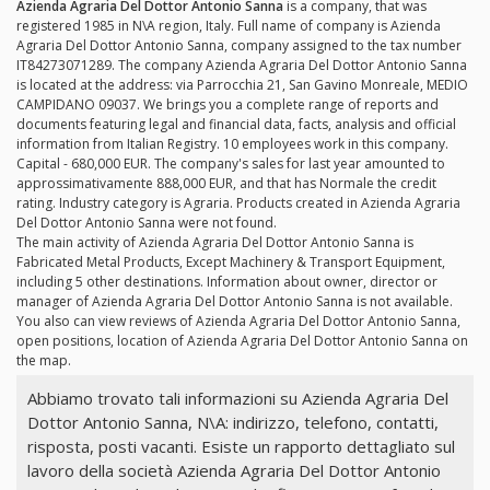
Azienda Agraria Del Dottor Antonio Sanna
is a company, that was
registered 1985 in N\A region, Italy. Full name of company is Azienda
Agraria Del Dottor Antonio Sanna, company assigned to the tax number
IT84273071289. The company Azienda Agraria Del Dottor Antonio Sanna
is located at the address: via Parrocchia 21, San Gavino Monreale, MEDIO
CAMPIDANO 09037. We brings you a complete range of reports and
documents featuring legal and financial data, facts, analysis and official
information from Italian Registry. 10 employees work in this company.
Capital - 680,000 EUR. The company's sales for last year amounted to
approssimativamente 888,000 EUR, and that has Normale the credit
rating. Industry category is Agraria. Products created in Azienda Agraria
Del Dottor Antonio Sanna were not found.
The main activity of Azienda Agraria Del Dottor Antonio Sanna is
Fabricated Metal Products, Except Machinery & Transport Equipment,
including 5 other destinations. Information about owner, director or
manager of Azienda Agraria Del Dottor Antonio Sanna is not available.
You also can view reviews of Azienda Agraria Del Dottor Antonio Sanna,
open positions, location of Azienda Agraria Del Dottor Antonio Sanna on
the map.
Abbiamo trovato tali informazioni su Azienda Agraria Del
Dottor Antonio Sanna, N\A: indirizzo, telefono, contatti,
risposta, posti vacanti. Esiste un rapporto dettagliato sul
lavoro della società Azienda Agraria Del Dottor Antonio