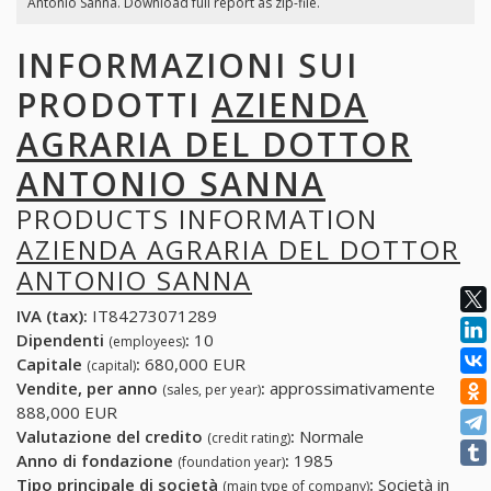
Antonio Sanna. Download full report as zip-file.
INFORMAZIONI SUI
PRODOTTI
AZIENDA
AGRARIA DEL DOTTOR
ANTONIO SANNA
PRODUCTS INFORMATION
AZIENDA AGRARIA DEL DOTTOR
ANTONIO SANNA
IVA (tax):
IT84273071289
Dipendenti
:
10
(employees)
Capitale
:
680,000 EUR
(capital)
Vendite, per anno
:
approssimativamente
(sales, per year)
888,000 EUR
Valutazione del credito
:
Normale
(credit rating)
Anno di fondazione
:
1985
(foundation year)
Tipo principale di società
:
Società in
(main type of company)