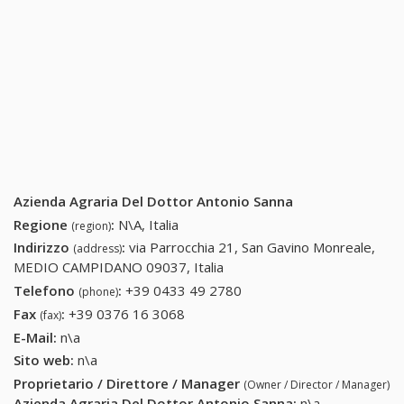
Azienda Agraria Del Dottor Antonio Sanna
Regione
:
N\A, Italia
(region)
Indirizzo
:
via Parrocchia 21, San Gavino Monreale,
(address)
MEDIO CAMPIDANO 09037, Italia
Telefono
:
+39 0433 49 2780
+39 0433 49 2780
(phone)
Fax
:
+39 0376 16 3068
+39 0376 16 3068
(fax)
E-Mail:
n\a
Sito web:
n\a
Proprietario / Direttore / Manager
(Owner / Director / Manager)
Azienda Agraria Del Dottor Antonio Sanna
:
n\a