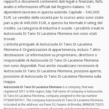
rapporti e documenti contenenti dati legali e finanziari, fatti,
analisi e informazioni ufficiali dal Registro italiano. 10
dipendenti lavorano in questa azienda. Capitale - 543,000
EUR. Le vendite della società per lo scorso anno sono state
pari a più di 449,000 EUR, e questo ha Normale il rating del
credito. La categoria di industria è scuole. I prodotti creati in
Autoscuola Di Tano Di Lacatena Filomena non sono stati
trovati.
L'attività principale di Autoscuola Di Tano Di Lacatena
Filomena è Organizzazioni di appartenenza, incluso 7 altre
destinazioni. Le informazioni su proprietario, direttore o
responsabile di Autoscuola Di Tano Di Lacatena Filomena
non sono disponibili. Puoi anche visualizzare recensioni di
Autoscuola Di Tano Di Lacatena Filomena, posizioni aperte,
posizione di Autoscuola Di Tano Di Lacatena Filomena sulla
mappa.
Autoscuola Di Tano Di Lacatena Filomena
is a company, that was
registered 2011 in N\A region, Italy. Full name of company is Autoscuola
Di Tano Di Lacatena Filomena, company assigned to the tax number
IT76947937011. The company Autoscuola Di Tano Di Lacatena Filomena
is located at the address: via Piave 53, Fasano di Brindisi, BRINDISI 72015.
We brings you a complete range of reports and documents featuring