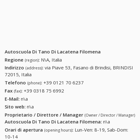
Autoscuola Di Tano Di Lacatena Filomena
Regione
:
N\A, Italia
(region)
Indirizzo
:
via Piave 53, Fasano di Brindisi, BRINDISI
(address)
72015, Italia
Telefono
:
+39 0121 70 6237
+39 0121 70 6237
(phone)
Fax
:
+39 0318 75 6992
+39 0318 75 6992
(fax)
E-Mail:
n\a
Sito web:
n\a
Proprietario / Direttore / Manager
(Owner / Director / Manager)
Autoscuola Di Tano Di Lacatena Filomena
:
n\a
Orari di apertura
:
Lun-Ven: 8-19, Sab-Dom:
(opening hours)
10-14