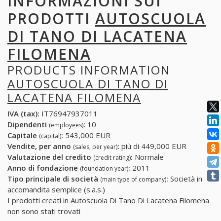
INFORMAZIONI SUI
PRODOTTI
AUTOSCUOLA
DI TANO DI LACATENA
FILOMENA
PRODUCTS INFORMATION
AUTOSCUOLA DI TANO DI
LACATENA FILOMENA
IVA (tax):
IT76947937011
Dipendenti
:
10
(employees)
Capitale
:
543,000 EUR
(capital)
Vendite, per anno
:
più di 449,000 EUR
(sales, per year)
Valutazione del credito
:
Normale
(credit rating)
Anno di fondazione
:
2011
(foundation year)
Tipo principale di società
:
Società in
(main type of company)
accomandita semplice (s.a.s.)
I prodotti creati in Autoscuola Di Tano Di Lacatena Filomena
non sono stati trovati