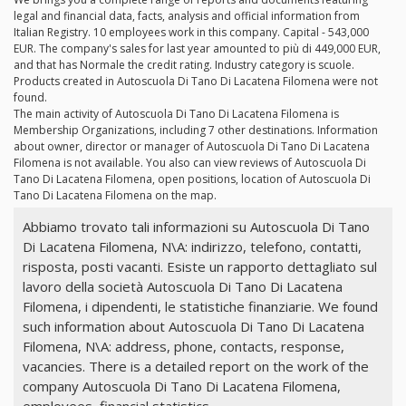
legal and financial data, facts, analysis and official information from
Italian Registry. 10 employees work in this company. Capital - 543,000
EUR. The company's sales for last year amounted to più di 449,000 EUR,
and that has Normale the credit rating. Industry category is scuole.
Products created in Autoscuola Di Tano Di Lacatena Filomena were not
found.
The main activity of Autoscuola Di Tano Di Lacatena Filomena is
Membership Organizations, including 7 other destinations. Information
about owner, director or manager of Autoscuola Di Tano Di Lacatena
Filomena is not available. You also can view reviews of Autoscuola Di
Tano Di Lacatena Filomena, open positions, location of Autoscuola Di
Tano Di Lacatena Filomena on the map.
Abbiamo trovato tali informazioni su Autoscuola Di Tano
Di Lacatena Filomena, N\A: indirizzo, telefono, contatti,
risposta, posti vacanti. Esiste un rapporto dettagliato sul
lavoro della società Autoscuola Di Tano Di Lacatena
Filomena, i dipendenti, le statistiche finanziarie. We found
such information about Autoscuola Di Tano Di Lacatena
Filomena, N\A: address, phone, contacts, response,
vacancies. There is a detailed report on the work of the
company Autoscuola Di Tano Di Lacatena Filomena,