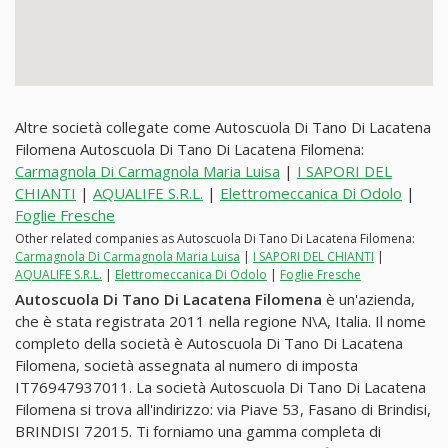
Altre società collegate come Autoscuola Di Tano Di Lacatena
Filomena Autoscuola Di Tano Di Lacatena Filomena:
Carmagnola Di Carmagnola Maria Luisa
|
I SAPORI DEL
CHIANTI
|
AQUALIFE S.R.L.
|
Elettromeccanica Di Odolo
|
Foglie Fresche
Other related companies as Autoscuola Di Tano Di Lacatena Filomena:
Carmagnola Di Carmagnola Maria Luisa
|
I SAPORI DEL CHIANTI
|
AQUALIFE S.R.L.
|
Elettromeccanica Di Odolo
|
Foglie Fresche
Autoscuola Di Tano Di Lacatena Filomena
è un'azienda,
che è stata registrata 2011 nella regione N\A, Italia. Il nome
completo della società è Autoscuola Di Tano Di Lacatena
Filomena, società assegnata al numero di imposta
IT76947937011. La società Autoscuola Di Tano Di Lacatena
Filomena si trova all'indirizzo: via Piave 53, Fasano di Brindisi,
BRINDISI 72015. Ti forniamo una gamma completa di