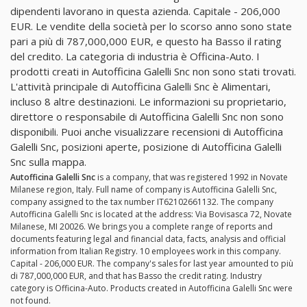
dipendenti lavorano in questa azienda. Capitale - 206,000
EUR. Le vendite della società per lo scorso anno sono state
pari a più di 787,000,000 EUR, e questo ha Basso il rating
del credito. La categoria di industria è Officina-Auto. I
prodotti creati in Autofficina Galelli Snc non sono stati trovati.
L'attività principale di Autofficina Galelli Snc è Alimentari,
incluso 8 altre destinazioni. Le informazioni su proprietario,
direttore o responsabile di Autofficina Galelli Snc non sono
disponibili. Puoi anche visualizzare recensioni di Autofficina
Galelli Snc, posizioni aperte, posizione di Autofficina Galelli
Snc sulla mappa.
Autofficina Galelli Snc
is a company, that was registered 1992 in Novate
Milanese region, Italy. Full name of company is Autofficina Galelli Snc,
company assigned to the tax number IT62102661132. The company
Autofficina Galelli Snc is located at the address: Via Bovisasca 72, Novate
Milanese, MI 20026. We brings you a complete range of reports and
documents featuring legal and financial data, facts, analysis and official
information from Italian Registry. 10 employees work in this company.
Capital - 206,000 EUR. The company's sales for last year amounted to più
di 787,000,000 EUR, and that has Basso the credit rating. Industry
category is Officina-Auto. Products created in Autofficina Galelli Snc were
not found.