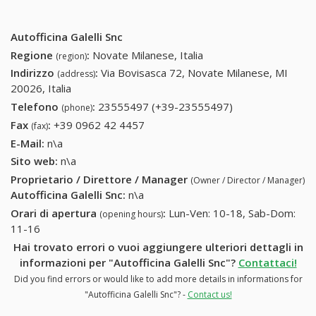
Autofficina Galelli Snc
Regione
:
Novate Milanese, Italia
(region)
Indirizzo
:
Via Bovisasca 72, Novate Milanese, MI
(address)
20026, Italia
Telefono
:
23555497 (+39-23555497)
23555497 (+39-
(phone)
23555497)
Fax
:
+39 0962 42 4457
+39 0962 42 4457
(fax)
E-Mail:
n\a
Sito web:
n\a
Proprietario / Direttore / Manager
(Owner / Director / Manager)
Autofficina Galelli Snc
:
n\a
Orari di apertura
:
Lun-Ven: 10-18, Sab-Dom:
(opening hours)
11-16
Hai trovato errori o vuoi aggiungere ulteriori dettagli in
informazioni per "Autofficina Galelli Snc"?
Contattaci!
Did you find errors or would like to add more details in informations for
"Autofficina Galelli Snc"? -
Contact us!