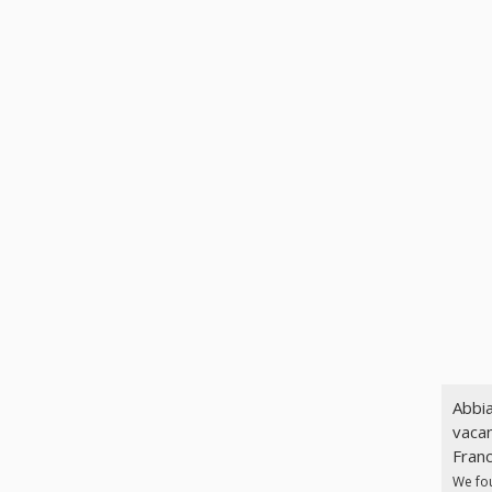
Abbia
vacan
Franc
We fo