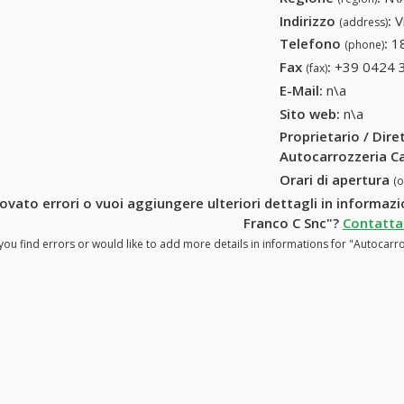
Indirizzo
:
V
(address)
Telefono
:
1
(phone)
Fax
:
+39 0424 
(fax)
E-Mail:
n\a
Sito web:
n\a
Proprietario / Dir
Autocarrozzeria C
Orari di apertura
(
rovato errori o vuoi aggiungere ulteriori dettagli in informa
Franco C Snc"?
Contattac
you find errors or would like to add more details in informations for "Autocar