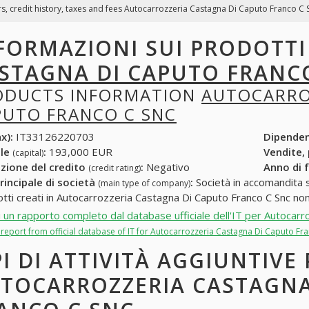
s, credit history, taxes and fees Autocarrozzeria Castagna Di Caputo Franco C Sn
FORMAZIONI SUI PRODOTT
STAGNA DI CAPUTO FRANC
ODUCTS INFORMATION
AUTOCARRO
PUTO FRANCO C SNC
x):
IT33126220703
Dipende
ale
:
193,000 EUR
Vendite,
(capital)
zione del credito
:
Negativo
Anno di 
(credit rating)
rincipale di società
:
Società in accomandita s
(main type of company)
otti creati in Autocarrozzeria Castagna Di Caputo Franco C Snc non
i un rapporto completo dal database ufficiale dell'IT per Autocar
l report from official database of IT for Autocarrozzeria Castagna Di Caputo Fra
PI DI ATTIVITÀ AGGIUNTIVE
TOCARROZZERIA CASTAGNA