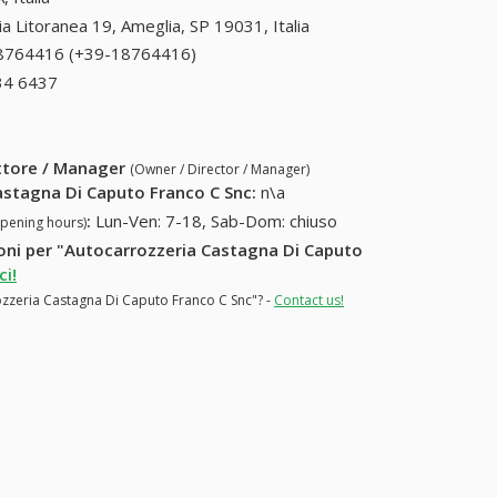
ia Litoranea 19, Ameglia, SP 19031, Italia
8764416 (+39-18764416)
18764416 (+39-
18764416)
34 6437
+39 0424 34 6437
ettore / Manager
(Owner / Director / Manager)
astagna Di Caputo Franco C Snc
:
n\a
:
Lun-Ven: 7-18, Sab-Dom: chiuso
opening hours)
zioni per "Autocarrozzeria Castagna Di Caputo
i!
rozzeria Castagna Di Caputo Franco C Snc"? -
Contact us!