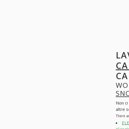
LA
CA
CA
WO
SN
Non ci
altre 
There a
EL