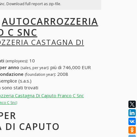
c. Download full report as zip-file.
I
AUTOCARROZZERIA
O C SNC
ZZERIA CASTAGNA DI
nti
:
10
(employees)
 per anno
:
più di 746,000 EUR
(sales, per year)
fondazione
:
2008
(foundation year)
emplice (s.a.s.)
 sono stati trovati
rozzeria Castagna Di Caputo Franco C Snc
nco C Snc)
 PER
 DI CAPUTO