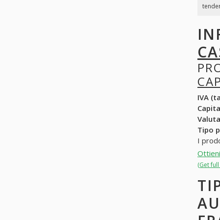
tender
IN
CA
PR
CA
IVA (ta
Capit
Valuta
Tipo p
I prod
Ottien
(Get ful
TI
AU