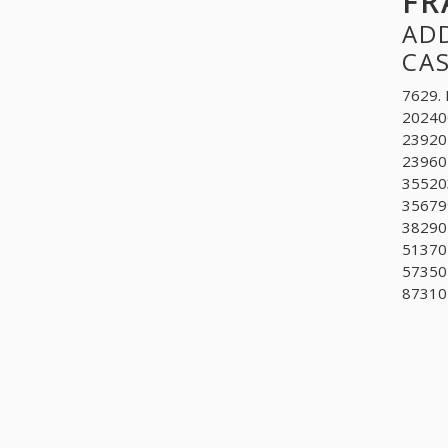
FR
ADD
CA
7629. 
202400
239201
239602
355203
356799
382904
513704
573501
873101