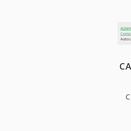
Azie
Comp
Autoc
CA
C