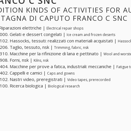
ANCO C SNC
ITION KINDS OF ACTIVITIES FOR 
STAGNA DI CAPUTO FRANCO C SNC
Riparazioni elettriche |
Electrical repair shops
00. Gelati e dessert congelati |
Ice cream and frozen deserts
02. Hassocks, tessuti: realizzati con materiali acquistati |
Hassock
06. Taglio, tessuto, nsk |
Trimming, fabric, nsk
10. Macchine per la rifinizione di lana e pettinato |
Wool and worste
08. Forni, nsk |
Kilns, nsk
04. Macchine per prove a fatica, industriali: meccaniche |
Fatigue 
02. Cappelli e camici |
Caps and gowns
02. Nastri video, preregistrati |
Video tapes, prerecorded
00. Ricerca biologica |
Biological research