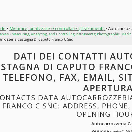
nde
•
Misurare, analizzare e controllare gli strumenti;
• Autocarroz
anies
•
Measuring, Analyzing, and Controlling Instruments; Photographic, Medi
arrozzeria Castagna Di Caputo Franco C Snc
DATI DEI CONTATTI AU
STAGNA DI CAPUTO FRANCO
TELEFONO, FAX, EMAIL, SI
APERTUR
ONTACTS DATA AUTOCARROZZERIA
FRANCO C SNC: ADDRESS, PHONE, 
OPENING HOU
Autocarrozzeria C
Regione
:
N\A
(region)