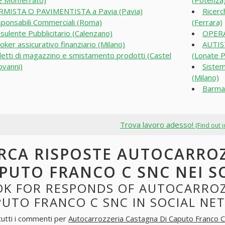
e Monferrato)
(Potenza
MISTA O PAVIMENTISTA a Pavia (Pavia)
Ricerc
ponsabili Commerciali (Roma)
(Ferrara)
sulente Pubblicitario (Calenzano)
OPERA
oker assicurativo finanziario (Milano)
AUTIS
etti di magazzino e smistamento prodotti (Castel
(Lonate P
ovanni)
Sistem
(Milano)
Barma
Trova lavoro adesso!
(Find out 
RCA RISPOSTE AUTOCARROZ
PUTO FRANCO C SNC NEI 
OK FOR RESPONDS OF AUTOCARROZ
PUTO FRANCO C SNC IN SOCIAL N
tutti i commenti per
Autocarrozzeria Castagna Di Caputo Franco C