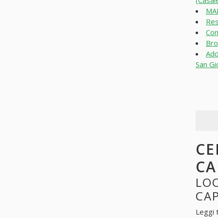
(Casal
MAR
Res
Con
Bro
Add
San Gi
CE
CA
LO
CA
Leggi 