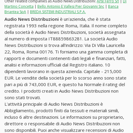
Other related companies as Audio News Distribuzioni:
Arte Ferro Srl
|
Di
Martino Concetta
|
Bello Antonio E Vallesi Pier Giovanni Snc
|
Banca
Briantea SpA
|
BREDA SISTEMI INDUSTRIALI S.P.A.
Audio News Distribuzioni
è un'azienda, che è stata
registrata 1993 nella regione Roma, Italia. Il nome completo
della società è Audio News Distribuzioni, società assegnata
al numero di imposta IT88859863281. La società Audio
News Distribuzioni si trova all'indirizzo: Via Di Villa Lauricella
22, Roma, Roma 00176. Ti forniamo una gamma completa di
rapporti e documenti contenenti dati legali e finanziari, fatti,
analisi e informazioni ufficiali dal Registro italiano. 10
dipendenti lavorano in questa azienda. Capitale - 215,000
EUR. Le vendite della società per lo scorso anno sono state
pari a più di 743,000 EUR, e questo ha Normale il rating del
credito. I prodotti creati in Audio News Distribuzioni non
sono stati trovati.
L'attività principale di Audio News Distribuzioni è
Abbigliamento, prodotti finiti da tessuti e materiali simili,
incluso 6 altre destinazioni. Le informazioni su proprietario,
direttore o responsabile di Audio News Distribuzioni non
sono disponibili. Puoi anche visualizzare recensioni di Audio