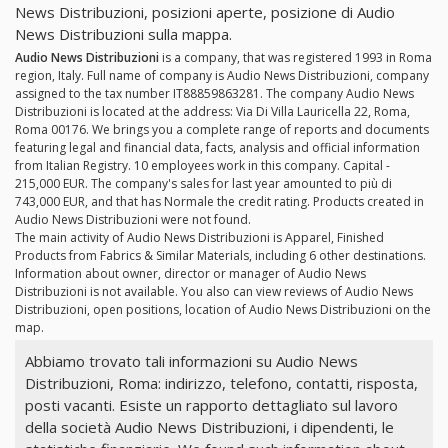
News Distribuzioni, posizioni aperte, posizione di Audio
News Distribuzioni sulla mappa.
Audio News Distribuzioni
is a company, that was registered 1993 in Roma
region, Italy. Full name of company is Audio News Distribuzioni, company
assigned to the tax number IT88859863281. The company Audio News
Distribuzioni is located at the address: Via Di Villa Lauricella 22, Roma,
Roma 00176. We brings you a complete range of reports and documents
featuring legal and financial data, facts, analysis and official information
from Italian Registry. 10 employees work in this company. Capital -
215,000 EUR. The company's sales for last year amounted to più di
743,000 EUR, and that has Normale the credit rating. Products created in
Audio News Distribuzioni were not found.
The main activity of Audio News Distribuzioni is Apparel, Finished
Products from Fabrics & Similar Materials, including 6 other destinations.
Information about owner, director or manager of Audio News
Distribuzioni is not available. You also can view reviews of Audio News
Distribuzioni, open positions, location of Audio News Distribuzioni on the
map.
Abbiamo trovato tali informazioni su Audio News
Distribuzioni, Roma: indirizzo, telefono, contatti, risposta,
posti vacanti. Esiste un rapporto dettagliato sul lavoro
della società Audio News Distribuzioni, i dipendenti, le