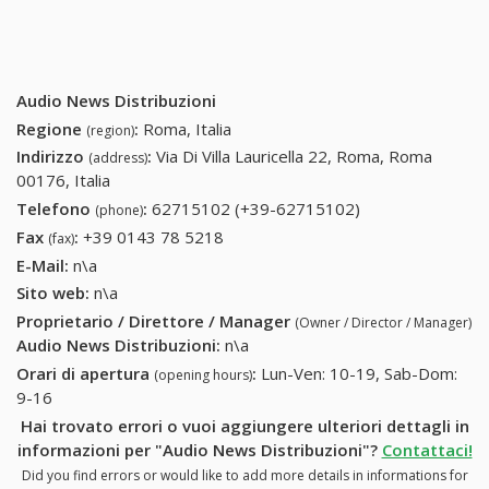
Audio News Distribuzioni
Regione
:
Roma, Italia
(region)
Indirizzo
:
Via Di Villa Lauricella 22, Roma, Roma
(address)
00176, Italia
Telefono
:
62715102 (+39-62715102)
62715102 (+39-
(phone)
62715102)
Fax
:
+39 0143 78 5218
+39 0143 78 5218
(fax)
E-Mail:
n\a
Sito web:
n\a
Proprietario / Direttore / Manager
(Owner / Director / Manager)
Audio News Distribuzioni
:
n\a
Orari di apertura
:
Lun-Ven: 10-19, Sab-Dom:
(opening hours)
9-16
Hai trovato errori o vuoi aggiungere ulteriori dettagli in
informazioni per "Audio News Distribuzioni"?
Contattaci!
Did you find errors or would like to add more details in informations for