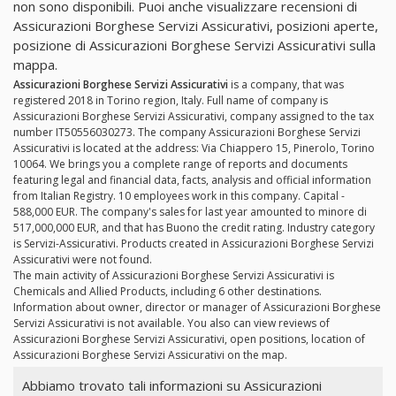
non sono disponibili. Puoi anche visualizzare recensioni di
Assicurazioni Borghese Servizi Assicurativi, posizioni aperte,
posizione di Assicurazioni Borghese Servizi Assicurativi sulla
mappa.
Assicurazioni Borghese Servizi Assicurativi
is a company, that was
registered 2018 in Torino region, Italy. Full name of company is
Assicurazioni Borghese Servizi Assicurativi, company assigned to the tax
number IT50556030273. The company Assicurazioni Borghese Servizi
Assicurativi is located at the address: Via Chiappero 15, Pinerolo, Torino
10064. We brings you a complete range of reports and documents
featuring legal and financial data, facts, analysis and official information
from Italian Registry. 10 employees work in this company. Capital -
588,000 EUR. The company's sales for last year amounted to minore di
517,000,000 EUR, and that has Buono the credit rating. Industry category
is Servizi-Assicurativi. Products created in Assicurazioni Borghese Servizi
Assicurativi were not found.
The main activity of Assicurazioni Borghese Servizi Assicurativi is
Chemicals and Allied Products, including 6 other destinations.
Information about owner, director or manager of Assicurazioni Borghese
Servizi Assicurativi is not available. You also can view reviews of
Assicurazioni Borghese Servizi Assicurativi, open positions, location of
Assicurazioni Borghese Servizi Assicurativi on the map.
Abbiamo trovato tali informazioni su Assicurazioni