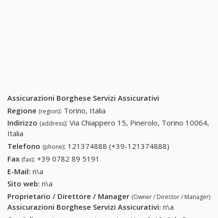
Assicurazioni Borghese Servizi Assicurativi
Regione
:
Torino, Italia
(region)
Indirizzo
:
Via Chiappero 15, Pinerolo, Torino 10064,
(address)
Italia
Telefono
:
121374888 (+39-121374888)
121374888
(phone)
(+39-
Fax
:
+39 0782 89 5191
+39 0782 89 5191
(fax)
121374888)
E-Mail:
n\a
Sito web:
n\a
Proprietario / Direttore / Manager
(Owner / Director / Manager)
Assicurazioni Borghese Servizi Assicurativi
:
n\a