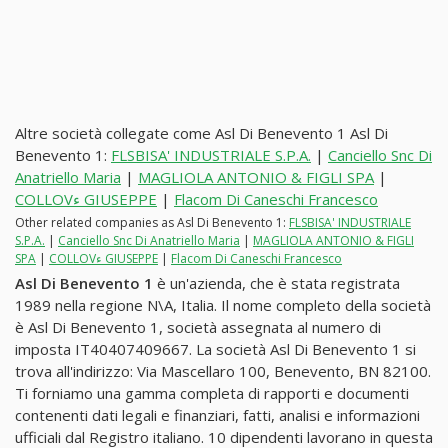
Altre società collegate come Asl Di Benevento 1 Asl Di
Benevento 1:
FLSBISA' INDUSTRIALE S.P.A.
|
Canciello Snc Di
Anatriello Maria
|
MAGLIOLA ANTONIO & FIGLI SPA
|
COLLOVء GIUSEPPE
|
Flacom Di Caneschi Francesco
Other related companies as Asl Di Benevento 1:
FLSBISA' INDUSTRIALE
S.P.A.
|
Canciello Snc Di Anatriello Maria
|
MAGLIOLA ANTONIO & FIGLI
SPA
|
COLLOVء GIUSEPPE
|
Flacom Di Caneschi Francesco
Asl Di Benevento 1
è un'azienda, che è stata registrata
1989 nella regione N\A, Italia. Il nome completo della società
è Asl Di Benevento 1, società assegnata al numero di
imposta IT40407409667. La società Asl Di Benevento 1 si
trova all'indirizzo: Via Mascellaro 100, Benevento, BN 82100.
Ti forniamo una gamma completa di rapporti e documenti
contenenti dati legali e finanziari, fatti, analisi e informazioni
ufficiali dal Registro italiano. 10 dipendenti lavorano in questa