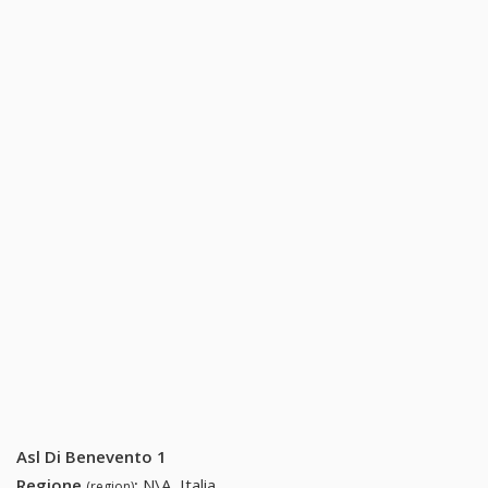
Asl Di Benevento 1
Regione
:
N\A, Italia
(region)