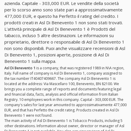
azienda. Capitale - 303,000 EUR. Le vendite della società
per lo scorso anno sono state pari a approssimativamente
477,000 EUR, e questo ha Perfetto il rating del credito. I
prodotti creati in Asl Di Benevento 1 non sono stati trovati.
L'attività principale di Asl Di Benevento 1 è Prodotti del
tabacco, incluso 5 altre destinazioni. Le informazioni su
proprietario, direttore o responsabile di Asl Di Benevento 1
non sono disponibili. Puoi anche visualizzare recensioni di Asl
Di Benevento 1, posizioni aperte, posizione di Asl Di
Benevento 1 sulla mappa.
Asl Di Benevento 1
is a company, that was registered 1989 in N\A region,
Italy. Full name of company is Asl Di Benevento 1, company assigned to
the tax number IT40407409667. The company Asl Di Benevento 1 is
located at the address: Via Mascellaro 100, Benevento, BN 82100. We
brings you a complete range of reports and documents featuring legal
and financial data, facts, analysis and official information from Italian
Registry. 10 employees work in this company. Capital - 303,000 EUR. The
company's sales for last year amounted to approssimativamente 477,000
EUR, and that has Perfetto the credit rating. Products created in Asl Di
Benevento 1 were not found.
The main activity of Asl Di Benevento 1 is Tobacco Products, including 5
other destinations. Information about owner, director or manager of Asl