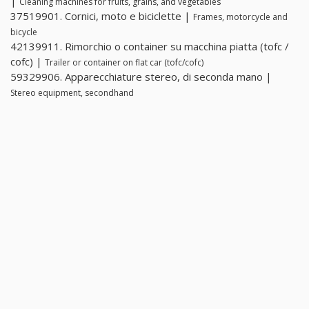
|
Cleaning machines for fruits, grains, and vegetables
37519901. Cornici, moto e biciclette |
Frames, motorcycle and
bicycle
42139911. Rimorchio o container su macchina piatta (tofc /
cofc) |
Trailer or container on flat car (tofc/cofc)
59329906. Apparecchiature stereo, di seconda mano |
Stereo equipment, secondhand