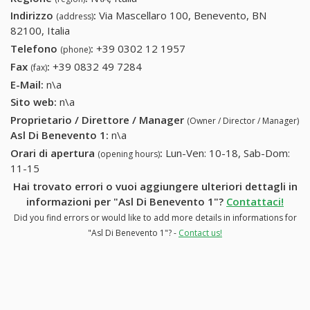
Indirizzo
:
Via Mascellaro 100, Benevento, BN
(address)
82100, Italia
Telefono
:
+39 0302 12 1957
+39 0302 12 1957
(phone)
Fax
:
+39 0832 49 7284
+39 0832 49 7284
(fax)
E-Mail:
n\a
Sito web:
n\a
Proprietario / Direttore / Manager
(Owner / Director / Manager)
Asl Di Benevento 1
:
n\a
Orari di apertura
:
Lun-Ven: 10-18, Sab-Dom:
(opening hours)
11-15
Hai trovato errori o vuoi aggiungere ulteriori dettagli in
informazioni per "Asl Di Benevento 1"?
Contattaci!
Did you find errors or would like to add more details in informations for
"Asl Di Benevento 1"? -
Contact us!