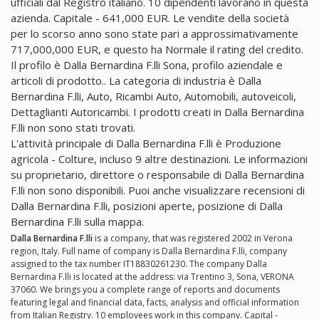
ufficiali dal Registro italiano. 10 dipendenti lavorano in questa
azienda. Capitale - 641,000 EUR. Le vendite della società
per lo scorso anno sono state pari a approssimativamente
717,000,000 EUR, e questo ha Normale il rating del credito.
Il profilo è Dalla Bernardina F.lli Sona, profilo aziendale e
articoli di prodotto.. La categoria di industria è Dalla
Bernardina F.lli, Auto, Ricambi Auto, Automobili, autoveicoli,
Dettaglianti Autoricambi. I prodotti creati in Dalla Bernardina
F.lli non sono stati trovati.
L'attività principale di Dalla Bernardina F.lli è Produzione
agricola - Colture, incluso 9 altre destinazioni. Le informazioni
su proprietario, direttore o responsabile di Dalla Bernardina
F.lli non sono disponibili. Puoi anche visualizzare recensioni di
Dalla Bernardina F.lli, posizioni aperte, posizione di Dalla
Bernardina F.lli sulla mappa.
Dalla Bernardina F.lli
is a company, that was registered 2002 in Verona
region, Italy. Full name of company is Dalla Bernardina F.lli, company
assigned to the tax number IT18830261230. The company Dalla
Bernardina F.lli is located at the address: via Trentino 3, Sona, VERONA
37060. We brings you a complete range of reports and documents
featuring legal and financial data, facts, analysis and official information
from Italian Registry. 10 employees work in this company. Capital -