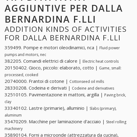
AGGIUNTIVE PER DALLA
BERNARDINA F.LLI
ADDITION KINDS OF ACTIVITIES
FOR DALLA BERNARDINA F.LLI
359499. Pompe e motori oleodinamici, nca |
Fluid power
pumps and motors, nec
382205. Comandi elettrici di calore |
Electric heat controls
20150402. Gioco, piccolo: elaborato, cotto |
Game, small:
processed, cooked
20740000. Frantoi di cotone |
Cottonseed oil mills
28330208. Codeina e derivati |
Codeine and derivatives
32510105. Pavimentazione in mattoni, argilla |
Paving brick,
clay
33340102. Lastre (primarie), alluminio |
Slabs (primary),
aluminum
35470209. Macchine per laminazione d'acciaio |
Steel rolling
machinery
35890104. Forni a microonde (attrezzatura da cucina),