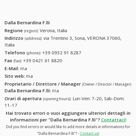
Dalla Bernardina F.lli
Regione
:
Verona, Italia
(region)
Indirizzo
:
via Trentino 3, Sona, VERONA 37060,
(address)
Italia
Telefono
:
+39 0932 91 8287
+39 0932 91 8287
(phone)
Fax
:
+39 0421 61 8820
+39 0421 61 8820
(fax)
E-Mail:
n\a
Sito web:
n\a
Proprietario / Direttore / Manager
(Owner / Director / Manager)
Dalla Bernardina F.lli
:
n\a
Orari di apertura
:
Lun-Ven: 7-20, Sab-Dom:
(opening hours)
11-17
Hai trovato errori o vuoi aggiungere ulteriori dettagli in
informazioni per "Dalla Bernardina F.lli"?
Contattaci!
Did you find errors or would like to add more details in informations for
"Dalla Bernardina F.lli"? -
Contact us!