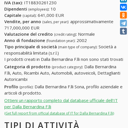
IVA (tax):
IT18830261230
Dipendenti
:
10
(employees)
Capitale
:
641,000 EUR
(capital)
Vendite, per anno
:
approssimativamente
(sales, per year)
717,000,000 EUR
Valutazione del credito
:
Normale
(credit rating)
Anno di fondazione
:
2002
(foundation year)
Tipo principale di società
:
Società a
(main type of company)
responsabilità limitata (s.r.l.)
I prodotti creati in Dalla Bernardina F.lli non sono stati trovati
Categoria di prodotto
:
Dalla Bernardina
(product category)
F.lli, Auto, Ricambi Auto, Automobili, autoveicoli, Dettaglianti
Autoricambi
Profilo
:
Dalla Bernardina F.lli Sona, profilo aziendale e
(profile)
articoli di prodotto.
Ottieni un rapporto completo dal database ufficiale dell'IT
per Dalla Bernardina F.lli
(Get full report from official database of IT for Dalla Bernardina F.lli)
TIPI DI ATTIVITÀ