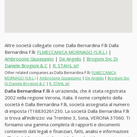
Altre società collegate come Dalla Bernardina F.lli Dalla
Bernardina F.lli:
FLMECCANICA MORNAGO (S.R.L.)
|
Ambrosone Giuseppino
|
De Angelis
|
Brogioni Snc Di
Daniele Brogioni & C
|
R. STAHL srl
Other related companies as Dalla Bernardina F.lli:
FLMECCANICA
MORNAGO (S.R.L.)
|
Ambrosone Giuseppino
|
De Angelis
|
Brogioni Snc
Di Daniele Brogioni & C
|
R. STAHL srl
Dalla Bernardina F.lli
è un'azienda, che è stata registrata
2002 nella regione Verona, Italia. Il nome completo della
società è Dalla Bernardina F.lli, società assegnata al numero
di imposta IT18830261230. La società Dalla Bernardina F.lli
si trova all'indirizzo: via Trentino 3, Sona, VERONA 37060. Ti
forniamo una gamma completa di rapporti e documenti
contenenti dati legali e finanziari, fatti, analisi e informazioni