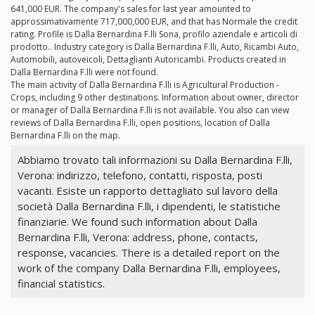
641,000 EUR. The company's sales for last year amounted to
approssimativamente 717,000,000 EUR, and that has Normale the credit
rating. Profile is Dalla Bernardina F.lli Sona, profilo aziendale e articoli di
prodotto.. Industry category is Dalla Bernardina F.lli, Auto, Ricambi Auto,
Automobili, autoveicoli, Dettaglianti Autoricambi. Products created in
Dalla Bernardina F.lli were not found.
The main activity of Dalla Bernardina F.lli is Agricultural Production -
Crops, including 9 other destinations. Information about owner, director
or manager of Dalla Bernardina F.lli is not available. You also can view
reviews of Dalla Bernardina F.lli, open positions, location of Dalla
Bernardina F.lli on the map.
Abbiamo trovato tali informazioni su Dalla Bernardina F.lli,
Verona: indirizzo, telefono, contatti, risposta, posti
vacanti. Esiste un rapporto dettagliato sul lavoro della
società Dalla Bernardina F.lli, i dipendenti, le statistiche
finanziarie. We found such information about Dalla
Bernardina F.lli, Verona: address, phone, contacts,
response, vacancies. There is a detailed report on the
work of the company Dalla Bernardina F.lli, employees,
financial statistics.